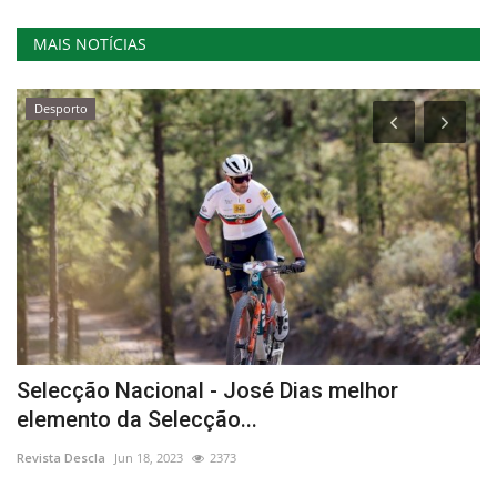
MAIS NOTÍCIAS
Desporto
Selecção Nacional - José Dias melhor
K
elemento da Selecção...
d
Revista Descla
Jun 18, 2023
2373
Re