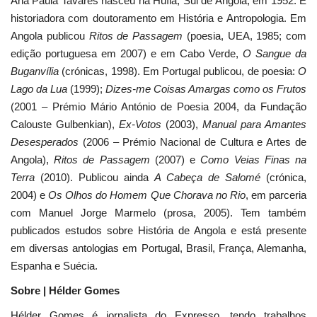
Ana Paula Tavares nasceu na Huíla, Sul de Angola, em 1952. É
historiadora com doutoramento em História e Antropologia. Em
Angola publicou
Ritos de Passagem
(poesia, UEA, 1985; com
edição portuguesa em 2007) e em Cabo Verde,
O Sangue da
Buganvília
(crónicas, 1998). Em Portugal publicou, de poesia:
O
Lago da Lua
(1999);
Dizes-me Coisas Amargas como os Frutos
(2001 – Prémio Mário António de Poesia 2004, da Fundação
Calouste Gulbenkian),
Ex-Votos
(2003),
Manual para Amantes
Desesperados
(2006 – Prémio Nacional de Cultura e Artes de
Angola),
Ritos de Passagem
(2007) e
Como Veias Finas na
Terra
(2010). Publicou ainda
A Cabeça de Salomé
(crónica,
2004) e
Os Olhos do Homem Que Chorava no Rio
, em parceria
com Manuel Jorge Marmelo (prosa, 2005). Tem também
publicados estudos sobre História de Angola e está presente
em diversas antologias em Portugal, Brasil, França, Alemanha,
Espanha e Suécia.
Sobre | Hélder Gomes
Hélder Gomes é jornalista do Expresso, tendo trabalhos