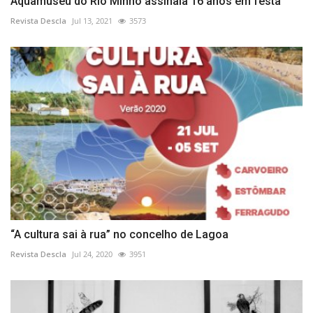
Aquamuseu do Rio Minho assinala 16 anos em festa
Revista Descla
Jul 13, 2021
3573
“A cultura sai à rua” no concelho de Lagoa
Revista Descla
Jul 24, 2020
3951