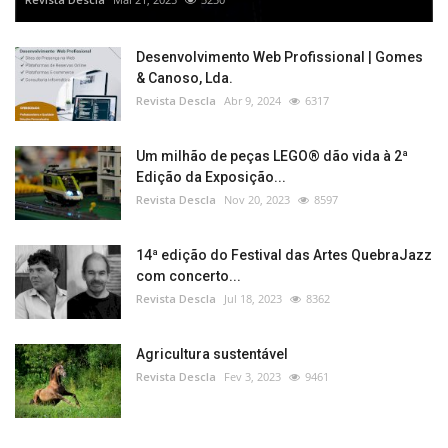
Desenvolvimento Web Profissional | Gomes
& Canoso, Lda.
Revista Descla
Abr 9, 2024
6317
Um milhão de peças LEGO® dão vida à 2ª
Edição da Exposição...
Revista Descla
Nov 20, 2023
8597
14ª edição do Festival das Artes QuebraJazz
com concerto...
Revista Descla
Jul 18, 2023
8362
Agricultura sustentável
Revista Descla
Fev 3, 2023
9461