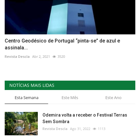
Centro Geodésico de Portugal “pinta-se” de azul e
assinala...
Revista Descla
Abr 2, 2021
3520
NOTÍCIAS MAIS LIDAS
Esta Semana
Este Mês
Este Ano
Odemira volta a receber o Festival Terras
Sem Sombra
Revista Descla
Ago 31, 2022
1113