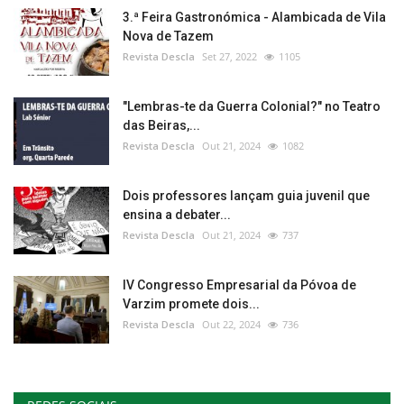
3.ª Feira Gastronómica - Alambicada de Vila
Nova de Tazem
Revista Descla
Set 27, 2022
1105
"Lembras-te da Guerra Colonial?" no Teatro
das Beiras,...
Revista Descla
Out 21, 2024
1082
Dois professores lançam guia juvenil que
ensina a debater...
Revista Descla
Out 21, 2024
737
IV Congresso Empresarial da Póvoa de
Varzim promete dois...
Revista Descla
Out 22, 2024
736