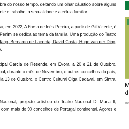
obra do nosso tempo, deitando um olhar cáustico sobre alguns
o trabalho, a sexualidade e a célula familiar.
Desporto
 em 2022, A Farsa de Inês Pereira, a partir de Gil Vicente, é
o Penim se dedica ao tema da família. Uma produção do Teatro
Tang, Bernardo de Lacerda, David Costa, Hugo van der Ding,
.
icipal Garcia de Resende, em Évora, a 20 e 21 de Outubro,
bal, durante o mês de Novembro, e outros concelhos do país,
ia 13 de Outubro, o Centro Cultural Olga Cadaval, em Sintra,
rms
Rally de Lisboa no TER - Tour European
M
Rally e TER Histórico...
d
cional, projecto artístico do Teatro Nacional D. Maria II,
Revista Descla
Jan 9, 2024
1832
Re
 com mais de 90 concelhos de Portugal continental, Açores e