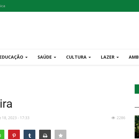
nica
EDUCAÇÃO
SAÚDE
CULTURA
LAZER
AMB
ira
t 18, 2023 - 17:33
2286