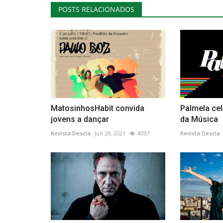
POSTS RELACIONADOS
MatosinhosHabit convida
Palmela cel
jovens a dançar
da Música
Revista Descla
Jun 29, 2021
4037
Revista Descla