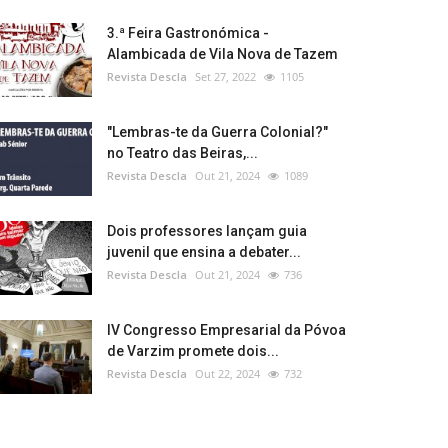
3.ª Feira Gastronómica -
Alambicada de Vila Nova de Tazem
Revista Descla
Set 27, 2022
1105
"Lembras-te da Guerra Colonial?"
no Teatro das Beiras,...
Revista Descla
Out 21, 2024
1089
Dois professores lançam guia
juvenil que ensina a debater...
Revista Descla
Out 21, 2024
736
IV Congresso Empresarial da Póvoa
de Varzim promete dois...
Revista Descla
Out 22, 2024
732