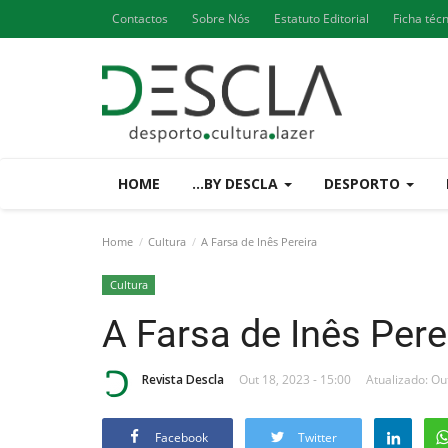
Contactos
Sobre Nós
Estatuto Editorial
Ficha téc
HOME
...BY DESCLA
DESPORTO
Home
Cultura
A Farsa de Inês Pereira
Cultura
A Farsa de Inês Pere
Revista Descla
Out 18, 2023 - 15:00
Atualizado: Ou
Facebook
Twitter