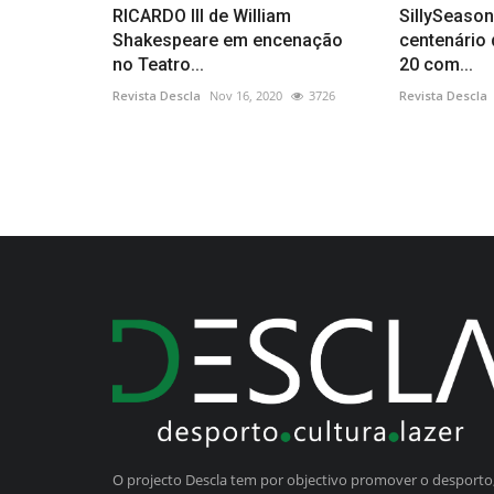
RICARDO III de William
SillySeaso
Shakespeare em encenação
centenário
no Teatro...
20 com...
Revista Descla
Nov 16, 2020
3726
Revista Descla
O projecto Descla tem por objectivo promover o desporto,