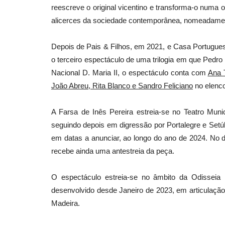
reescreve o original vicentino e transforma-o numa 
alicerces da sociedade contemporânea, nomeadamente 
Cultura
Depois de Pais & Filhos, em 2021, e Casa Portuguesa,
o terceiro espectáculo de uma trilogia em que Pedr
Nacional D. Maria II, o espectáculo conta com
Ana 
João Abreu, Rita Blanco e Sandro Feliciano
no elenco
A Farsa de Inês Pereira estreia-se no Teatro Mun
seguindo depois em digressão por Portalegre e Setú
em datas a anunciar, ao longo do ano de 2024. No d
Concerto "Glenn Hughes perfo
recebe ainda uma antestreia da peça.
Deep Purple" no Salão Preto...
O espectáculo estreia-se no âmbito da Odisseia Na
Revista Descla
Mai 1, 2023
2160
desenvolvido desde Janeiro de 2023, em articulação
Madeira.