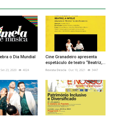
ebra o Dia Mundial
Cine Granadeiro apresenta
espetáculo de teatro “Beatriz,...
Set 23, 2020
4024
Revista Descla
Out 10, 2021
3447