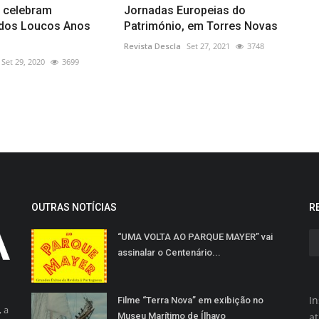
n celebram
Jornadas Europeias do
 dos Loucos Anos
Património, em Torres Novas
Revista Descla
Set 27, 2021
3748
Set 29, 2020
3699
OUTRAS NOTÍCIAS
R
“UMA VOLTA AO PARQUE MAYER” vai
assinalar o Centenário...
In
Filme “Terra Nova” em exibição no
 a
Museu Marítimo de Ílhavo
a