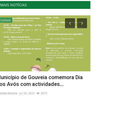
MAIS NOTÍCIAS
Cultura
Cultura
unicípio de Gouveia comemora Dia
Feira do L
os Avós com actividades...
Revista Descla
Se
vista Descla
Jul 25, 2023
2073