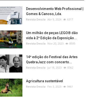
Desenvolvimento Web Profissional |
Gomes & Canoso, Lda.
Revista Descla
Abr 9, 2024
6317
Um milhão de peças LEGO® dão
vida à 2ª Edição da Exposição...
Revista Descla
Nov 20, 2023
8595
14ª edição do Festival das Artes
QuebraJazz com concerto...
Revista Descla
Jul 18, 2023
8362
Agricultura sustentável
Revista Descla
Fev 3, 2023
9461