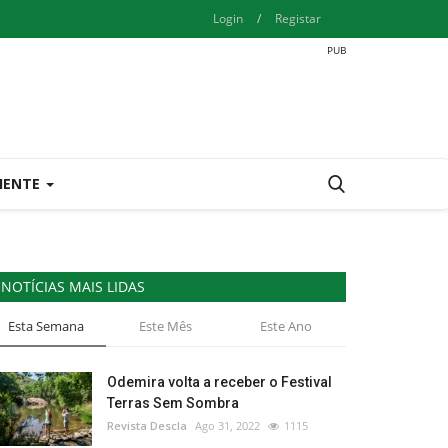
Login
/
Registar
IENTE
NOTÍCIAS MAIS LIDAS
Esta Semana
Este Mês
Este Ano
Odemira volta a receber o Festival
Terras Sem Sombra
Revista Descla
Ago 31, 2022
1115