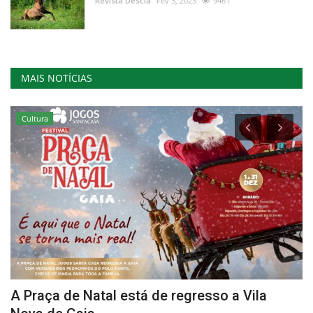
Revista Descla
Fev 3, 2023
9461
MAIS NOTÍCIAS
Cultura
A Praça de Natal está de regresso a Vila
A