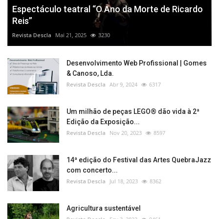
Espectáculo teatral “O Ano da Morte de Ricardo
Reis”
Revista Descla
Mai 21, 2025
3230
Desenvolvimento Web Profissional | Gomes
& Canoso, Lda.
Revista Descla
Abr 9, 2024
6317
Um milhão de peças LEGO® dão vida à 2ª
Edição da Exposição...
Revista Descla
Nov 20, 2023
8597
14ª edição do Festival das Artes QuebraJazz
com concerto...
Revista Descla
Jul 18, 2023
8362
Agricultura sustentável