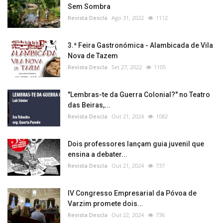
Sem Sombra
Revista Descla
Ago 31, 2022
1112
3.ª Feira Gastronómica - Alambicada de Vila
Nova de Tazem
Revista Descla
Set 27, 2022
1105
"Lembras-te da Guerra Colonial?" no Teatro
das Beiras,...
Revista Descla
Out 21, 2024
1082
Dois professores lançam guia juvenil que
ensina a debater...
Revista Descla
Out 21, 2024
737
IV Congresso Empresarial da Póvoa de
Varzim promete dois...
Revista Descla
Out 22, 2024
736