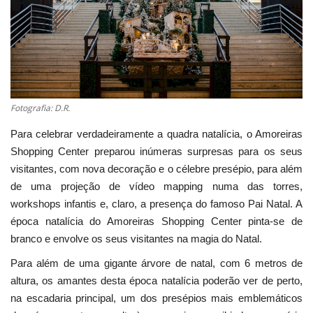
Estatuto Editorial
Saúde
Ficha técnica
Fotografia: D.R.
Cultura
Para celebrar verdadeiramente a quadra natalícia, o Amoreiras
Shopping Center preparou inúmeras surpresas para os seus
Lazer
visitantes, com nova decoração e o célebre presépio, para além
de uma projeção de vídeo mapping numa das torres,
Ambiente
workshops infantis e, claro, a presença do famoso Pai Natal. A
época natalícia do Amoreiras Shopping Center pinta-se de
branco e envolve os seus visitantes na magia do Natal.
Para além de uma gigante árvore de natal, com 6 metros de
altura, os amantes desta época natalícia poderão ver de perto,
na escadaria principal, um dos presépios mais emblemáticos