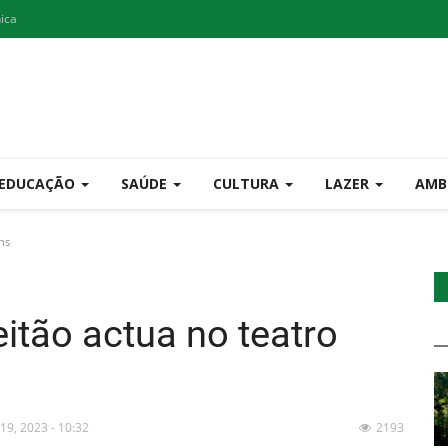
nica
EDUCAÇÃO
SAÚDE
CULTURA
LAZER
AMB
ns
eitão actua no teatro
 19, 2023 - 10:32
2193