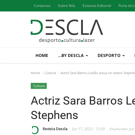
Contactos
Sobre Nós
Estatuto Editorial
Ficha téc
HOME
...BY DESCLA
DESPORTO
Home
Cultura
Actriz Sara Barros Leitão actua no teatro Stephe
Cultura
Actriz Sara Barros L
Stephens
Revista Descla
Jun 17, 2023 - 12:00
Atualizado: Jun