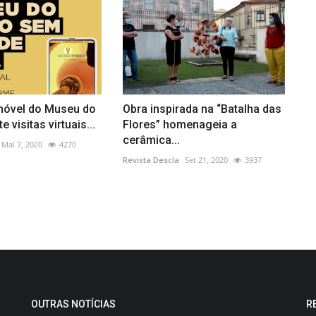
móvel do Museu do
Obra inspirada na “Batalha das
e visitas virtuais...
Flores” homenageia a
cerâmica...
Mai 7, 2020
4270
Revista Descla
Set 21, 2020
3937
OUTRAS NOTÍCIAS
R