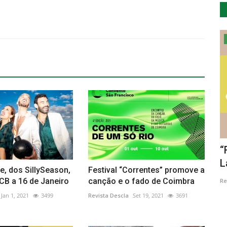
Educação
olecção
Entrega do Prémio Margarida e Jaime
“
Gralheiro
L
e, dos SillySeason,
Festival “Correntes” promove a
CB a 16 de Janeiro
canção e o fado de Coimbra
Revista Descla
Dez 29, 2023
2309
Re
Jan 1, 2021
3499
Revista Descla
Set 19, 2021
3691