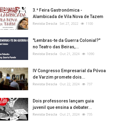
3.ª Feira Gastronómica -
Alambicada de Vila Nova de Tazem
Revista Descla
Set 27, 2022
1100
"Lembras-te da Guerra Colonial?"
no Teatro das Beiras,...
Revista Descla
Out 21, 2024
1090
IV Congresso Empresarial da Póvoa
de Varzim promete dois...
Revista Descla
Out 22, 2024
737
Dois professores lançam guia
juvenil que ensina a debater...
Revista Descla
Out 21, 2024
735