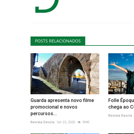
Cultura
POSTS RELACIONADOS
Alfa Romeo 75 Turbo reforça c
do Museu do Caramulo
Guarda apresenta novo filme
Folle Époqu
promocional e novos
chega ao C
Revista Descla
Mar 1, 2021
3974
percursos...
Revista Descla
Revista Descla
Set 23, 2020
3940