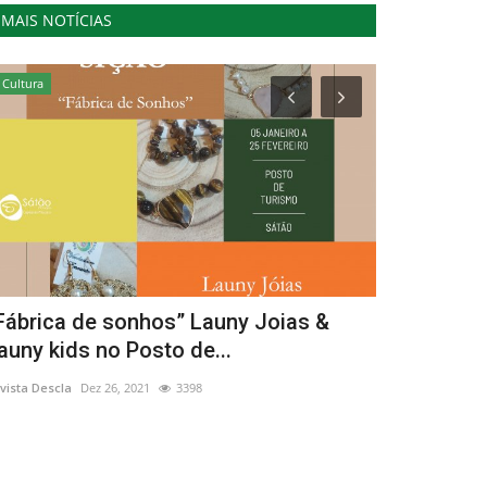
MAIS NOTÍCIAS
Cultura
Desporto
Fábrica de sonhos” Launy Joias &
Luís Cidad
auny kids no Posto de...
Montes Ale
vista Descla
Dez 26, 2021
3398
Revista Descla
Ma