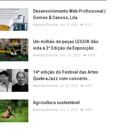
Desenvolvimento Web Profissional |
Gomes & Canoso, Lda.
Revista Descla
Abr 9, 2024
6312
Um milhão de peças LEGO® dão
vida à 2ª Edição da Exposição...
Revista Descla
Nov 20, 2023
8589
14ª edição do Festival das Artes
QuebraJazz com concerto...
Revista Descla
Jul 18, 2023
8357
Agricultura sustentável
Revista Descla
Fev 3, 2023
9450