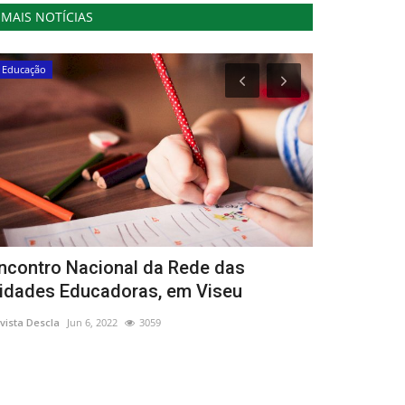
MAIS NOTÍCIAS
Educação
Cultura
ncontro Nacional da Rede das
Festival de
idades Educadoras, em Viseu
Odrinhas
vista Descla
Jun 6, 2022
3059
Revista Descla
Se