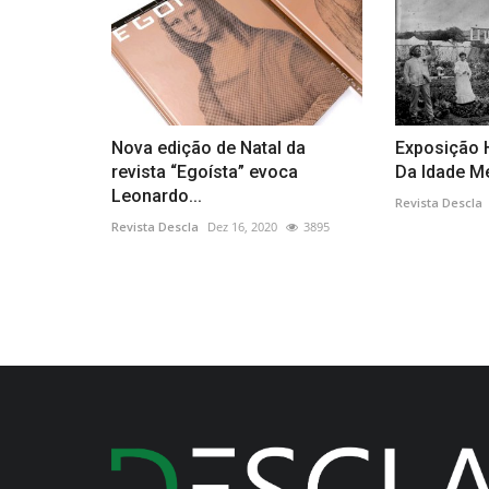
Nova edição de Natal da
Exposição H
revista “Egoísta” evoca
Da Idade Mé
Leonardo...
Revista Descla
Revista Descla
Dez 16, 2020
3895