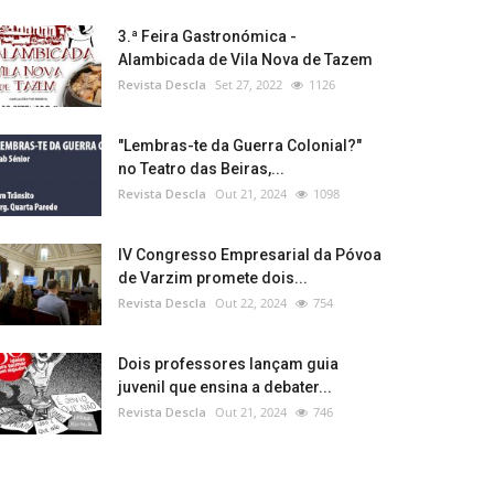
3.ª Feira Gastronómica -
Alambicada de Vila Nova de Tazem
Revista Descla
Set 27, 2022
1126
"Lembras-te da Guerra Colonial?"
no Teatro das Beiras,...
Revista Descla
Out 21, 2024
1098
IV Congresso Empresarial da Póvoa
de Varzim promete dois...
Revista Descla
Out 22, 2024
754
Dois professores lançam guia
juvenil que ensina a debater...
Revista Descla
Out 21, 2024
746