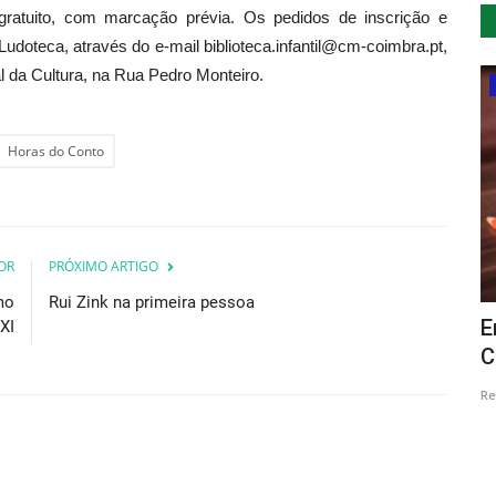
gratuito, com marcação prévia. Os pedidos de inscrição e
/Ludoteca, através do e-mail biblioteca.infantil@cm-coimbra.pt,
l da Cultura, na Rua Pedro Monteiro.
Cultura
Horas do Conto
OR
PRÓXIMO ARTIGO
mo
Rui Zink na primeira pessoa
iza 1ª
Dança tradicional revisitada no Centro
E
XI
Cultural Olga Cadaval
C
Revista Descla
Mai 4, 2022
3090
Re