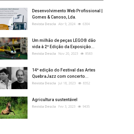
Desenvolvimento Web Profissional |
Gomes & Canoso, Lda.
Revista Descla
Abr 9, 2024
6304
Um milhão de peças LEGO® dão
vida à 2ª Edição da Exposição...
Revista Descla
Nov 20, 2023
8583
14ª edição do Festival das Artes
QuebraJazz com concerto...
Revista Descla
Jul 18, 2023
8352
Agricultura sustentável
Revista Descla
Fev 3, 2023
9435