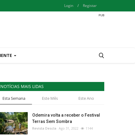
Login
/
Registar
IENTE
NOTÍCIAS MAIS LIDAS
Esta Semana
Este Mês
Este Ano
Odemira volta a receber o Festival
Terras Sem Sombra
Revista Descla
Ago 31, 2022
1144