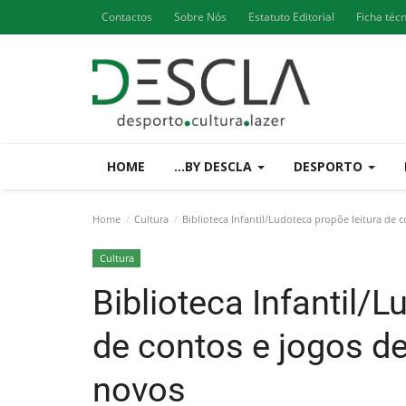
Contactos
Sobre Nós
Estatuto Editorial
Ficha téc
HOME
...BY DESCLA
DESPORTO
Home
Cultura
Biblioteca Infantil/Ludoteca propõe leitura de 
Cultura
Biblioteca Infantil/L
de contos e jogos de
novos