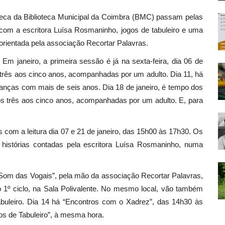
doteca da Biblioteca Municipal da Coimbra (BMC) passam pelas
a, com a escritora Luísa Rosmaninho, jogos de tabuleiro e uma
orientada pela associação Recortar Palavras.
Em janeiro, a primeira sessão é já na sexta-feira, dia 06 de
 três aos cinco anos, acompanhadas por um adulto. Dia 11, há
ianças com mais de seis anos. Dia 18 de janeiro, é tempo dos
os três aos cinco anos, acompanhadas por um adulto. E, para
os com a leitura dia 07 e 21 de janeiro, das 15h00 às 17h30. Os
histórias contadas pela escritora Luísa Rosmaninho, numa
o Som das Vogais”, pela mão da associação Recortar Palavras,
o 1º ciclo, na Sala Polivalente. No mesmo local, vão também
abuleiro. Dia 14 há “Encontros com o Xadrez”, das 14h30 às
os de Tabuleiro”, à mesma hora.