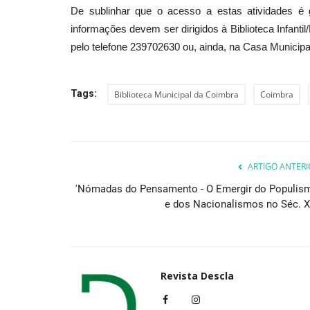
De sublinhar que o acesso a estas atividades é 
informações devem ser dirigidos à Biblioteca Infantil
pelo telefone 239702630 ou, ainda, na Casa Municipa
Educação
Tags:
Biblioteca Municipal da Coimbra
Coimbra
ARTIGO ANTERI
'Nómadas do Pensamento - O Emergir do Populis
Universidade Europeia co-organ
e dos Nacionalismos no Séc. X
edição em Portugal...
Revista Descla
Fev 7, 2024
2539
Revista Descla