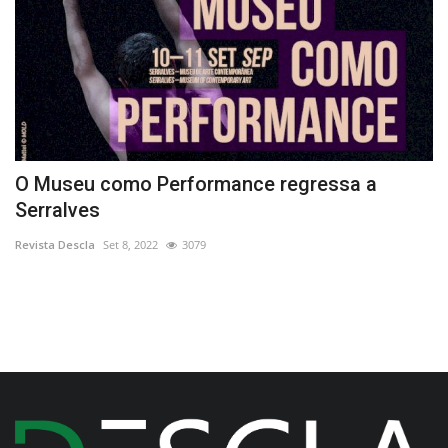
O Museu como Performance regressa a
A
Serralves
l
Revista Descla
Set 8, 2022
3079
Re