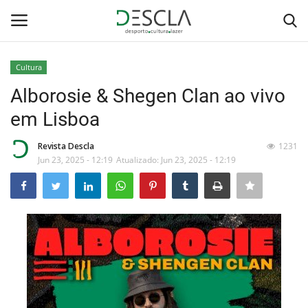
Cultura
Login
Registar
Alborosie & Shegen Clan ao vivo
em Lisboa
Home
Revista Descla
1231
...by Descla
Jun 23, 2025 - 12:19
Atualizado: Jun 23, 2025 - 12:19
Desporto
Contactos
Sobre Nós
Educação