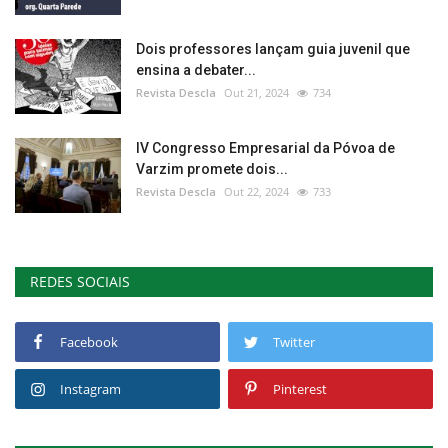
Dois professores lançam guia juvenil que
ensina a debater...
Revista Descla
Out 21, 2024
734
IV Congresso Empresarial da Póvoa de
Varzim promete dois...
Revista Descla
Out 22, 2024
733
REDES SOCIAIS
Facebook
Twitter
Instagram
Pinterest