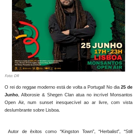
Estatuto Editorial
Saúde
Ficha técnica
Cultura
Lazer
Foto: DR
O rei do reggae moderno está de volta a Portugal! No dia
25 de
Ambiente
Junho
, Alborosie & Shegen Clan atua no incrível Monsantos
Open Air, num sunset inesquecível ao ar livre, com vista
deslumbrante sobre Lisboa.
Autor de êxitos como “Kingston Town”, “Herbalist”, “Still