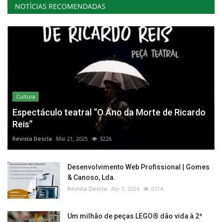
NOTÍCIAS RECOMENDADAS
Cultura
Espectáculo teatral “O Ano da Morte de Ricardo
Reis”
Revista Descla
Mai 21, 2025
3226
Desenvolvimento Web Profissional | Gomes
& Canoso, Lda.
Revista Descla
Abr 9, 2024
6314
Um milhão de peças LEGO® dão vida à 2ª