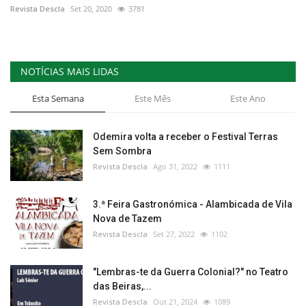
Revista Descla
Set 20, 2020
3781
NOTÍCIAS MAIS LIDAS
Esta Semana
Este Mês
Este Ano
Odemira volta a receber o Festival Terras
Sem Sombra
Revista Descla
Ago 31, 2022
1111
3.ª Feira Gastronómica - Alambicada de Vila
Nova de Tazem
Revista Descla
Set 27, 2022
1102
"Lembras-te da Guerra Colonial?" no Teatro
das Beiras,...
Revista Descla
Out 21, 2024
1089