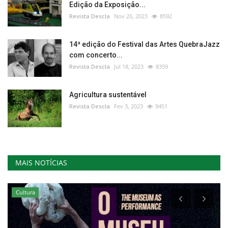
Edição da Exposição...
Revista Descla
Nov 20, 2023
8592
14ª edição do Festival das Artes QuebraJazz
com concerto...
Revista Descla
Jul 18, 2023
8359
Agricultura sustentável
Revista Descla
Fev 3, 2023
9451
MAIS NOTÍCIAS
Cultura