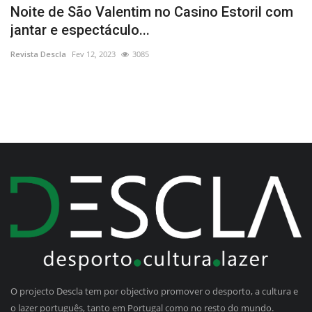
Noite de São Valentim no Casino Estoril com
A
jantar e espectáculo...
Re
Revista Descla
Fev 12, 2023
3085
O projecto Descla tem por objectivo promover o desporto, a cultura e
o lazer português, tanto em Portugal como no resto do mundo.