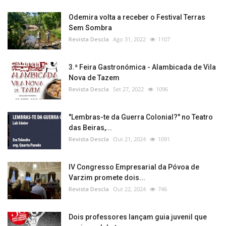
Odemira volta a receber o Festival Terras
Sem Sombra
Revista Descla
Ago 31, 2022
1107
3.ª Feira Gastronómica - Alambicada de Vila
Nova de Tazem
Revista Descla
Set 27, 2022
1096
"Lembras-te da Guerra Colonial?" no Teatro
das Beiras,...
Revista Descla
Out 21, 2024
1091
IV Congresso Empresarial da Póvoa de
Varzim promete dois...
Revista Descla
Out 22, 2024
746
Dois professores lançam guia juvenil que