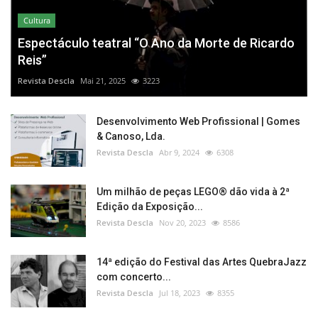
Cultura
Espectáculo teatral “O Ano da Morte de Ricardo
Reis”
Revista Descla
Mai 21, 2025
3223
Desenvolvimento Web Profissional | Gomes
& Canoso, Lda.
Revista Descla
Abr 9, 2024
6308
Um milhão de peças LEGO® dão vida à 2ª
Edição da Exposição...
Revista Descla
Nov 20, 2023
8586
14ª edição do Festival das Artes QuebraJazz
com concerto...
Revista Descla
Jul 18, 2023
8355