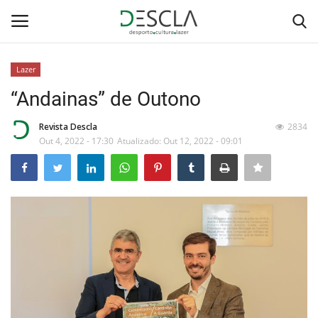
Lazer
Login
Registar
“Andainas” de Outono
Home
Revista Descla
2834
Out 4, 2022 - 17:30
Atualizado: Out 12, 2022 - 09:01
...by Descla
Desporto
Contactos
Sobre Nós
Educação