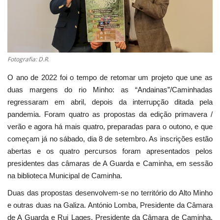
Estatuto Editorial
Saúde
Fotografia: D.R.
Ficha técnica
O ano de 2022 foi o tempo de retomar um projeto que une as
duas margens do rio Minho: as “Andainas”/Caminhadas
Cultura
regressaram em abril, depois da interrupção ditada pela
pandemia. Foram quatro as propostas da edição primavera /
Lazer
verão e agora há mais quatro, preparadas para o outono, e que
começam já no sábado, dia 8 de setembro. As inscrições estão
Ambiente
abertas e os quatro percursos foram apresentados pelos
presidentes das câmaras de A Guarda e Caminha, em sessão
na biblioteca Municipal de Caminha.
Duas das propostas desenvolvem-se no território do Alto Minho
e outras duas na Galiza. António Lomba, Presidente da Câmara
de A Guarda e Rui Lages, Presidente da Câmara de Caminha,