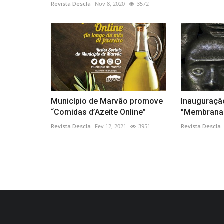
Revista Descla
Nov 8, 2020
3572
Município de Marvão promove
Inauguraçã
“Comidas d’Azeite Online”
"Membrana"
Revista Descla
Fev 12, 2021
3951
Revista Descla