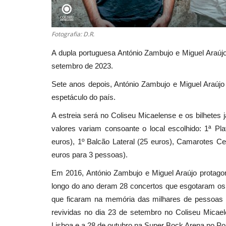
Fotografia: D.R.
A dupla portuguesa António Zambujo e Miguel Araújo 
setembro de 2023.
Sete anos depois, António Zambujo e Miguel Araúj
espetáculo do país.
A estreia será no Coliseu Micaelense e os bilhetes 
valores variam consoante o local escolhido: 1ª Plat
euros), 1º Balcão Lateral (25 euros), Camarotes C
euros para 3 pessoas).
Em 2016, António Zambujo e Miguel Araújo protag
longo do ano deram 28 concertos que esgotaram os 
que ficaram na memória das milhares de pessoas 
revividas no dia 23 de setembro no Coliseu Micae
Lisboa e a 28 de outubro na Super Bock Arena no Por