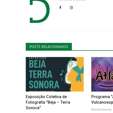
Cultura
POSTS RELACIONADOS
O caminho para «Terminal»: tea
de formato e um...
Revista Descla
Set 11, 2023
1944
Exposição Coletiva de
Programa "
Fotografia "Beja – Terra
Vulcanoespe
Sonora"
Revista Descla