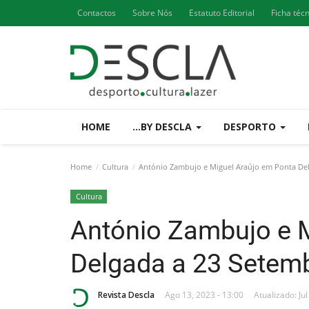
Contactos
Sobre Nós
Estatuto Editorial
Ficha téc
HOME
...BY DESCLA
DESPORTO
Home
Cultura
António Zambujo e Miguel Araújo em Ponta Del
Cultura
António Zambujo e 
Delgada a 23 Setem
Revista Descla
Ago 13, 2023 - 13:00
Atualizado: Jul