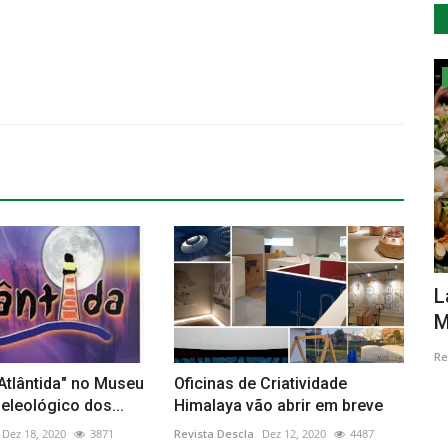
Desporto
tro fora
Corrida Popular da Costa Nova do
L
Prado apoia CASCI e Obra...
M
Revista Descla
Jun 30, 2023
2201
Re
Atlântida" no Museu
Oficinas de Criatividade
leológico dos...
Himalaya vão abrir em breve
Dez 18, 2020
3871
Revista Descla
Dez 12, 2020
4487