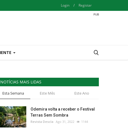
Login
/
Registar
IENTE
NOTÍCIAS MAIS LIDAS
Esta Semana
Este Mês
Este Ano
Odemira volta a receber o Festival
Terras Sem Sombra
Revista Descla
Ago 31, 2022
1144