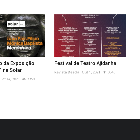
o da Exposição
Festival de Teatro Ajidanha
 na Solar
Revista Descla
Out 1, 2021
3545
Set 14, 2021
3359