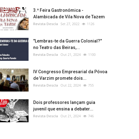
3.ª Feira Gastronómica -
Alambicada de Vila Nova de Tazem
Revista Descla
Set 27, 2022
1126
"Lembras-te da Guerra Colonial?"
no Teatro das Beiras,...
Revista Descla
Out 21, 2024
1100
IV Congresso Empresarial da Póvoa
de Varzim promete dois...
Revista Descla
Out 22, 2024
755
Dois professores lançam guia
juvenil que ensina a debater...
Revista Descla
Out 21, 2024
746