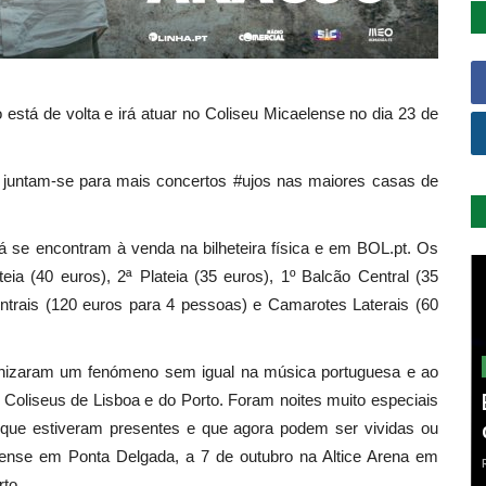
está de volta e irá atuar no Coliseu Micaelense no dia 23 de
o juntam-se para mais concertos #ujos nas maiores casas de
já se encontram à venda na bilheteira física e em BOL.pt. Os
eia (40 euros), 2ª Plateia (35 euros), 1º Balcão Central (35
entrais (120 euros para 4 pessoas) e Camarotes Laterais (60
onizaram um fenómeno sem igual na música portuguesa e ao
Coliseus de Lisboa e do Porto. Foram noites muito especiais
que estiveram presentes e que agora podem ser vividas ou
lense em Ponta Delgada, a 7 de outubro na Altice Arena em
to.