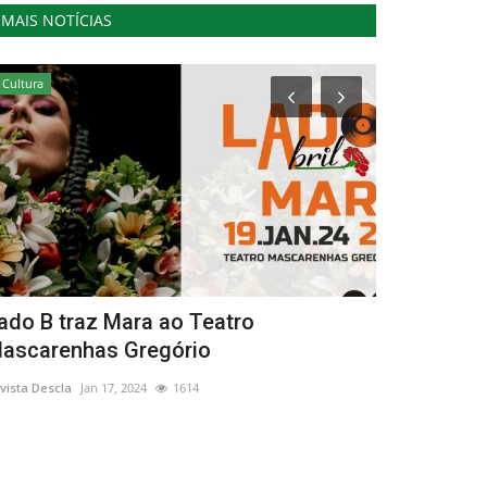
MAIS NOTÍCIAS
Cultura
Lazer
ado B traz Mara ao Teatro
Ponta Delg
ascarenhas Gregório
Música no 
vista Descla
Jan 17, 2024
1614
Revista Descla
Ju