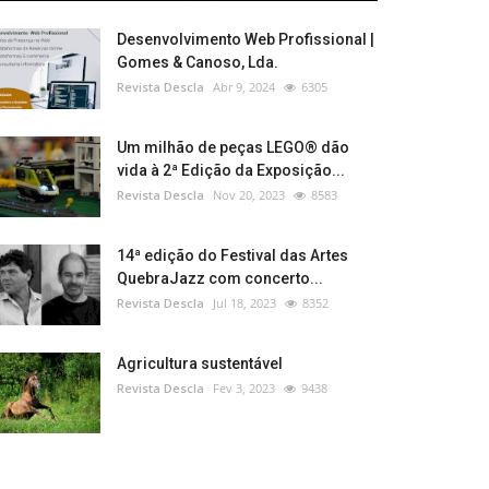
Desenvolvimento Web Profissional |
Gomes & Canoso, Lda.
Revista Descla
Abr 9, 2024
6305
Um milhão de peças LEGO® dão
vida à 2ª Edição da Exposição...
Revista Descla
Nov 20, 2023
8583
14ª edição do Festival das Artes
QuebraJazz com concerto...
Revista Descla
Jul 18, 2023
8352
Agricultura sustentável
Revista Descla
Fev 3, 2023
9438