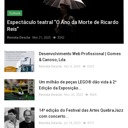
Cultura
Espectáculo teatral “O Ano da Morte de Ricardo
Reis”
Revista Descla
Mai 21, 2025
3242
Desenvolvimento Web Profissional | Gomes
& Canoso, Lda.
Revista Descla
Abr 9, 2024
6323
Um milhão de peças LEGO® dão vida à 2ª
Edição da Exposição...
Revista Descla
Nov 20, 2023
8606
14ª edição do Festival das Artes QuebraJazz
com concerto...
Revista Descla
Jul 18, 2023
8371