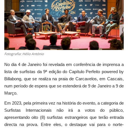
Estatuto Editorial
Saúde
Ficha técnica
Cultura
Fotografia: Hélio António
No dia 4 de Janeiro foi revelada em conferência de imprensa a
Lazer
lista de surfistas da 9ª edição do Capítulo Perfeito powered by
Billabong, que se realiza na praia de Carcavelos, em Cascais,
Ambiente
num período de espera que se estenderá de 9 de Janeiro a 9 de
Março.
Em 2023, pela primeira vez na história do evento, a categoria de
Surfistas Internacionais não irá a votos do público,
apresentando oito (8) surfistas estrangeiros que terão entrada
directa na prova. Entre eles, o destaque vai para o norte-