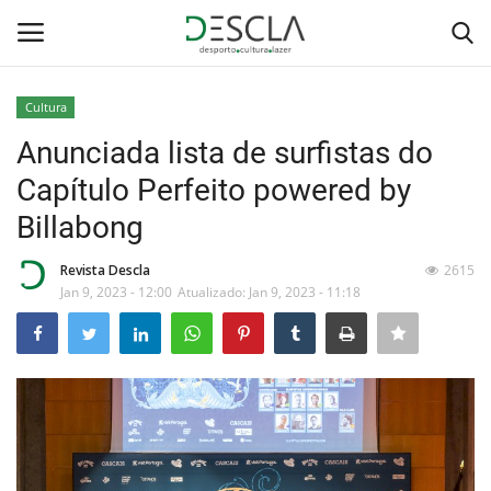
Cultura
Login
Registar
Anunciada lista de surfistas do
Capítulo Perfeito powered by
Home
Billabong
...by Descla
Revista Descla
2615
Jan 9, 2023 - 12:00
Atualizado: Jan 9, 2023 - 11:18
Desporto
Contactos
Sobre Nós
Educação