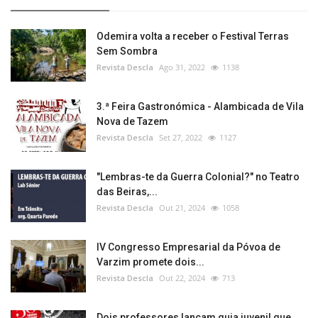
Odemira volta a receber o Festival Terras
Sem Sombra
Revista Descla
Ago 31, 2022
1138
3.ª Feira Gastronómica - Alambicada de Vila
Nova de Tazem
Revista Descla
Set 27, 2022
1127
"Lembras-te da Guerra Colonial?" no Teatro
das Beiras,...
Revista Descla
Out 21, 2024
1058
IV Congresso Empresarial da Póvoa de
Varzim promete dois...
Revista Descla
Out 22, 2024
713
Dois professores lançam guia juvenil que