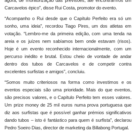
agora, de monitorização das previsões, até encontrarmos um
Carcavelos épico”, disse Rui Costa, promotor do evento.
“Acompanho o Rui desde que o Capítulo Perfeito era só um
sonho, uma ideia”, recordou Tiago Pires, um dos atletas em
votação. “Lembro-me da primeira edição, com uma tenda na
areia e os juízes nem sabíamos bem onde estavam (risos).
Hoje é um evento reconhecido internacionalmente, com um
percurso inédito e brutal. Estou cheio de vontade de andar
dentro dos tubos de Carcavelos e de competir contra
excelentes surfistas e amigos”, concluiu.
“Somos muito criteriosos na forma como investimos e os
eventos especiais são uma prioridade. Mais do que eventos,
são precisos valores, e o Capítulo Perfeito tem esses valores.
Um prize money de 25 mil euros numa prova portuguesa que
diz aos surfistas que é possível ganhar prémios significativos
dando tubos – isto é fantástico para quem é surfista”, declarou
Pedro Soeiro Dias, director de marketing da Billabong Portugal.