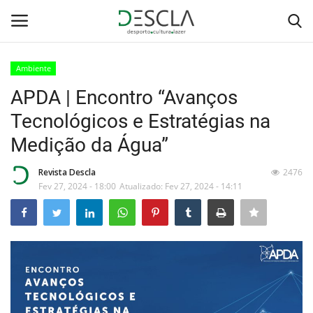
Ambiente
Login
Registar
APDA | Encontro “Avanços
Tecnológicos e Estratégias na
Home
Medição da Água”
...by Descla
Revista Descla
2476
Fev 27, 2024 - 18:00
Atualizado: Fev 27, 2024 - 14:11
Desporto
Contactos
Sobre Nós
Educação