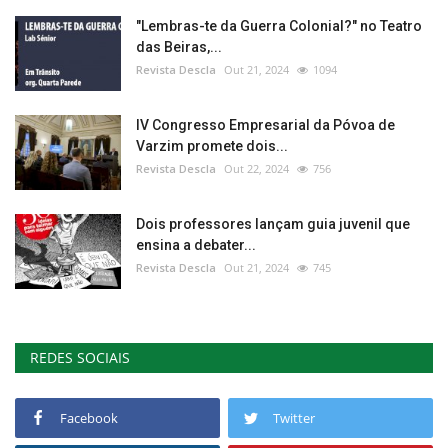
"Lembras-te da Guerra Colonial?" no Teatro
das Beiras,...
Revista Descla
Out 21, 2024
1094
IV Congresso Empresarial da Póvoa de
Varzim promete dois...
Revista Descla
Out 22, 2024
756
Dois professores lançam guia juvenil que
ensina a debater...
Revista Descla
Out 21, 2024
745
REDES SOCIAIS
Facebook
Twitter