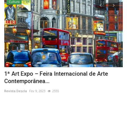
Cultura
1ª Art Expo – Feira Internacional de Arte
P
Contemporânea...
Re
Revista Descla
Fev 9, 2023
2555