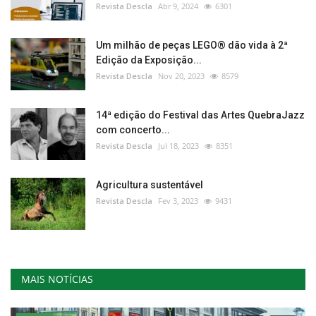
Revista Descla
Abr 9, 2024
6301
Um milhão de peças LEGO® dão vida à 2ª
Edição da Exposição...
Revista Descla
Nov 20, 2023
8579
14ª edição do Festival das Artes QuebraJazz
com concerto...
Revista Descla
Jul 18, 2023
8351
Agricultura sustentável
Revista Descla
Fev 3, 2023
9431
MAIS NOTÍCIAS