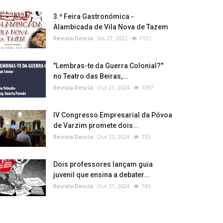
3.ª Feira Gastronómica -
Alambicada de Vila Nova de Tazem
Revista Descla
Set 27, 2022
1121
"Lembras-te da Guerra Colonial?"
no Teatro das Beiras,...
Revista Descla
Out 21, 2024
1097
IV Congresso Empresarial da Póvoa
de Varzim promete dois...
Revista Descla
Out 22, 2024
755
Dois professores lançam guia
juvenil que ensina a debater...
Revista Descla
Out 21, 2024
743