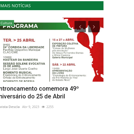
MAIS NOTÍCIAS
Cultura
Cultura
ntroncamento comemora 49º
Abertas até
niversário do 25 de Abril
para prémio 
vista Descla
Abr 9, 2023
2255
Revista Descla
Ja