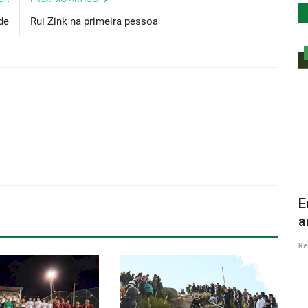
de
Rui Zink na primeira pessoa
Cultura
lar e
Almada lança APP Descubra Almada
E
a
Revista Descla
Set 25, 2020
4696
Re