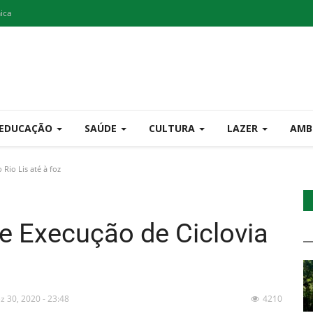
nica
EDUCAÇÃO
SAÚDE
CULTURA
LAZER
AMB
Rio Lis até à foz
e Execução de Ciclovia
z 30, 2020 - 23:48
4210