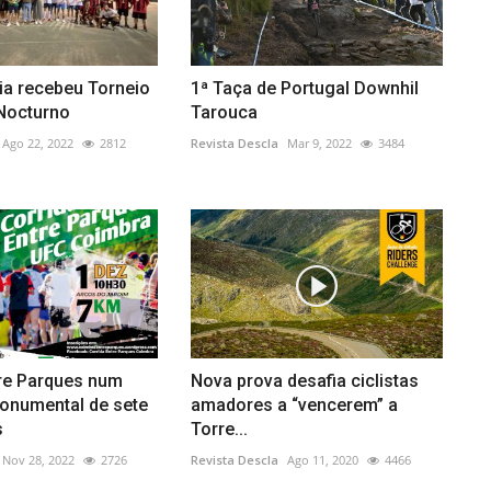
ia recebeu Torneio
1ª Taça de Portugal Downhil
 Nocturno
Tarouca
Ago 22, 2022
2812
Revista Descla
Mar 9, 2022
3484
tre Parques num
Nova prova desafia ciclistas
onumental de sete
amadores a “vencerem” a
s
Torre...
Nov 28, 2022
2726
Revista Descla
Ago 11, 2020
4466