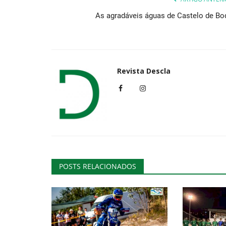
As agradáveis águas de Castelo de Bo
Cultura
Revista Descla
Festival PANOS traz teatro esco
juvenil para os palcos...
POSTS RELACIONADOS
Revista Descla
Mai 6, 2022
3363