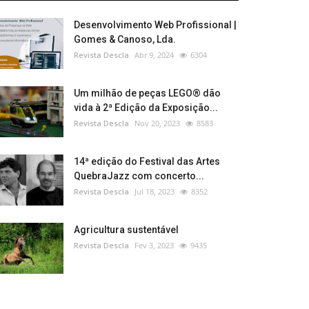
Desenvolvimento Web Profissional |
Gomes & Canoso, Lda.
Revista Descla
Abr 9, 2024
6304
Um milhão de peças LEGO® dão
vida à 2ª Edição da Exposição...
Revista Descla
Nov 20, 2023
8583
14ª edição do Festival das Artes
QuebraJazz com concerto...
Revista Descla
Jul 18, 2023
8352
Agricultura sustentável
Revista Descla
Fev 3, 2023
9435