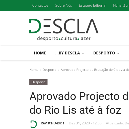
Contactos
Sobre Nós
Estatuto Editorial
Ficha téc
HOME
...BY DESCLA
DESPORTO
Home
Desporto
Aprovado Projecto de Execução de Ciclovia do 
Desporto
Aprovado Projecto d
do Rio Lis até à foz
Revista Descla
Dez 31, 2020 - 12:55
Atualizado: De