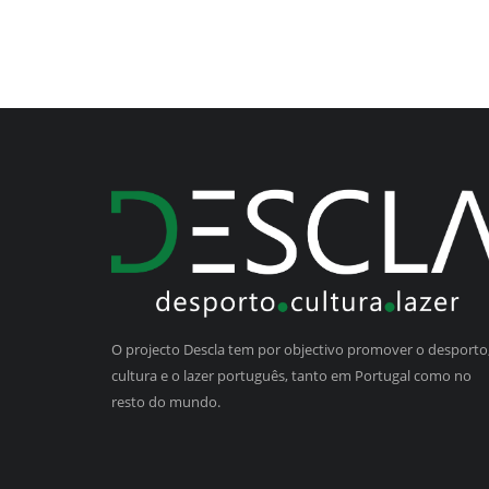
O projecto Descla tem por objectivo promover o desporto,
cultura e o lazer português, tanto em Portugal como no
resto do mundo.