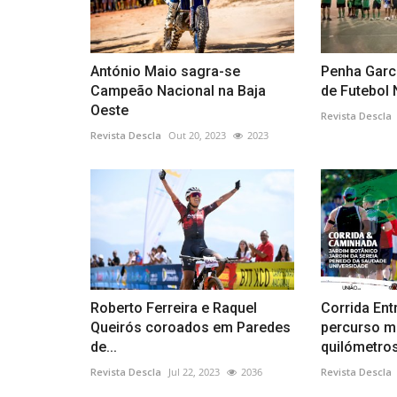
António Maio sagra-se
Penha Garc
Campeão Nacional na Baja
de Futebol
Oeste
Revista Descla
Revista Descla
Out 20, 2023
2023
Roberto Ferreira e Raquel
Corrida En
Queirós coroados em Paredes
percurso m
de...
quilómetro
Revista Descla
Jul 22, 2023
2036
Revista Descla