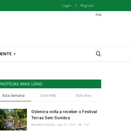
Login
/
Registar
IENTE
NOTÍCIAS MAIS LIDAS
Esta Semana
Este Mês
Este Ano
Odemira volta a receber o Festival
Terras Sem Sombra
Revista Descla
Ago 31, 2022
1137