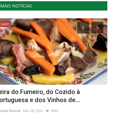
MAIS NOTÍCIAS
Lazer
Ambiente
eira do Fumeiro, do Cozido à
Da Austrál
ortuguesa e dos Vinhos de...
nova espéc
vista Descla
Mar 28, 2022
3844
Revista Descla
Ju