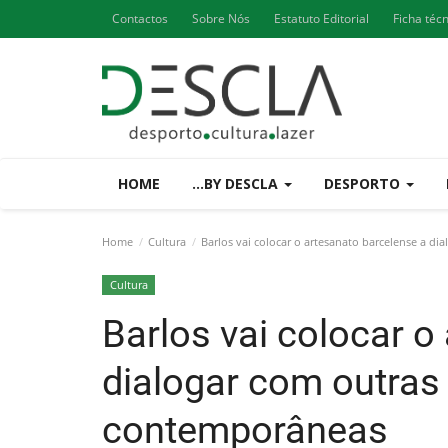
Contactos
Sobre Nós
Estatuto Editorial
Ficha téc
HOME
...BY DESCLA
DESPORTO
Home
Cultura
Barlos vai colocar o artesanato barcelense a d
Cultura
Barlos vai colocar o
dialogar com outras
contemporâneas