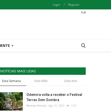
Login
/
Registar
IENTE
NOTÍCIAS MAIS LIDAS
Esta Semana
Este Mês
Este Ano
Odemira volta a receber o Festival
Terras Sem Sombra
Revista Descla
Ago 31, 2022
1125