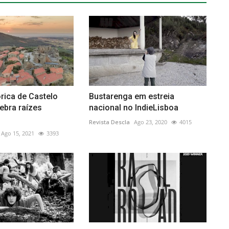
órica de Castelo
Bustarenga em estreia
ebra raízes
nacional no IndieLisboa
Revista Descla
Ago 23, 2020
4015
Ago 15, 2021
3393