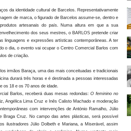
traços da identidade cultural de Barcelos. Representativamente
imagem de marca, o figurado de Barcelos assume-se, dentro e
produtos artesanais do país. Numa altura em que a sua
o envelhecimento dos seus mestres, o BARLOS pretende criar
as linguagens e expressões artísticas contemporâneas. A ter
odo o dia, o evento vai ocupar o Centro Comercial Barlos com
ulos de criação.
elos irmãos Baraça, uma das mais conceituadas e tradicionais
ficina durará três horas e é destinada a pessoas interessadas
e os 18 e os 70 anos de idade.
rcial Barlos, receberá duas mesas redondas:
O feminino no
iz, Angélica Lima Cruz e Inês Calisto Machado e moderação
ontemporâneas
com intervenções de António Ramalho, Júlio
e Braga Cruz. No campo das artes plásticas, será possível
dos ilustradores Júlio Dolbeth e Mariana, a Miserável, assim