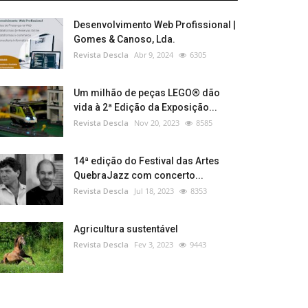
Desenvolvimento Web Profissional |
Gomes & Canoso, Lda.
Revista Descla
Abr 9, 2024
6305
Um milhão de peças LEGO® dão
vida à 2ª Edição da Exposição...
Revista Descla
Nov 20, 2023
8585
14ª edição do Festival das Artes
QuebraJazz com concerto...
Revista Descla
Jul 18, 2023
8353
Agricultura sustentável
Revista Descla
Fev 3, 2023
9443