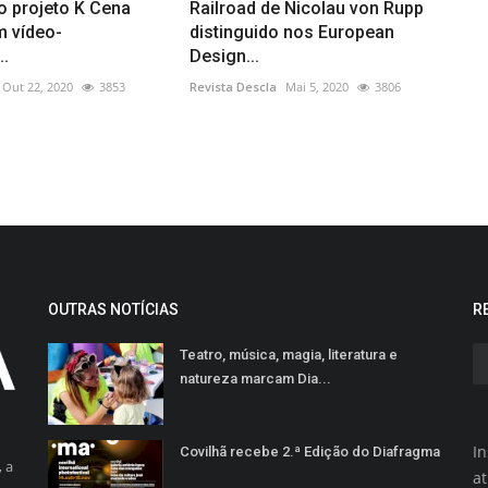
o projeto K Cena
Railroad de Nicolau von Rupp
m vídeo-
distinguido nos European
..
Design...
Out 22, 2020
3853
Revista Descla
Mai 5, 2020
3806
OUTRAS NOTÍCIAS
R
Teatro, música, magia, literatura e
natureza marcam Dia...
In
Covilhã recebe 2.ª Edição do Diafragma
 a
a