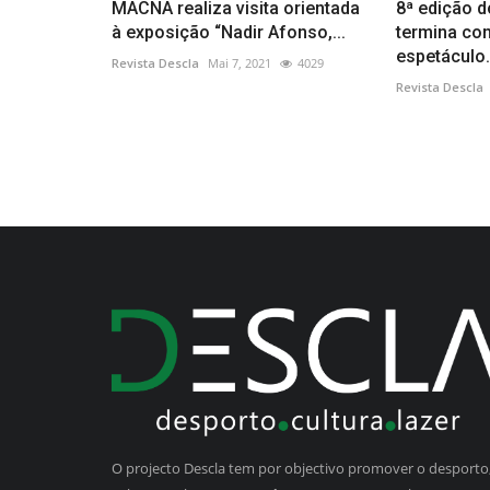
MACNA realiza visita orientada
8ª edição d
à exposição “Nadir Afonso,...
termina co
espetáculo.
Revista Descla
Mai 7, 2021
4029
Revista Descla
O projecto Descla tem por objectivo promover o desporto,