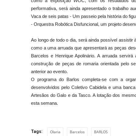
como a exposição
WOC
, com os resulatdos d
performativa, será ainda apresentado o trabalho 
Vaca de seis patas - Um passeio pela história do fig
Cultura
- Orquestra Robótica Disfuncional, um projeto desen
Ao longo de todo o dia, será ainda possível assistir
como a uma arruada que apresentará as peças desen
Barcelos e Henrique Apolinário. A arruada servirá
construção de peças de romaria orientada pelo s
anterior ao evento.
O programa do Barlos completa-se com a organ
desenvolvidos pelo Coletivo Cabidela e uma banca
Exposição na Praça Teixeira G
Artesãos do Galo e da Tasco. A lotação dos mesmo
propõe passeio pela história...
esta semana.
Revista Descla
Ago 22, 2023
1916
Tags:
Olaria
Barcelos
BARLOS