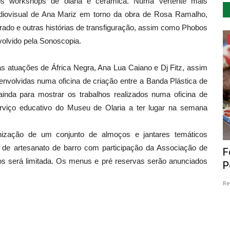
os workshops de olaria e cerâmica. Numa vertente mais
audiovisual de Ana Mariz em torno da obra de Rosa Ramalho,
urado e outras histórias de transfiguração, assim como Phobos
Educação
volvido pela Sonoscopia.
 às atuações de África Negra, Ana Lua Caiano e Dj Fitz, assim
volvidas numa oficina de criação entre a Banda Plástica de
 ainda para mostrar os trabalhos realizados numa oficina de
erviço educativo do Museu de Olaria a ter lugar na semana
ização de um conjunto de almoços e jantares temáticos
 de artesanato de barro com participação da Associação de
omes
Lousã dinamiza ensino de música com
F
s será limitada. Os menus e pré reservas serão anunciados
a Classplash
P
Revista Descla
Mar 1, 2021
4227
Re