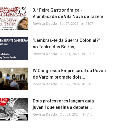
3.ª Feira Gastronómica -
Alambicada de Vila Nova de Tazem
Revista Descla
Set 27, 2022
1107
"Lembras-te da Guerra Colonial?"
no Teatro das Beiras,...
Revista Descla
Out 21, 2024
1095
IV Congresso Empresarial da Póvoa
de Varzim promete dois...
Revista Descla
Out 22, 2024
749
Dois professores lançam guia
juvenil que ensina a debater...
Revista Descla
Out 21, 2024
740