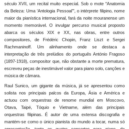
século XVII, um recital muito especial. Sob o mote “Anatomia
da Beleza: Uma ‘Antologia Pessoal’”, o intérprete filipino, nome
maior da pianística internacional, fará da noite mouranense um
momento memorável. O invulgar percurso musical proposto
abarca os séculos XIX e XX, nas obras, entre outros
compositores, de Frédéric Chopin, Franz Liszt e Sergei
Rachmaninoff. Um alinhamento onde se destaca a
interpretação de três prelúdios do português António Fragoso
(1897-1918), compositor que, não obstante a morte prematura,
escreveu peças de inestimável valor para piano solo, canções e
música de câmara.
Raul Sunico, um gigante da música, já se apresentou como
solista nos principais palcos da Europa, Ásia e América e
actuou com orquestras de renome mundial em Moscovo,
Otava, Taipé, Tóquio e Vietname, além das principais
orquestras filipinas. É autor de uma extensa discografia e
mantém-se como o único pianista do mundo a tocar, numa só
apresentação, tanto os quatro concertos para piano, de