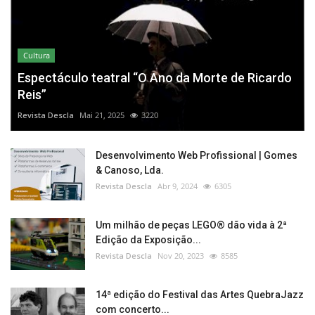
Cultura
Espectáculo teatral “O Ano da Morte de Ricardo
Reis”
Revista Descla
Mai 21, 2025
3220
Desenvolvimento Web Profissional | Gomes
& Canoso, Lda.
Revista Descla
Abr 9, 2024
6305
Um milhão de peças LEGO® dão vida à 2ª
Edição da Exposição...
Revista Descla
Nov 20, 2023
8585
14ª edição do Festival das Artes QuebraJazz
com concerto...