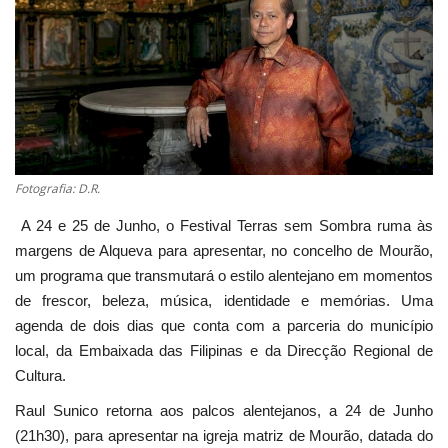
Estatuto Editorial
Saúde
Ficha técnica
Cultura
Fotografia: D.R.
A 24 e 25 de Junho, o Festival Terras sem Sombra ruma às
Lazer
margens de Alqueva para apresentar, no concelho de Mourão,
um programa que transmutará o estilo alentejano em momentos
Ambiente
de frescor, beleza, música, identidade e memórias. Uma
agenda de dois dias que conta com a parceria do município
local, da Embaixada das Filipinas e da Direcção Regional de
Cultura.
Raul Sunico retorna aos palcos alentejanos, a 24 de Junho
(21h30), para apresentar na igreja matriz de Mourão, datada do