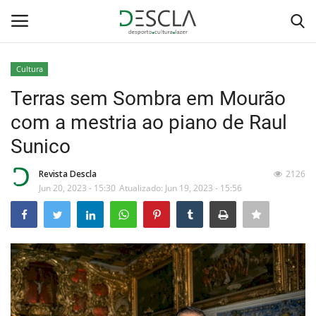
Cultura
Login
Registar
Terras sem Sombra em Mourão
com a mestria ao piano de Raul
Home
Sunico
...by Descla
Revista Descla
2126
Jun 20, 2023 - 15:30
Atualizado: Jun 19, 2023 - 15:56
Desporto
Contactos
Sobre Nós
Educação