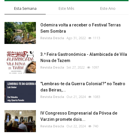
Esta Semana
Este Mês
Este Ano
Odemira volta a receber o Festival Terras
Sem Sombra
Revista Descla
Ago 31, 2022
1113
3.ª Feira Gastronómica - Alambicada de Vila
Nova de Tazem
Revista Descla
Set 27, 2022
1097
"Lembras-te da Guerra Colonial?" no Teatro
das Beiras,...
Revista Descla
Out 21, 2024
1083
IV Congresso Empresarial da Póvoa de
Varzim promete dois...
Revista Descla
Out 22, 2024
740