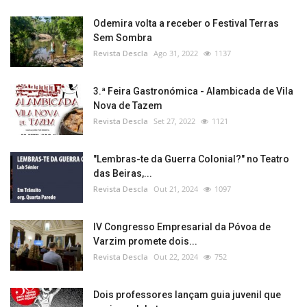
Odemira volta a receber o Festival Terras
Sem Sombra
Revista Descla
Ago 31, 2022
1137
3.ª Feira Gastronómica - Alambicada de Vila
Nova de Tazem
Revista Descla
Set 27, 2022
1121
"Lembras-te da Guerra Colonial?" no Teatro
das Beiras,...
Revista Descla
Out 21, 2024
1097
IV Congresso Empresarial da Póvoa de
Varzim promete dois...
Revista Descla
Out 22, 2024
752
Dois professores lançam guia juvenil que