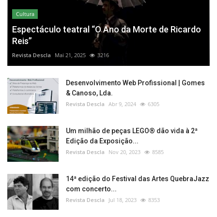
Cultura
Espectáculo teatral “O Ano da Morte de Ricardo
Reis”
Revista Descla
Mai 21, 2025
3216
Desenvolvimento Web Profissional | Gomes
& Canoso, Lda.
Revista Descla
Abr 9, 2024
6305
Um milhão de peças LEGO® dão vida à 2ª
Edição da Exposição...
Revista Descla
Nov 20, 2023
8585
14ª edição do Festival das Artes QuebraJazz
com concerto...
Revista Descla
Jul 18, 2023
8353