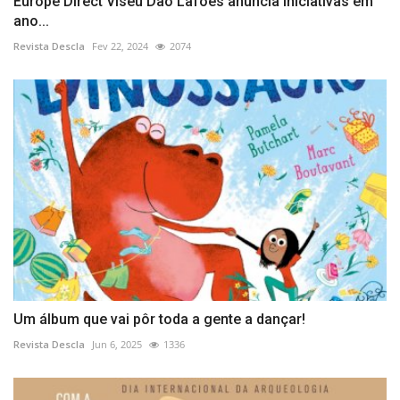
Europe Direct Viseu Dão Lafões anuncia iniciativas em
ano...
Revista Descla
Fev 22, 2024
2074
Um álbum que vai pôr toda a gente a dançar!
Revista Descla
Jun 6, 2025
1336