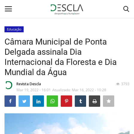
Educação
Login
Registar
Câmara Municipal de Ponta
Delgada assinala Dia
Home
Internacional da Floresta e Dia
...by Descla
Mundial da Água
Desporto
Revista Descla
3793
Mar 19, 2022 - 16:01
Atualizado: Mar 16, 2022 - 10:28
Contactos
Sobre Nós
Educação