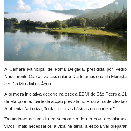
Estatuto Editorial
Saúde
Ficha técnica
Cultura
A Câmara Municipal de Ponta Delgada, presidida por Pedro
Lazer
Nascimento Cabral, vai assinalar o Dia Internacional da Floresta
e o Dia Mundial da Água.
Ambiente
A primeira iniciativa decorre na escola EB/JI de São Pedro a 21
de Março e faz parte da acção prevista no Programa de Gestão
Ambiental “arborização das escolas básicas do concelho”.
Tratando-se de um dia comemorativo de um dos "organismos
vivos" mais necessários à vida na terra, a escola vai preparar