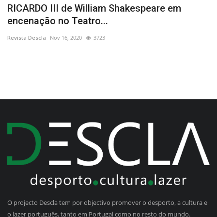
RICARDO III de William Shakespeare em
S
encenação no Teatro...
d
Revista Descla
Nov 16, 2020
3723
Re
O projecto Descla tem por objectivo promover o desporto, a cultura e
o lazer português, tanto em Portugal como no resto do mundo.