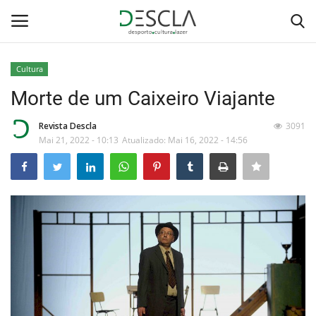
Cultura
Login
Registar
Morte de um Caixeiro Viajante
Home
Revista Descla
3091
Mai 21, 2022 - 10:13
Atualizado: Mai 16, 2022 - 14:56
...by Descla
Desporto
Contactos
Sobre Nós
Educação