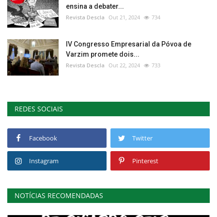
ensina a debater...
Revista Descla
Out 21, 2024
734
IV Congresso Empresarial da Póvoa de
Varzim promete dois...
Revista Descla
Out 22, 2024
733
REDES SOCIAIS
Facebook
Twitter
Instagram
Pinterest
NOTÍCIAS RECOMENDADAS