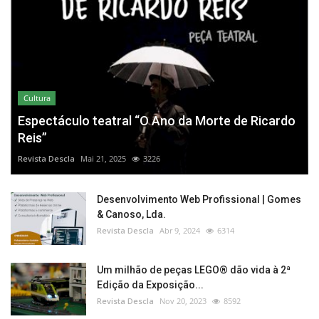
Cultura
Espectáculo teatral “O Ano da Morte de Ricardo
Reis”
Revista Descla
Mai 21, 2025
3226
Desenvolvimento Web Profissional | Gomes
& Canoso, Lda.
Revista Descla
Abr 9, 2024
6314
Um milhão de peças LEGO® dão vida à 2ª
Edição da Exposição...
Revista Descla
Nov 20, 2023
8592