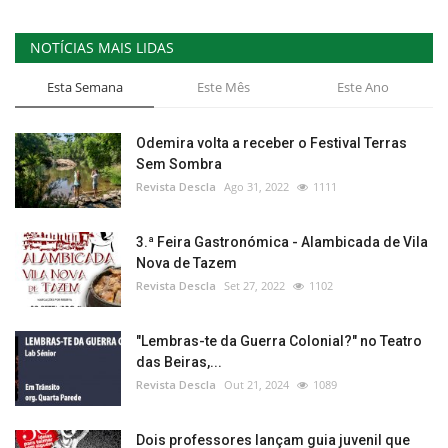
NOTÍCIAS MAIS LIDAS
Esta Semana
Este Mês
Este Ano
Odemira volta a receber o Festival Terras
Sem Sombra
Revista Descla
Ago 31, 2022
1111
3.ª Feira Gastronómica - Alambicada de Vila
Nova de Tazem
Revista Descla
Set 27, 2022
1102
"Lembras-te da Guerra Colonial?" no Teatro
das Beiras,...
Revista Descla
Out 21, 2024
1089
Dois professores lançam guia juvenil que