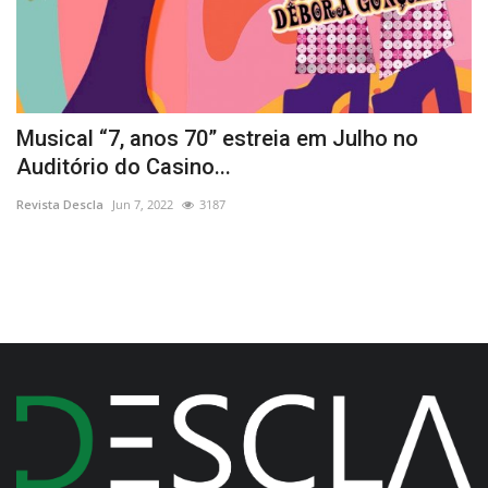
Musical “7, anos 70” estreia em Julho no
T
Auditório do Casino...
p
Revista Descla
Jun 7, 2022
3187
Re