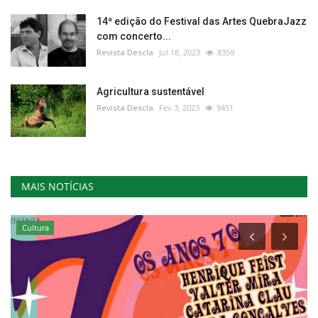
14ª edição do Festival das Artes QuebraJazz
com concerto...
Revista Descla
Jul 18, 2023
8359
Agricultura sustentável
Revista Descla
Fev 3, 2023
9451
MAIS NOTÍCIAS
Cultura