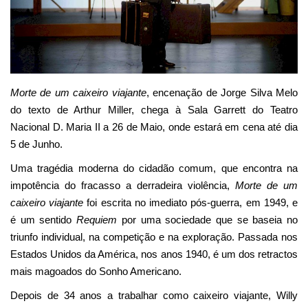
Estatuto Editorial
Saúde
Morte de um caixeiro viajante
, encenação de Jorge Silva Melo
Ficha técnica
do texto de Arthur Miller, chega à Sala Garrett do Teatro
Nacional D. Maria II a 26 de Maio, onde estará em cena até dia
Cultura
5 de Junho.
Lazer
Uma tragédia moderna do cidadão comum, que encontra na
impotência do fracasso a derradeira violência,
Morte de um
Ambiente
caixeiro viajante
foi escrita no imediato pós-guerra, em 1949, e
é um sentido
Requiem
por uma sociedade que se baseia no
triunfo individual, na competição e na exploração. Passada nos
Estados Unidos da América, nos anos 1940, é um dos retractos
mais magoados do Sonho Americano.
Depois de 34 anos a trabalhar como caixeiro viajante, Willy