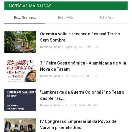
NOTÍCIAS MAIS LIDAS
Esta Semana
Este Mês
Este Ano
Odemira volta a receber o Festival Terras
Sem Sombra
Revista Descla
Ago 31, 2022
1144
3.ª Feira Gastronómica - Alambicada de Vila
Nova de Tazem
Revista Descla
Set 27, 2022
1129
"Lembras-te da Guerra Colonial?" no Teatro
das Beiras,...
Revista Descla
Out 21, 2024
1095
IV Congresso Empresarial da Póvoa de
Varzim promete dois...