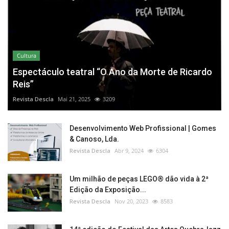
Cultura
Espectáculo teatral “O Ano da Morte de Ricardo
Reis”
Revista Descla
Mai 21, 2025
3209
Desenvolvimento Web Profissional | Gomes
& Canoso, Lda.
Revista Descla
Abr 9, 2024
6304
Um milhão de peças LEGO® dão vida à 2ª
Edição da Exposição...
Revista Descla
Nov 20, 2023
8583