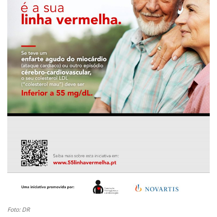
Estatuto Editorial
Saúde
Ficha técnica
Cultura
Lazer
Ambiente
Foto: DR