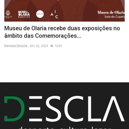
o
Museu de Olaria recebe duas exposições no
C
âmbito das Comemorações...
e
Revista Descla
Abr 26, 2024
1644
Re