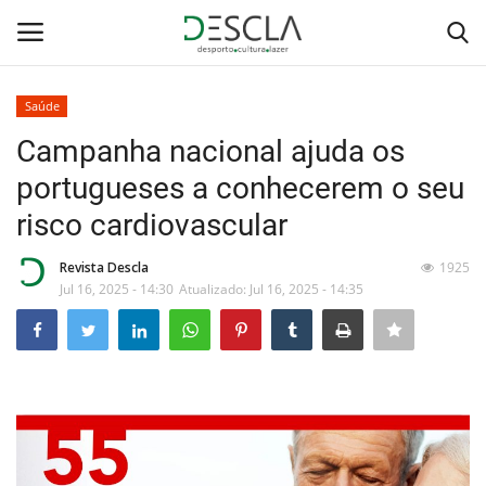
Saúde
Login
Registar
Campanha nacional ajuda os
portugueses a conhecerem o seu
Home
risco cardiovascular
...by Descla
Revista Descla
1925
Jul 16, 2025 - 14:30
Atualizado: Jul 16, 2025 - 14:35
Desporto
Contactos
Sobre Nós
Educação