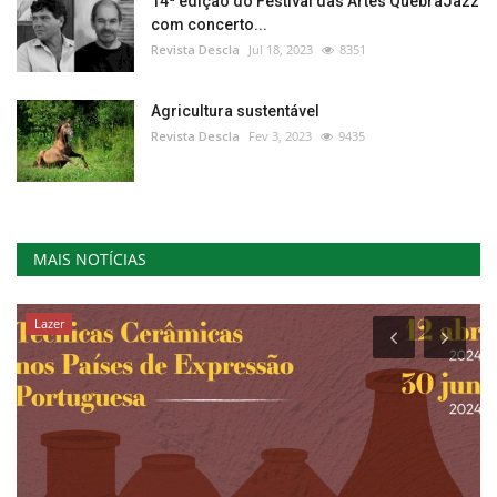
14ª edição do Festival das Artes QuebraJazz
com concerto...
Revista Descla
Jul 18, 2023
8351
Agricultura sustentável
Revista Descla
Fev 3, 2023
9435
MAIS NOTÍCIAS
Lazer