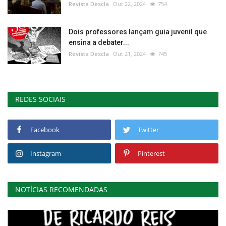
Revista Descla
Out 22, 2024
754
Dois professores lançam guia juvenil que
ensina a debater...
Revista Descla
Out 21, 2024
745
REDES SOCIAIS
Facebook
Twitter
Instagram
Pinterest
NOTÍCIAS RECOMENDADAS