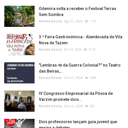
Odemira volta a receber o Festival Terras
Sem Sombra
Revista Descla
Ago 31, 2022
1137
3.ª Feira Gastronómica - Alambicada de Vila
Nova de Tazem
Revista Descla
Set 27, 2022
1119
"Lembras-te da Guerra Colonial?" no Teatro
das Beiras,...
Revista Descla
Out 21, 2024
1099
IV Congresso Empresarial da Póvoa de
Varzim promete dois...
Revista Descla
Out 22, 2024
756
Dois professores lançam guia juvenil que
ensina a debater...