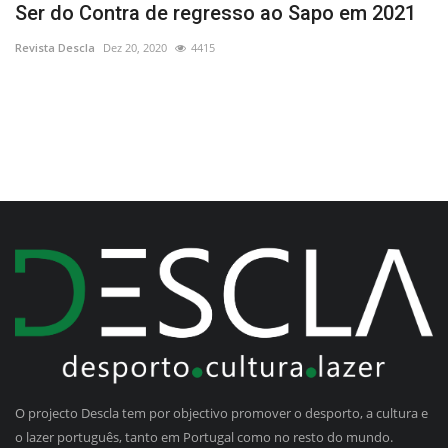
Ser do Contra de regresso ao Sapo em 2021
C
Revista Descla
Dez 20, 2020
4415
Re
O projecto Descla tem por objectivo promover o desporto, a cultura e
o lazer português, tanto em Portugal como no resto do mundo.