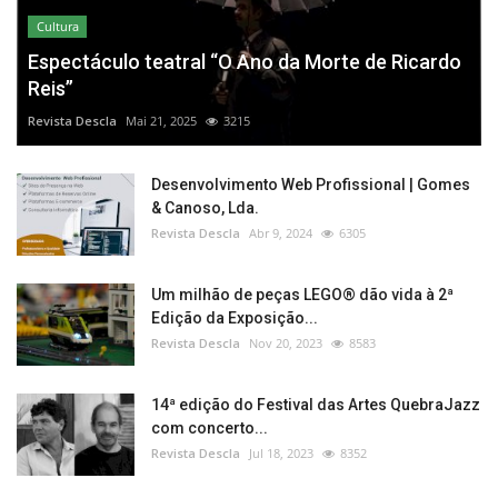
Cultura
Espectáculo teatral “O Ano da Morte de Ricardo
Reis”
Revista Descla
Mai 21, 2025
3215
Desenvolvimento Web Profissional | Gomes
& Canoso, Lda.
Revista Descla
Abr 9, 2024
6305
Um milhão de peças LEGO® dão vida à 2ª
Edição da Exposição...
Revista Descla
Nov 20, 2023
8583
14ª edição do Festival das Artes QuebraJazz
com concerto...
Revista Descla
Jul 18, 2023
8352