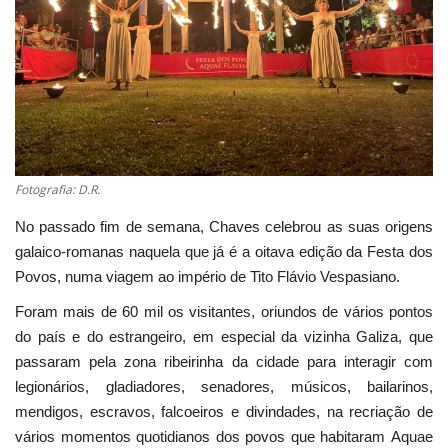
Estatuto Editorial
Saúde
Ficha técnica
Cultura
Fotografia: D.R.
No passado fim de semana, Chaves celebrou as suas origens
Lazer
galaico-romanas naquela que já é a oitava edição da Festa dos
Povos, numa viagem ao império de Tito Flávio Vespasiano.
Ambiente
Foram mais de 60 mil os visitantes, oriundos de vários pontos
do país e do estrangeiro, em especial da vizinha Galiza, que
passaram pela zona ribeirinha da cidade para interagir com
legionários, gladiadores, senadores, músicos, bailarinos,
mendigos, escravos, falcoeiros e divindades, na recriação de
vários momentos quotidianos dos povos que habitaram Aquae