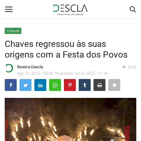
Cultura
Login
Registar
Chaves regressou às suas
origens com a Festa dos Povos
Home
Revista Descla
2628
...by Descla
Ago 22, 2022 - 09:00
Atualizado: Set 9, 2022 - 11:34
Desporto
Contactos
Sobre Nós
Educação