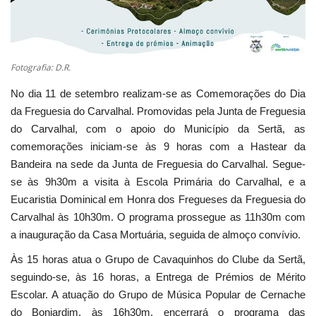
Estatuto Editorial
Saúde
Fotografia: D.R.
No dia 11 de setembro realizam-se as Comemorações do Dia
Ficha técnica
da Freguesia do Carvalhal. Promovidas pela Junta de Freguesia
do Carvalhal, com o apoio do Município da Sertã, as
Cultura
comemorações iniciam-se às 9 horas com a Hastear da
Bandeira na sede da Junta de Freguesia do Carvalhal. Segue-
Lazer
se às 9h30m a visita à Escola Primária do Carvalhal, e a
Eucaristia Dominical em Honra dos Fregueses da Freguesia do
Ambiente
Carvalhal às 10h30m. O programa prossegue as 11h30m com
a inauguração da Casa Mortuária, seguida de almoço convívio.
Às 15 horas atua o Grupo de Cavaquinhos do Clube da Sertã,
seguindo-se, às 16 horas, a Entrega de Prémios de Mérito
Escolar. A atuação do Grupo de Música Popular de Cernache
do Bonjardim, às 16h30m, encerrará o programa das