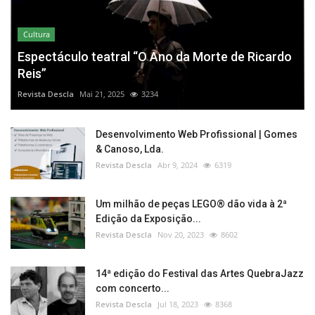
Cultura
Espectáculo teatral “O Ano da Morte de Ricardo
Reis”
Revista Descla
Mai 21, 2025
3234
Desenvolvimento Web Profissional | Gomes
& Canoso, Lda.
Revista Descla
Abr 9, 2024
6319
Um milhão de peças LEGO® dão vida à 2ª
Edição da Exposição...
Revista Descla
Nov 20, 2023
8602
14ª edição do Festival das Artes QuebraJazz
com concerto...
Revista Descla
Jul 18, 2023
8368