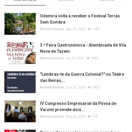
Odemira volta a receber o Festival Terras
Sem Sombra
Revista Descla
Ago 31, 2022
1106
3.ª Feira Gastronómica - Alambicada de Vila
Nova de Tazem
Revista Descla
Set 27, 2022
1095
"Lembras-te da Guerra Colonial?" no Teatro
das Beiras,...
Revista Descla
Out 21, 2024
1063
IV Congresso Empresarial da Póvoa de
Varzim promete dois...
Revista Descla
Out 22, 2024
718