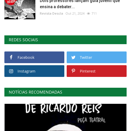
Dois professores lançam guia juvenil que
ensina a debater...
Revista Descla
Out 21, 2024
711
REDES SOCIAIS
Facebook
Twitter
Instagram
Pinterest
NOTÍCIAS RECOMENDADAS