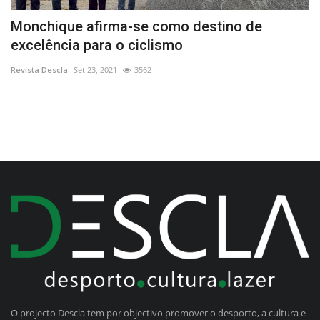
Monchique afirma-se como destino de
L
excelência para o ciclismo
L
Revista Descla
Set 23, 2021
3562
Re
O projecto Descla tem por objectivo promover o desporto, a cultura e