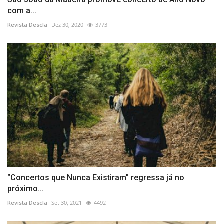
com a...
Revista Descla
Dez 30, 2020
3773
"Concertos que Nunca Existiram" regressa já no
próximo...
Revista Descla
Set 30, 2021
4492