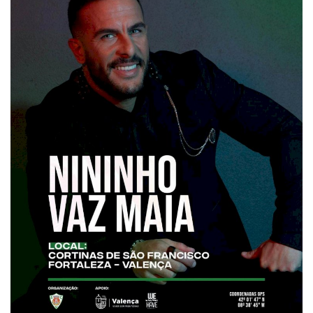
Estatuto Editorial
Saúde
Ficha técnica
Cultura
Lazer
Ambiente