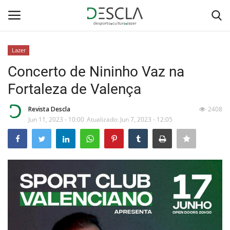
Lazer
Login
Registar
Concerto de Nininho Vaz na
Fortaleza de Valença
Home
Revista Descla
2408
...by Descla
Jun 11, 2023 - 10:00
Atualizado: Jun 7, 2023 - 12:05
Desporto
Contactos
Sobre Nós
Educação