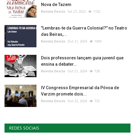
Nova de Tazem
Revista Descla
Set 27, 2022
1102
"Lembras-te da Guerra Colonial?" no Teatro
das Beiras,...
Revista Descla
Out 21, 2024
1069
Dois professores lançam guia juvenil que
ensina a debater...
Revista Descla
Out 21, 2024
728
IV Congresso Empresarial da Póvoa de
Varzim promete dois...
Revista Descla
Out 22, 2024
725
REDES SOCIAIS