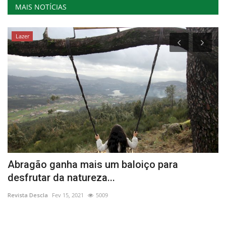
MAIS NOTÍCIAS
Lazer
l
Abragão ganha mais um baloiço para
P
desfrutar da natureza...
4
Revista Descla
Fev 15, 2021
5009
Re