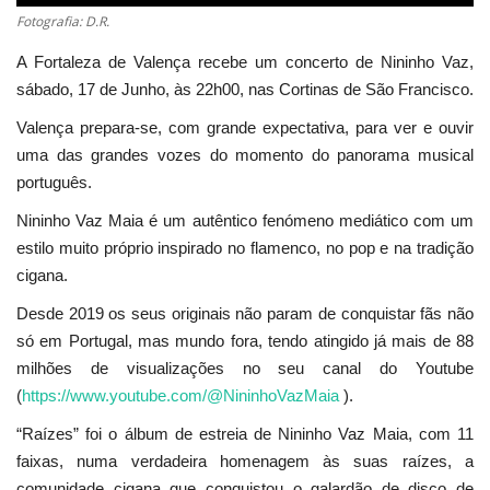
Fotografia: D.R.
A Fortaleza de Valença recebe um concerto de Nininho Vaz,
sábado, 17 de Junho, às 22h00, nas Cortinas de São Francisco.
Valença prepara-se, com grande expectativa, para ver e ouvir
uma das grandes vozes do momento do panorama musical
português.
Nininho Vaz Maia é um autêntico fenómeno mediático com um
estilo muito próprio inspirado no flamenco, no pop e na tradição
cigana.
Desde 2019 os seus originais não param de conquistar fãs não
só em Portugal, mas mundo fora, tendo atingido já mais de 88
milhões de visualizações no seu canal do Youtube
(
https://www.youtube.com/@NininhoVazMaia
).
“Raízes” foi o álbum de estreia de Nininho Vaz Maia, com 11
faixas, numa verdadeira homenagem às suas raízes, a
comunidade cigana que conquistou o galardão de disco de