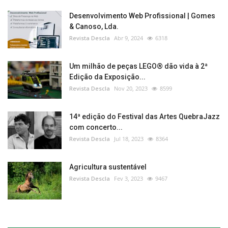
Desenvolvimento Web Profissional | Gomes
& Canoso, Lda.
Revista Descla
Abr 9, 2024
6318
Um milhão de peças LEGO® dão vida à 2ª
Edição da Exposição...
Revista Descla
Nov 20, 2023
8599
14ª edição do Festival das Artes QuebraJazz
com concerto...
Revista Descla
Jul 18, 2023
8364
Agricultura sustentável
Revista Descla
Fev 3, 2023
9467