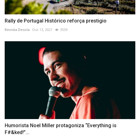
Rally de Portugal Histórico reforça prestigio
Revista Descla
Out 13, 2021
3559
Humorista Noel Miller protagoniza “Everything is
F#&ked!”...