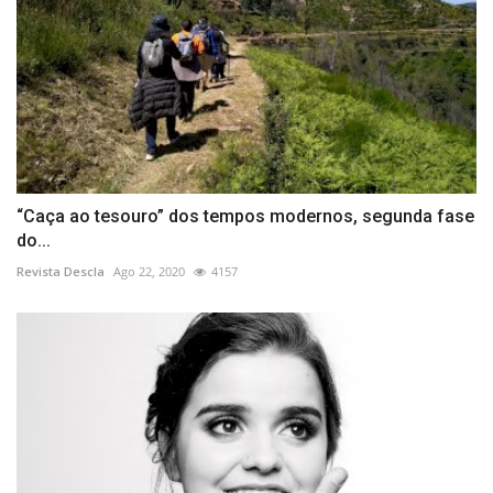
“Caça ao tesouro” dos tempos modernos, segunda fase
do...
Revista Descla
Ago 22, 2020
4157