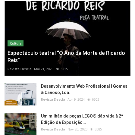
Cultura
Espectáculo teatral “O Ano da Morte de Ricardo
Reis”
Revista Descla
Mai 21, 2025
3215
Desenvolvimento Web Profissional | Gomes
& Canoso, Lda.
Revista Descla
Abr 9, 2024
6305
Um milhão de peças LEGO® dão vida à 2ª
Edição da Exposição...
Revista Descla
Nov 20, 2023
8585