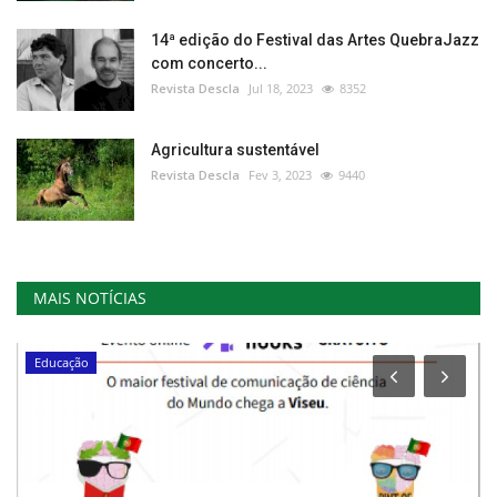
14ª edição do Festival das Artes QuebraJazz
com concerto...
Revista Descla
Jul 18, 2023
8352
Agricultura sustentável
Revista Descla
Fev 3, 2023
9440
MAIS NOTÍCIAS
Educação