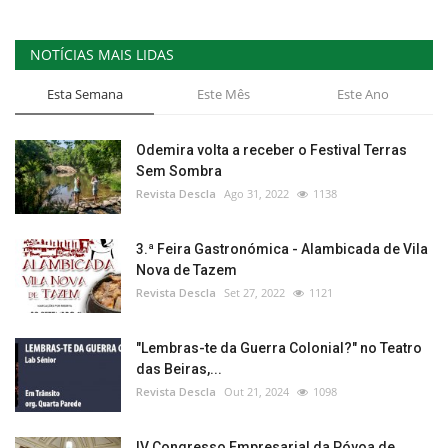
NOTÍCIAS MAIS LIDAS
Esta Semana
Este Mês
Este Ano
Odemira volta a receber o Festival Terras
Sem Sombra
Revista Descla
Ago 31, 2022
1138
3.ª Feira Gastronómica - Alambicada de Vila
Nova de Tazem
Revista Descla
Set 27, 2022
1121
"Lembras-te da Guerra Colonial?" no Teatro
das Beiras,...
Revista Descla
Out 21, 2024
1098
IV Congresso Empresarial da Póvoa de