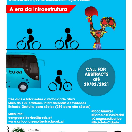
Estatuto Editorial
Saúde
Ficha técnica
Cultura
Lazer
Ambiente