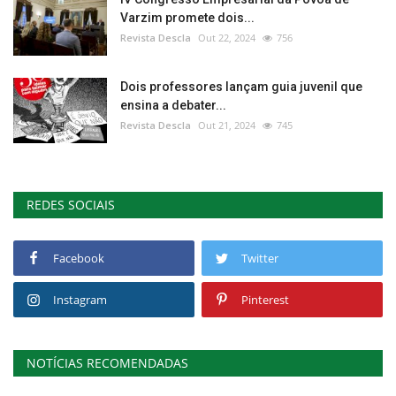
Varzim promete dois...
Revista Descla
Out 22, 2024
756
Dois professores lançam guia juvenil que
ensina a debater...
Revista Descla
Out 21, 2024
745
REDES SOCIAIS
Facebook
Twitter
Instagram
Pinterest
NOTÍCIAS RECOMENDADAS