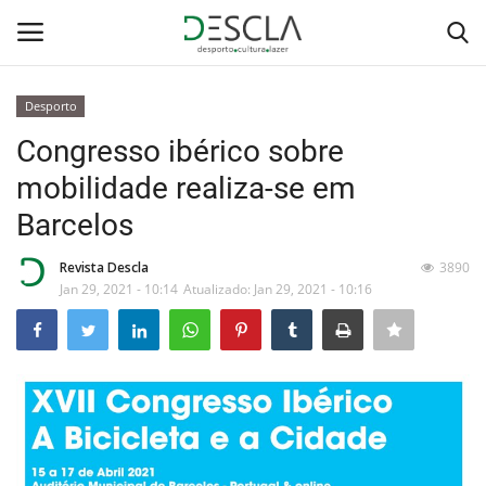
Desporto
Login
Registar
Congresso ibérico sobre
mobilidade realiza-se em
Home
Barcelos
...by Descla
Revista Descla
3890
Jan 29, 2021 - 10:14
Atualizado: Jan 29, 2021 - 10:16
Desporto
Contactos
Sobre Nós
Educação