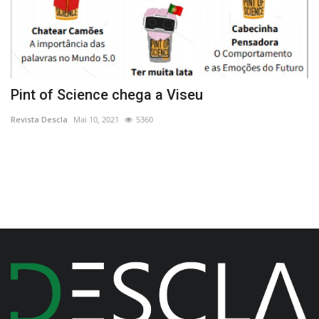
Pint of Science chega a Viseu
"
d
Revista Descla
Mai 10, 2021
5360
Re