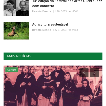
14ª edição do Festival das Artes QuebraJazz
com concerto...
Revista Descla
Jul 18, 2023
8364
Agricultura sustentável
Revista Descla
Fev 3, 2023
9468
MAIS NOTÍCIAS
Cultura