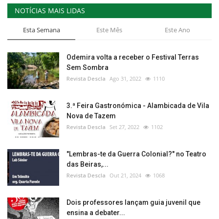
NOTÍCIAS MAIS LIDAS
Esta Semana
Este Mês
Este Ano
Odemira volta a receber o Festival Terras
Sem Sombra
Revista Descla
Ago 31, 2022
1110
3.ª Feira Gastronómica - Alambicada de Vila
Nova de Tazem
Revista Descla
Set 27, 2022
1102
"Lembras-te da Guerra Colonial?" no Teatro
das Beiras,...
Revista Descla
Out 21, 2024
1068
Dois professores lançam guia juvenil que
ensina a debater...