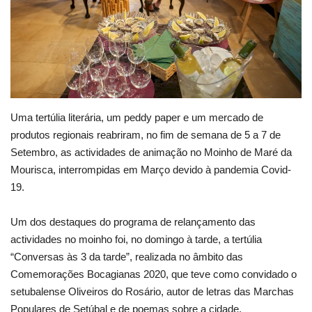
Estatuto Editorial
Saúde
Ficha técnica
Uma tertúlia literária, um peddy paper e um mercado de
Cultura
produtos regionais reabriram, no fim de semana de 5 a 7 de
Setembro, as actividades de animação no Moinho de Maré da
Lazer
Mourisca, interrompidas em Março devido à pandemia Covid-
19.
Ambiente
Um dos destaques do programa de relançamento das
actividades no moinho foi, no domingo à tarde, a tertúlia
“Conversas às 3 da tarde”, realizada no âmbito das
Comemorações Bocagianas 2020, que teve como convidado o
setubalense Oliveiros do Rosário, autor de letras das Marchas
Populares de Setúbal e de poemas sobre a cidade.