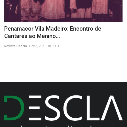
s
Penamacor Vila Madeiro: Encontro de
O
Cantares ao Menino...
e
Revista Descla
Dez 8, 2021
3311
Re