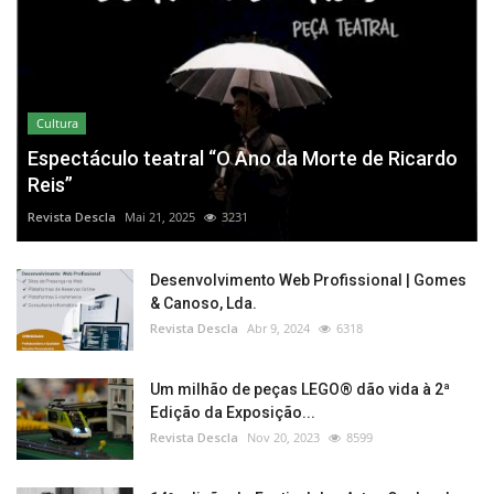
Cultura
Espectáculo teatral “O Ano da Morte de Ricardo
Reis”
Revista Descla
Mai 21, 2025
3231
Desenvolvimento Web Profissional | Gomes
& Canoso, Lda.
Revista Descla
Abr 9, 2024
6318
Um milhão de peças LEGO® dão vida à 2ª
Edição da Exposição...
Revista Descla
Nov 20, 2023
8599