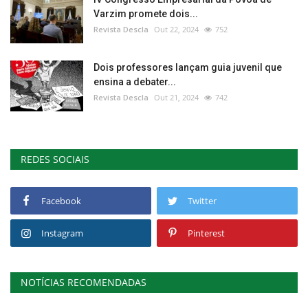
Varzim promete dois...
Revista Descla
Out 22, 2024
752
Dois professores lançam guia juvenil que
ensina a debater...
Revista Descla
Out 21, 2024
742
REDES SOCIAIS
Facebook
Twitter
Instagram
Pinterest
NOTÍCIAS RECOMENDADAS