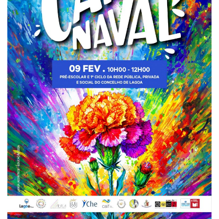
Estatuto Editorial
Saúde
Ficha técnica
Cultura
Lazer
Ambiente