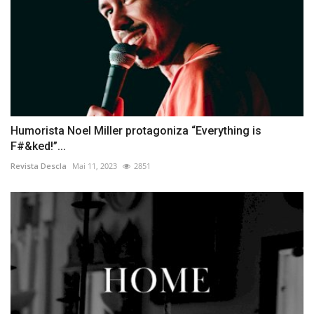
Humorista Noel Miller protagoniza “Everything is
F#&ked!”...
Revista Descla
Mai 11, 2023
2851