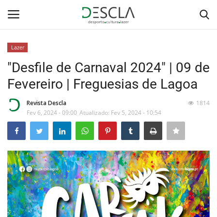
Lazer
Login
Registar
"Desfile de Carnaval 2024" | 09 de
Fevereiro | Freguesias de Lagoa
Home
Revista Descla
1814
...by Descla
Fev 6, 2024 - 09:00
Atualizado: Fev 5, 2024 - 10:54
Desporto
Contactos
Sobre Nós
Educação