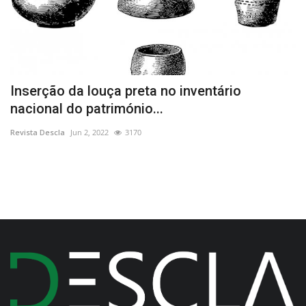
Inserção da louça preta no inventário
C
nacional do património...
S
Revista Descla
Jun 2, 2022
3170
Re