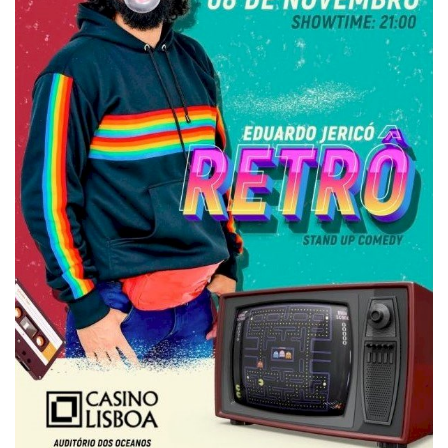
Estatuto Editorial
Saúde
Ficha técnica
Cultura
Lazer
Ambiente