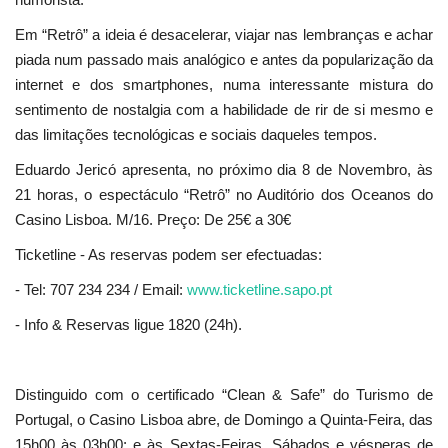
Em “Retrô” a ideia é desacelerar, viajar nas lembranças e achar
piada num passado mais analógico e antes da popularização da
internet e dos smartphones, numa interessante mistura do
sentimento de nostalgia com a habilidade de rir de si mesmo e
das limitações tecnológicas e sociais daqueles tempos.
Eduardo Jericó apresenta, no próximo dia 8 de Novembro, às
21 horas, o espectáculo “Retrô” no Auditório dos Oceanos do
Casino Lisboa. M/16. Preço: De 25€ a 30€
Ticketline - As reservas podem ser efectuadas:
- Tel: 707 234 234 / Email:
www.ticketline.sapo.pt
- Info & Reservas ligue 1820 (24h).
Distinguido com o certificado “Clean & Safe” do Turismo de
Portugal, o Casino Lisboa abre, de Domingo a Quinta-Feira, das
15h00 às 03h00; e às Sextas-Feiras, Sábados e vésperas de