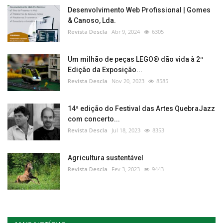
Desenvolvimento Web Profissional | Gomes
& Canoso, Lda.
Revista Descla
Abr 9, 2024
6305
Um milhão de peças LEGO® dão vida à 2ª
Edição da Exposição...
Revista Descla
Nov 20, 2023
8585
14ª edição do Festival das Artes QuebraJazz
com concerto...
Revista Descla
Jul 18, 2023
8353
Agricultura sustentável
Revista Descla
Fev 3, 2023
9443