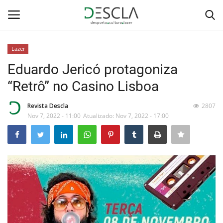
Lazer
Login
Registar
Eduardo Jericó protagoniza
“Retrô” no Casino Lisboa
Home
Revista Descla
2807
...by Descla
Nov 7, 2022 - 11:00
Atualizado: Nov 7, 2022 - 17:00
Desporto
Contactos
Sobre Nós
Educação