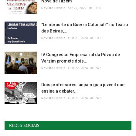
Nova de Tazem
Revista Descla
Set 27, 2022
1106
"Lembras-te da Guerra Colonial?" no Teatro
das Beiras,...
Revista Descla
Out 21, 2024
1095
IV Congresso Empresarial da Póvoa de
Varzim promete dois...
Revista Descla
Out 22, 2024
749
Dois professores lançam guia juvenil que
ensina a debater...
Revista Descla
Out 21, 2024
740
REDES SOCIAIS