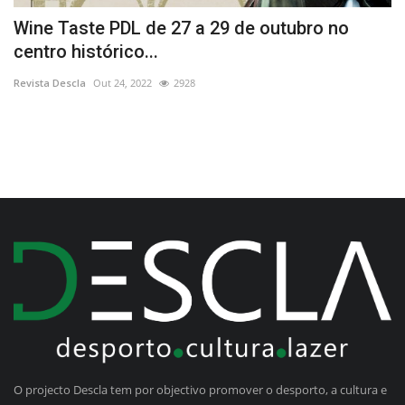
ia
Wine Taste PDL de 27 a 29 de outubro no
“
centro histórico...
Re
Revista Descla
Out 24, 2022
2928
O projecto Descla tem por objectivo promover o desporto, a cultura e