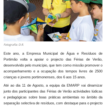
Estatuto Editorial
Saúde
Ficha técnica
Cultura
Fotografia: D.R.
Este ano, a Empresa Municipal de Água e Resíduos de
Lazer
Portimão volta a apoiar o projecto das Férias de Verão,
desenvolvido pelo município, que tem como missão promover o
Ambiente
acompanhamento e a ocupação dos tempos livres de 2500
crianças e jovens portimonenses, dos 6 aos 15 anos.
Até ao dia 11 de Agosto, a equipa da EMARP vai dinamizar
junto dos participantes das Férias de Verão actividades lúdicas
e pedagógicas sobre boas práticas ambientais no âmbito da
separação selectiva de resíduos, com destaque para o projecto