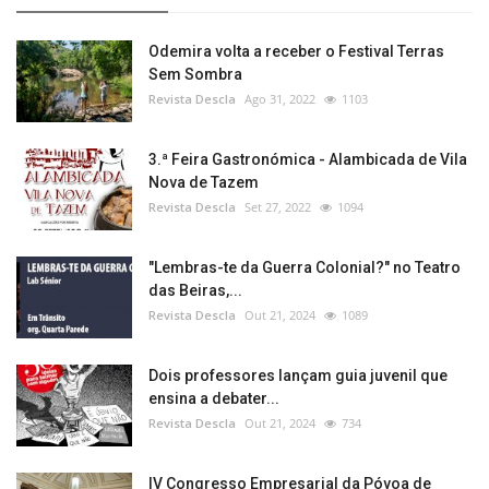
Odemira volta a receber o Festival Terras
Sem Sombra
Revista Descla
Ago 31, 2022
1103
3.ª Feira Gastronómica - Alambicada de Vila
Nova de Tazem
Revista Descla
Set 27, 2022
1094
"Lembras-te da Guerra Colonial?" no Teatro
das Beiras,...
Revista Descla
Out 21, 2024
1089
Dois professores lançam guia juvenil que
ensina a debater...
Revista Descla
Out 21, 2024
734
IV Congresso Empresarial da Póvoa de