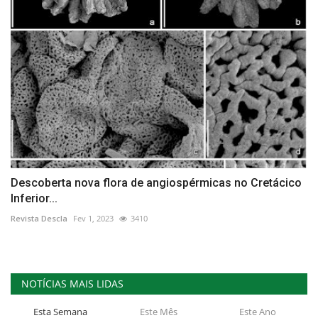
Descoberta nova flora de angiospérmicas no Cretácico
Inferior...
Revista Descla
Fev 1, 2023
3410
NOTÍCIAS MAIS LIDAS
Esta Semana
Este Mês
Este Ano