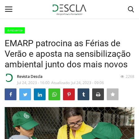
Ambiente
Login
Registar
EMARP patrocina as Férias de
Verão e aposta na sensibilização
Home
ambiental junto dos mais novos
...by Descla
Revista Descla
2268
Jul 24, 2023 - 16:00
Atualizado: Jul 24, 2023 - 09:06
Desporto
Contactos
Sobre Nós
Educação