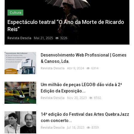
Cultura
Espectáculo teatral “O Ano da Morte de Ricardo
Reis”
Revista Descla
Mai 21, 2025
3226
Desenvolvimento Web Profissional | Gomes
& Canoso, Lda.
Revista Descla
Abr 9, 2024
6314
Um milhão de peças LEGO® dão vida à 2ª
Edição da Exposição...
Revista Descla
Nov 20, 2023
8592
14ª edição do Festival das Artes QuebraJazz
com concerto...
Revista Descla
Jul 18, 2023
8359