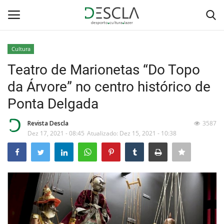
Cultura
Login
Registar
Teatro de Marionetas “Do Topo
da Árvore” no centro histórico de
Home
Ponta Delgada
...by Descla
Revista Descla
3587
Dez 17, 2021 - 08:45
Atualizado: Dez 15, 2021 - 10:38
Desporto
Contactos
Sobre Nós
Educação