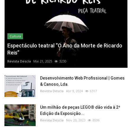
Cultura
Espectáculo teatral “O Ano da Morte de Ricardo
Reis”
Revista Descla
Mai 21, 2025
3230
Desenvolvimento Web Profissional | Gomes
& Canoso, Lda.
Revista Descla
Abr 9, 2024
6317
Um milhão de peças LEGO® dão vida à 2ª
Edição da Exposição...
Revista Descla
Nov 20, 2023
8596