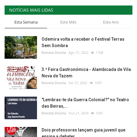
NOTÍCIAS MAIS LIDAS
Esta Semana
Este Mês
Este Ano
Odemira volta a receber o Festival Terras
Sem Sombra
Revista Descla
Ago 31, 2022
1108
3.ª Feira Gastronómica - Alambicada de Vila
Nova de Tazem
Revista Descla
Set 27, 2022
1097
"Lembras-te da Guerra Colonial?" no Teatro
das Beiras,...
Revista Descla
Out 21, 2024
1091
Dois professores lançam guia juvenil que
ensina a debater...