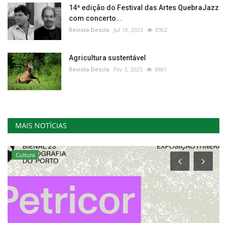
14ª edição do Festival das Artes QuebraJazz
com concerto...
Revista Descla
Jul 18, 2023
8362
Agricultura sustentável
Revista Descla
Fev 3, 2023
9461
MAIS NOTÍCIAS
Cultura