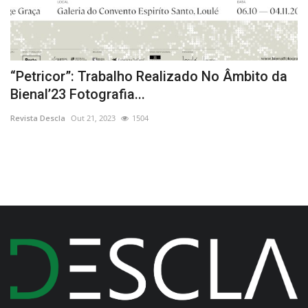
“Petricor”: Trabalho Realizado No Âmbito da
1
Bienal’23 Fotografia...
E
Revista Descla
Out 21, 2023
1504
Re