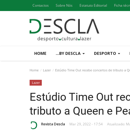
Contactos
Sobre Nós
Estatuto Editorial
Ficha téc
HOME
...BY DESCLA
DESPORTO
Home
Lazer
Estúdio Time Out recebe concertos de tributo a Q
Lazer
Estúdio Time Out re
tributo a Queen e Pe
Revista Descla
Mar 29, 2022 - 17:54
Atualizado: Ma