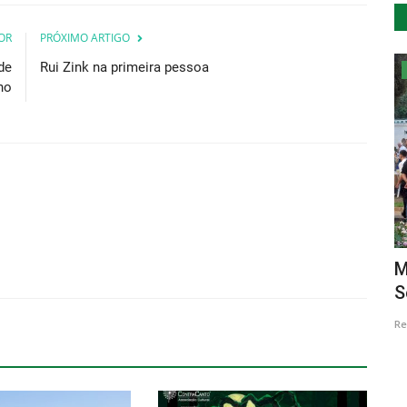
OR
PRÓXIMO ARTIGO
de
Rui Zink na primeira pessoa
Desporto
ho
menagem
Mini Maratona do Maranho vai ligar
M
vilas na Sertã a 16...
S
Revista Descla
Jun 26, 2023
2266
Re