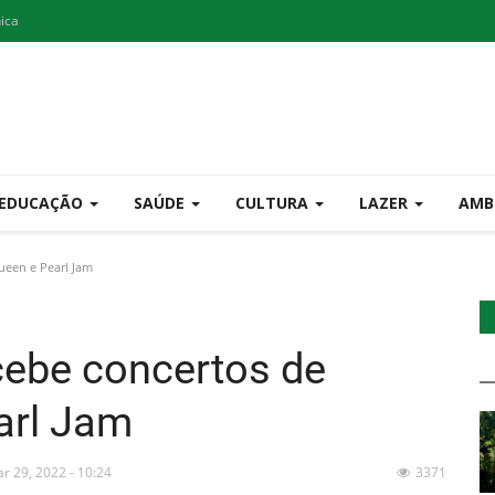
nica
EDUCAÇÃO
SAÚDE
CULTURA
LAZER
AMB
ueen e Pearl Jam
cebe concertos de
arl Jam
r 29, 2022 - 10:24
3371