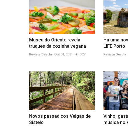
Museu do Oriente revela
Há uma nov
truques da cozinha vegana
LIFE Porto
Revista Descla
Out 31, 2021
3051
Revista Descla
Novos passadiços Veigas de
Vinho, gast
Sistelo
música no 