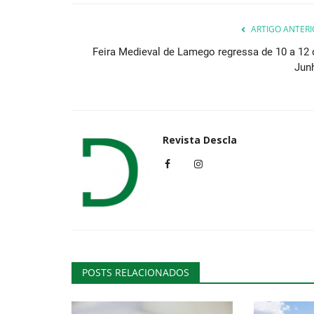
ARTIGO ANTERI
Feira Medieval de Lamego regressa de 10 a 12 
Cultura
Jun
Revista Descla
Sintra recebe concerto de ho
a Paul Harris
Revista Descla
Mai 3, 2022
3068
POSTS RELACIONADOS