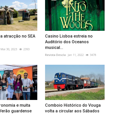
a atracção no SEA
Casino Lisboa estreia no
Auditório dos Oceanos
musical...
Mai 30, 2023
2393
Revista Descla
Jan 11, 2022
3478
ronomia e muita
Comboio Histórico do Vouga
Verão guardense
volta a circular aos Sábados