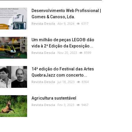
Desenvolvimento Web Profissional |
Gomes & Canoso, Lda.
Revista Descla
Abr 9, 2024
6317
Um milhão de peças LEGO® dão
vida à 2ª Edição da Exposição...
Revista Descla
Nov 20, 2023
8599
14ª edição do Festival das Artes
QuebraJazz com concerto...
Revista Descla
Jul 18, 2023
8364
Agricultura sustentável
Revista Descla
Fev 3, 2023
9467