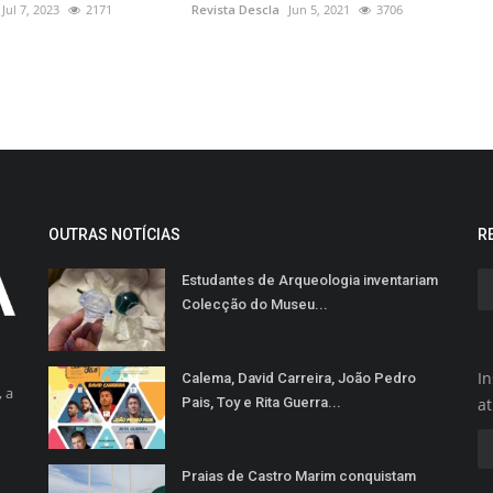
Jul 7, 2023
2171
Revista Descla
Jun 5, 2021
3706
OUTRAS NOTÍCIAS
R
Estudantes de Arqueologia inventariam
Colecção do Museu...
In
Calema, David Carreira, João Pedro
 a
Pais, Toy e Rita Guerra...
a
Praias de Castro Marim conquistam