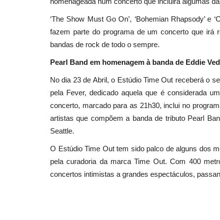
homenageada num concerto que incluirá algumas das
‘The Show Must Go On’, ‘Bohemian Rhapsody’ e ‘Cr
fazem parte do programa de um concerto que irá r
bandas de rock de todo o sempre.
Pearl Band em homenagem à banda de Eddie Ved
No dia 23 de Abril, o Estúdio Time Out receberá o s
pela Fever, dedicado aquela que é considerada u
concerto, marcado para as 21h30, inclui no programa 
artistas que compõem a banda de tributo Pearl Band
Seattle.
O Estúdio Time Out tem sido palco de alguns dos m
pela curadoria da marca Time Out. Com 400 metros
concertos intimistas a grandes espectáculos, passan