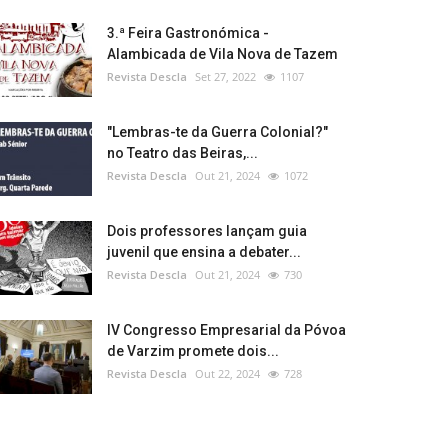
3.ª Feira Gastronómica -
Alambicada de Vila Nova de Tazem
Revista Descla
Set 27, 2022
1107
"Lembras-te da Guerra Colonial?"
no Teatro das Beiras,...
Revista Descla
Out 21, 2024
1072
Dois professores lançam guia
juvenil que ensina a debater...
Revista Descla
Out 21, 2024
730
IV Congresso Empresarial da Póvoa
de Varzim promete dois...
Revista Descla
Out 22, 2024
728