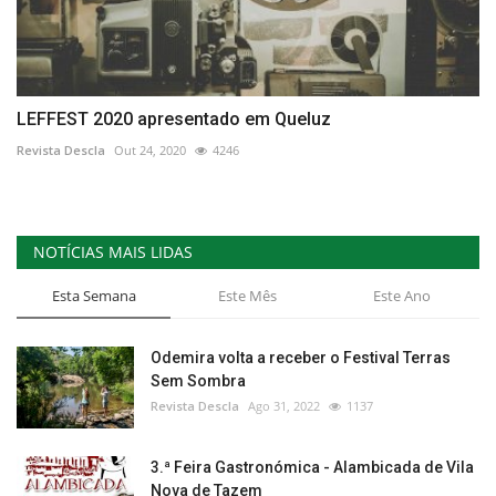
LEFFEST 2020 apresentado em Queluz
Revista Descla
Out 24, 2020
4246
NOTÍCIAS MAIS LIDAS
Esta Semana
Este Mês
Este Ano
Odemira volta a receber o Festival Terras
Sem Sombra
Revista Descla
Ago 31, 2022
1137
3.ª Feira Gastronómica - Alambicada de Vila
Nova de Tazem