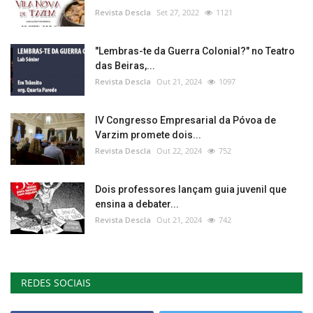
Revista Descla
Set 27, 2022
1121
"Lembras-te da Guerra Colonial?" no Teatro
das Beiras,...
Revista Descla
Out 21, 2024
1097
IV Congresso Empresarial da Póvoa de
Varzim promete dois...
Revista Descla
Out 22, 2024
752
Dois professores lançam guia juvenil que
ensina a debater...
Revista Descla
Out 21, 2024
742
REDES SOCIAIS