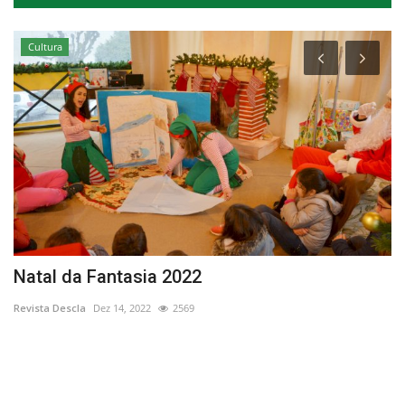
Cultura
r
Natal da Fantasia 2022
“
Revista Descla
Dez 14, 2022
2569
Re