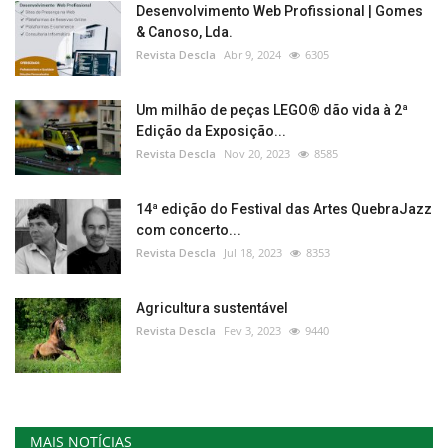
Desenvolvimento Web Profissional | Gomes
& Canoso, Lda.
Revista Descla
Abr 9, 2024
6305
Um milhão de peças LEGO® dão vida à 2ª
Edição da Exposição...
Revista Descla
Nov 20, 2023
8585
14ª edição do Festival das Artes QuebraJazz
com concerto...
Revista Descla
Jul 18, 2023
8353
Agricultura sustentável
Revista Descla
Fev 3, 2023
9440
MAIS NOTÍCIAS