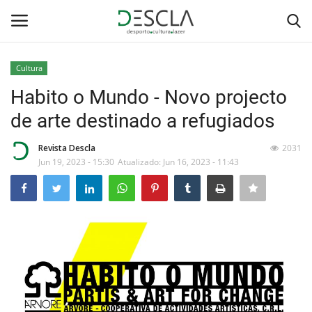
Cultura
Login
Registar
Habito o Mundo - Novo projecto
de arte destinado a refugiados
Home
Revista Descla
2031
...by Descla
Jun 19, 2023 - 15:30
Atualizado: Jun 16, 2023 - 11:43
Desporto
Contactos
Sobre Nós
Educação