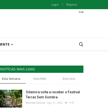
Login
/
Registar
IENTE
NOTÍCIAS MAIS LIDAS
Esta Semana
Este Mês
Este Ano
Odemira volta a receber o Festival
Terras Sem Sombra
Revista Descla
Ago 31, 2022
1147