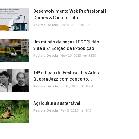
Desenvolvimento Web Profissional |
Gomes & Canoso, Lda.
Revista Descla
Abr 9, 2024
6301
Um milhão de peças LEGO® dão
vida à 2ª Edição da Exposição...
Revista Descla
Nov 20, 2023
8580
14ª edição do Festival das Artes
QuebraJazz com concerto...
Revista Descla
Jul 18, 2023
8351
Agricultura sustentável
Revista Descla
Fev 3, 2023
9431