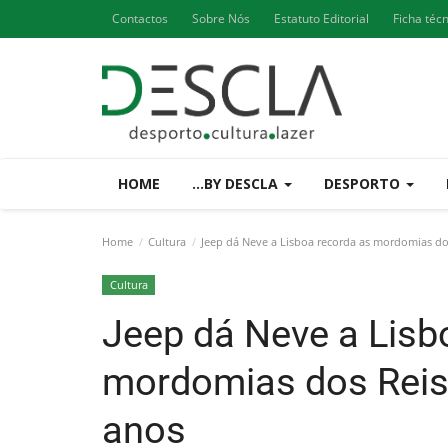
Contactos
Sobre Nós
Estatuto Editorial
Ficha téc
HOME
...BY DESCLA
DESPORTO
Home
Cultura
Jeep dá Neve a Lisboa recorda as mordomias do
Cultura
Jeep dá Neve a Lisb
mordomias dos Reis 
anos