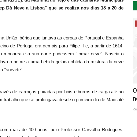
ep Dá Neve a Lisboa” que se realiza nos dias 18 a 20 de
Cultura
ma União Ibérica que juntava as coroas de Portugal e Espanha
no de Portugal era demais para Filipe II e, a partir de 1614,
o monarca e a sua corte pudessem “tomar neve”. Nascia o
 dava o nome a uma bebida gelada obtida da mistura da neve
a “sorvete”.
ove
Exposição de Aguarela “Botânica em
O
través de carroças puxadas por bois e burros de carga até ao
Aguarela”
n
m trabalho que se prolongava desde o primeiro dia de Maio até
Revista Descla
Fev 25, 2023
2377
Re
o com mais de 400 anos, pelo Professor Carvalho Rodrigues,