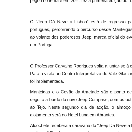
pegou no tema e em 2021 fez a primeira edição do “
O “Jeep Dá Neve a Lisboa” está de regresso par
português, percorrendo o percurso desde Manteigas
ao volante dos poderosos Jeep, marca oficial do ev
em Portugal.
O Professor Carvalho Rodrigues volta a juntar-se à 
Para a visita ao Centro Interpretativo do Vale Glaci
foi implementada.
Manteigas e o Covão da Ametade são o ponto de 
seguirá a bordo do novo Jeep Compass, com os outr
ao Tejo. Neste segundo dia de acção, o almoç
alojamento será no Hotel Luna em Abrantes.
Alcochete receberá a caravana do “Jeep Dá Neve a Lis