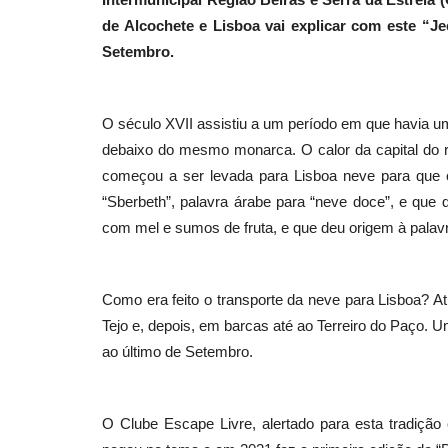
de Alcochete e Lisboa vai explicar com este “Je
Setembro.
Educação
O século XVII assistiu a um período em que havia u
debaixo do mesmo monarca. O calor da capital do rei
começou a ser levada para Lisboa neve para que 
“Sberbeth”, palavra árabe para “neve doce”, e que
com mel e sumos de fruta, e que deu origem à palavr
Museu do Carro Eléctrico prom
Como era feito o transporte da neve para Lisboa? A
oficinas de Verão
Tejo e, depois, em barcas até ao Terreiro do Paço. U
ao último de Setembro.
Revista Descla
Jul 20, 2023
2534
O Clube Escape Livre, alertado para esta tradiçã