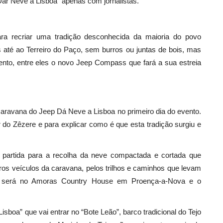
Dar Neve a Lisboa” apenas com jornalistas.
a recriar uma tradição desconhecida da maioria do povo
 até ao Terreiro do Paço, sem burros ou juntas de bois, mas
ento, entre eles o novo Jeep Compass que fará a sua estreia
caravana do Jeep Dá Neve a Lisboa no primeiro dia do evento.
ar do Zêzere e para explicar como é que esta tradição surgiu e
partida para a recolha da neve compactada e cortada que
os veículos da caravana, pelos trilhos e caminhos que levam
o será no Amoras Country House em Proença-a-Nova e o
boa” que vai entrar no “Bote Leão”, barco tradicional do Tejo