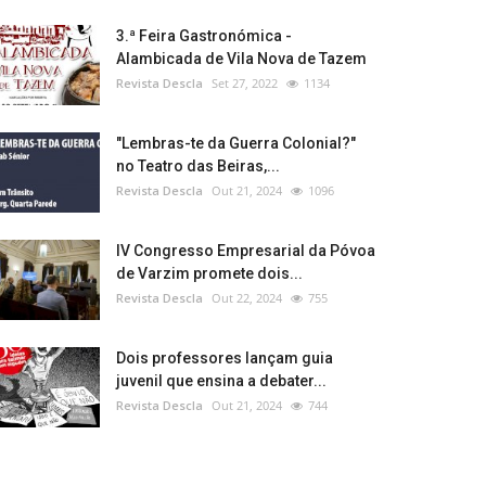
3.ª Feira Gastronómica -
Alambicada de Vila Nova de Tazem
Revista Descla
Set 27, 2022
1134
"Lembras-te da Guerra Colonial?"
no Teatro das Beiras,...
Revista Descla
Out 21, 2024
1096
IV Congresso Empresarial da Póvoa
de Varzim promete dois...
Revista Descla
Out 22, 2024
755
Dois professores lançam guia
juvenil que ensina a debater...
Revista Descla
Out 21, 2024
744