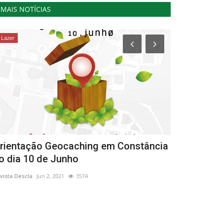
MAIS NOTÍCIAS
Lazer
Cultura
rientação Geocaching em Constância
Celebre o S
o dia 10 de Junho
Cascais Fo
vista Descla
Jun 2, 2021
3574
Revista Descla
Ma