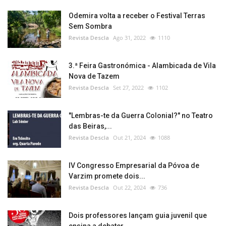
Odemira volta a receber o Festival Terras
Sem Sombra
Revista Descla
Ago 31, 2022
1110
3.ª Feira Gastronómica - Alambicada de Vila
Nova de Tazem
Revista Descla
Set 27, 2022
1102
"Lembras-te da Guerra Colonial?" no Teatro
das Beiras,...
Revista Descla
Out 21, 2024
1088
IV Congresso Empresarial da Póvoa de
Varzim promete dois...
Revista Descla
Out 22, 2024
736
Dois professores lançam guia juvenil que
ensina a debater...