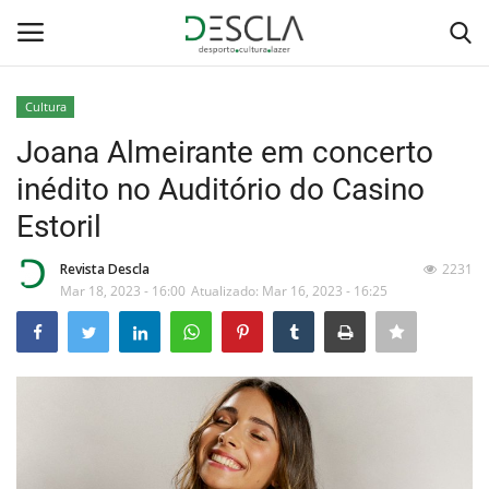
Cultura
Login
Registar
Joana Almeirante em concerto
inédito no Auditório do Casino
Home
Estoril
...by Descla
Revista Descla
2231
Mar 18, 2023 - 16:00
Atualizado: Mar 16, 2023 - 16:25
Desporto
Contactos
Sobre Nós
Educação