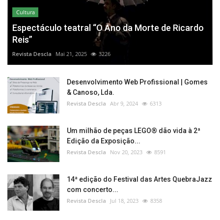
Cultura
Espectáculo teatral “O Ano da Morte de Ricardo
Reis”
Revista Descla
Mai 21, 2025
3226
Desenvolvimento Web Profissional | Gomes
& Canoso, Lda.
Revista Descla
Abr 9, 2024
6313
Um milhão de peças LEGO® dão vida à 2ª
Edição da Exposição...
Revista Descla
Nov 20, 2023
8591
14ª edição do Festival das Artes QuebraJazz
com concerto...
Revista Descla
Jul 18, 2023
8358