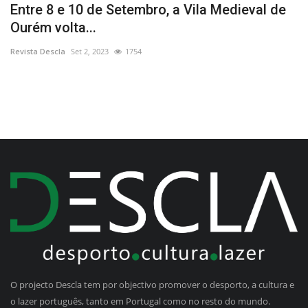
s
Entre 8 e 10 de Setembro, a Vila Medieval de
C
Ourém volta...
m
Revista Descla
Set 2, 2023
1754
Re
O projecto Descla tem por objectivo promover o desporto, a cultura e
o lazer português, tanto em Portugal como no resto do mundo.