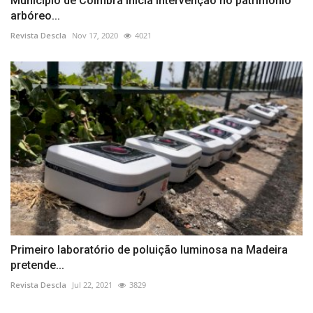
Município de Coimbra inicia intervenção no património
arbóreo...
Revista Descla
Nov 17, 2020
4021
Primeiro laboratório de poluição luminosa na Madeira
pretende...
Revista Descla
Jul 22, 2021
3829