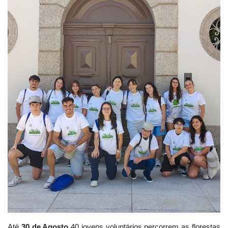
Estatuto Editorial
Saúde
Ficha técnica
Cultura
Lazer
Ambiente
Até
30 de Agosto
40 jovens voluntários percorrem as florestas