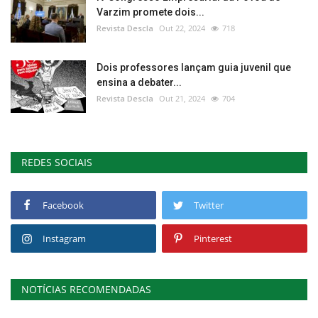
Varzim promete dois...
Revista Descla
Out 22, 2024
718
Dois professores lançam guia juvenil que
ensina a debater...
Revista Descla
Out 21, 2024
704
REDES SOCIAIS
Facebook
Twitter
Instagram
Pinterest
NOTÍCIAS RECOMENDADAS