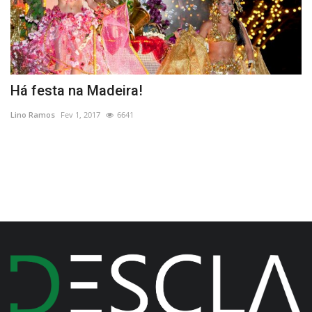
Há festa na Madeira!
F
c
Lino Ramos
Fev 1, 2017
6641
Re