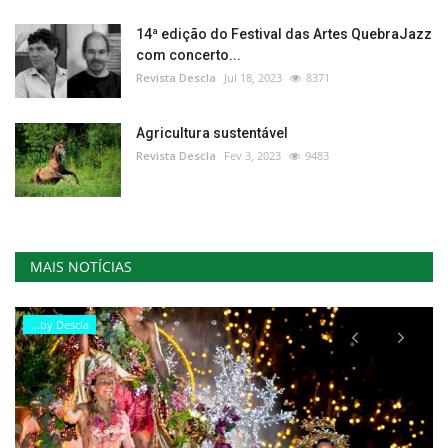
14ª edição do Festival das Artes QuebraJazz
com concerto...
Revista Descla
Jul 18, 2023
8371
Agricultura sustentável
Revista Descla
Fev 3, 2023
9483
MAIS NOTÍCIAS
...by Descla