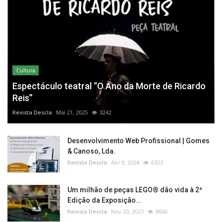
Cultura
Espectáculo teatral “O Ano da Morte de Ricardo
Reis”
Revista Descla
Mai 21, 2025
3242
Desenvolvimento Web Profissional | Gomes
& Canoso, Lda.
Revista Descla
Abr 9, 2024
6323
Um milhão de peças LEGO® dão vida à 2ª
Edição da Exposição...
Revista Descla
Nov 20, 2023
8606