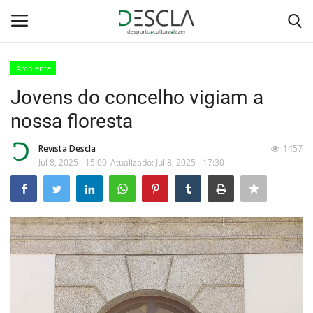
Ambiente
Login
Registar
Jovens do concelho vigiam a
nossa floresta
Home
Revista Descla
1457
...by Descla
Jul 8, 2025 - 15:00
Atualizado: Jul 8, 2025 - 17:30
Desporto
Contactos
Sobre Nós
Educação