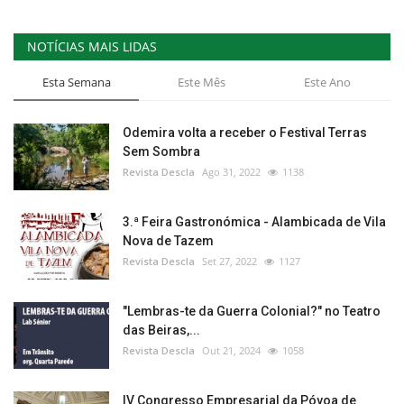
NOTÍCIAS MAIS LIDAS
Esta Semana
Este Mês
Este Ano
Odemira volta a receber o Festival Terras
Sem Sombra
Revista Descla
Ago 31, 2022
1138
3.ª Feira Gastronómica - Alambicada de Vila
Nova de Tazem
Revista Descla
Set 27, 2022
1127
"Lembras-te da Guerra Colonial?" no Teatro
das Beiras,...
Revista Descla
Out 21, 2024
1058
IV Congresso Empresarial da Póvoa de