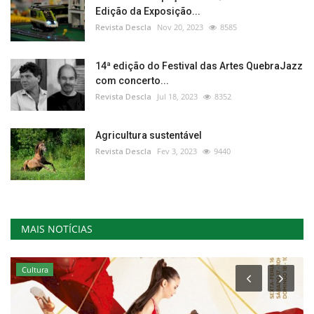
Edição da Exposição...
Revista Descla
Nov 20, 2023
8585
14ª edição do Festival das Artes QuebraJazz
com concerto...
Revista Descla
Jul 18, 2023
8352
Agricultura sustentável
Revista Descla
Fev 3, 2023
9440
MAIS NOTÍCIAS
Cultura