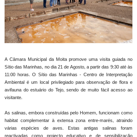
Estatuto Editorial
Saúde
Ficha técnica
Cultura
A Câmara Municipal da Moita promove uma visita guiada no
Sítio das Marinhas, no dia 21 de Agosto, a partir das 9:30 até às
Lazer
11:00 horas. O Sítio das Marinhas - Centro de Interpretação
Ambiental é um local privilegiado para observação de flora e
Ambiente
avifauna do estuário do Tejo, sendo de muito fácil acesso ao
visitante.
As salinas, embora construídas pelo Homem, funcionam como
habitat complementar à extensa zona entre-marés, atraindo
várias espécies de aves. Estas antigas salinas foram
reactivadas como projecto educativo e de sensibilização