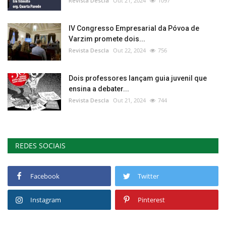
Revista Descla
Out 21, 2024
1097
IV Congresso Empresarial da Póvoa de
Varzim promete dois...
Revista Descla
Out 22, 2024
756
Dois professores lançam guia juvenil que
ensina a debater...
Revista Descla
Out 21, 2024
744
REDES SOCIAIS
Facebook
Twitter
Instagram
Pinterest