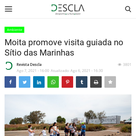
Ambiente
Login
Registar
Moita promove visita guiada no
Sítio das Marinhas
Home
Revista Descla
3801
...by Descla
Ago 7, 2021 - 16:00
Atualizado: Ago 6, 2021 - 16:30
Desporto
Contactos
Sobre Nós
Educação