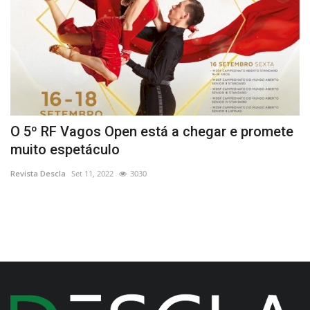
O 5º RF Vagos Open está a chegar e promete
X
muito espetáculo
P
Revista Descla
Set 11, 2022
3030
Re