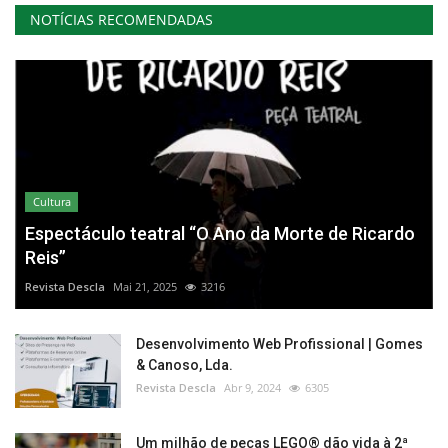
NOTÍCIAS RECOMENDADAS
Cultura
Espectáculo teatral “O Ano da Morte de Ricardo
Reis”
Revista Descla
Mai 21, 2025
3216
Desenvolvimento Web Profissional | Gomes
& Canoso, Lda.
Revista Descla
Abr 9, 2024
6305
Um milhão de peças LEGO® dão vida à 2ª