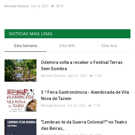
Revista Descla
Dez 4, 2021
3819
NOTÍCIAS MAIS LIDAS
Esta Semana
Este Mês
Este Ano
Odemira volta a receber o Festival Terras
Sem Sombra
Revista Descla
Ago 31, 2022
1144
3.ª Feira Gastronómica - Alambicada de Vila
Nova de Tazem
Revista Descla
Set 27, 2022
1128
"Lembras-te da Guerra Colonial?" no Teatro
das Beiras,...