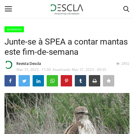
Ambiente
Login
Registar
Junte-se à SPEA a contar mantas
este fim-de-semana
Home
Revista Descla
2892
...by Descla
Mar 31, 2023 - 11:00
Atualizado: Mar 31, 2023 - 09:35
Desporto
Contactos
Sobre Nós
Educação