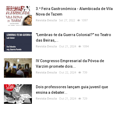
3.ª Feira Gastronómica - Alambicada de Vila
Nova de Tazem
Revista Descla
Set 27, 2022
1097
"Lembras-te da Guerra Colonial?" no Teatro
das Beiras,...
Revista Descla
Out 21, 2024
1094
IV Congresso Empresarial da Póvoa de
Varzim promete dois...
Revista Descla
Out 22, 2024
739
Dois professores lançam guia juvenil que
ensina a debater...
Revista Descla
Out 21, 2024
729