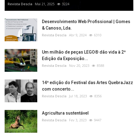
Revista Descla
Mai 21, 2025
3224
Desenvolvimento Web Profissional | Gomes
& Canoso, Lda.
Revista Descla
Abr 9, 2024
6310
Um milhão de peças LEGO® dão vida à 2ª
Edição da Exposição...
Revista Descla
Nov 20, 2023
8588
14ª edição do Festival das Artes QuebraJazz
com concerto...
Revista Descla
Jul 18, 2023
8356
Agricultura sustentável
Revista Descla
Fev 3, 2023
9447