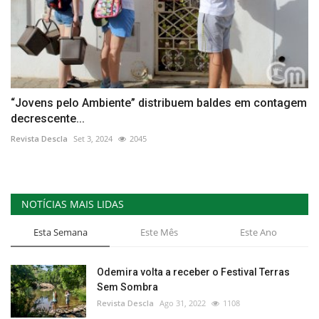
“Jovens pelo Ambiente” distribuem baldes em contagem
decrescente...
Revista Descla
Set 3, 2024
2045
NOTÍCIAS MAIS LIDAS
Esta Semana
Este Mês
Este Ano
Odemira volta a receber o Festival Terras
Sem Sombra
Revista Descla
Ago 31, 2022
1108