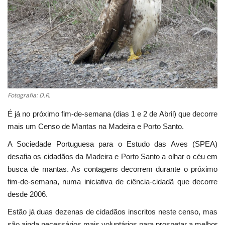
Estatuto Editorial
Saúde
Ficha técnica
Cultura
Fotografia: D.R.
É já no próximo fim-de-semana (dias 1 e 2 de Abril) que decorre
Lazer
mais um Censo de Mantas na Madeira e Porto Santo.
A Sociedade Portuguesa para o Estudo das Aves (SPEA)
Ambiente
desafia os cidadãos da Madeira e Porto Santo a olhar o céu em
busca de mantas. As contagens decorrem durante o próximo
fim-de-semana, numa iniciativa de ciência-cidadã que decorre
desde 2006.
Estão já duas dezenas de cidadãos inscritos neste censo, mas
são ainda necessários mais voluntários para prospetar a melhor