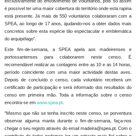
exclusivamente do envolvimento de voluntários, pois só assim
é possível ter uma maior cobertura do território onde esta rapina
está presente. Já mais de 550 voluntários colaboraram com a
SPEA, ao longo de 17 anos, ajudando-nos a obter dados mais
concretos sobre esta espécie tão espectacular e emblemática
do arquipélago”.
Este fim-de-semana, a SPEA apela aos madeirenses e
portossantenses para colaborarem neste censo. É
recomendável realizar as contagens entre as 10 e as 14 horas,
período coincidente com uma maior actividade destas aves.
Depois de concluído o censo, cada voluntário receberá um
certificado de participação e será informado dos resultados do
censo em primeira mão. Toda a informação sobre o censo
encontra-se em
www.spea.pt
.
“Mesmo que não se tenha inscrito neste censo, se porventura
observar alguma manta durante o fim-de-semana, faça-nos
chegar o seu registo através do email madeira@spea.pt. Com o
contributo de todos podemos ter um retracto mais fiel sobre o