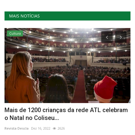
MAIS NOTÍCIAS
Cultura
do
Mais de 1200 crianças da rede ATL celebram
P
o Natal no Coliseu...
l
Revista Descla
Dez 16, 2022
2626
Re