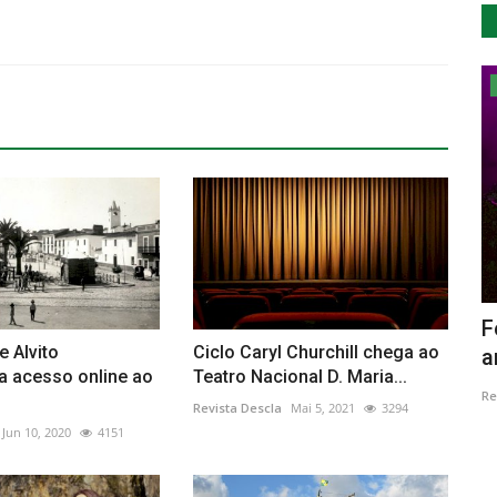
Lazer
a
Azeméis Jazz & Blues Estreia em
F
e Alvito
Ciclo Caryl Churchill chega ao
Outubro
a
za acesso online ao
Teatro Nacional D. Maria...
Revista Descla
Out 5, 2021
3279
Re
Revista Descla
Mai 5, 2021
3294
Jun 10, 2020
4151