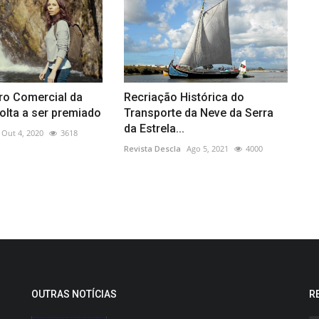
ro Comercial da
Recriação Histórica do
olta a ser premiado
Transporte da Neve da Serra
da Estrela...
Out 4, 2020
3618
Revista Descla
Ago 5, 2021
4000
OUTRAS NOTÍCIAS
R