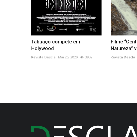
Tabuaço compete em
Filme “Cent
Holywood
Natureza” v
Revista Descla
Mai 26, 2020
3902
Revista Descla