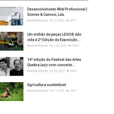
Desenvolvimento Web Profissional |
Gomes & Canoso, Lda.
Revista Descla
Abr 9, 2024
6317
Um milhão de peças LEGO® dão
vida à 2ª Edição da Exposição...
Revista Descla
Nov 20, 2023
8597
14ª edição do Festival das Artes
QuebraJazz com concerto...
Revista Descla
Jul 18, 2023
8362
Agricultura sustentável
Revista Descla
Fev 3, 2023
9462