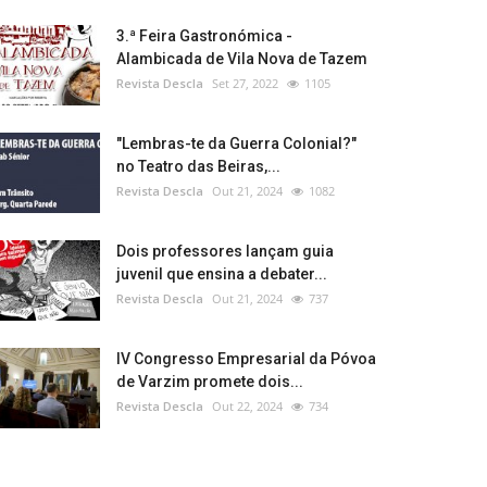
3.ª Feira Gastronómica -
Alambicada de Vila Nova de Tazem
Revista Descla
Set 27, 2022
1105
"Lembras-te da Guerra Colonial?"
no Teatro das Beiras,...
Revista Descla
Out 21, 2024
1082
Dois professores lançam guia
juvenil que ensina a debater...
Revista Descla
Out 21, 2024
737
IV Congresso Empresarial da Póvoa
de Varzim promete dois...
Revista Descla
Out 22, 2024
734