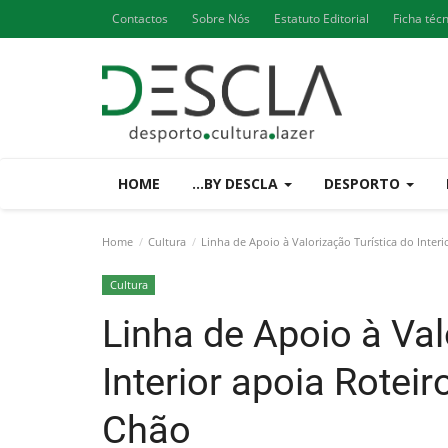
Contactos
Sobre Nós
Estatuto Editorial
Ficha téc
HOME
...BY DESCLA
DESPORTO
Home
Cultura
Linha de Apoio à Valorização Turística do Inter
Cultura
Linha de Apoio à Val
Interior apoia Roteir
Chão