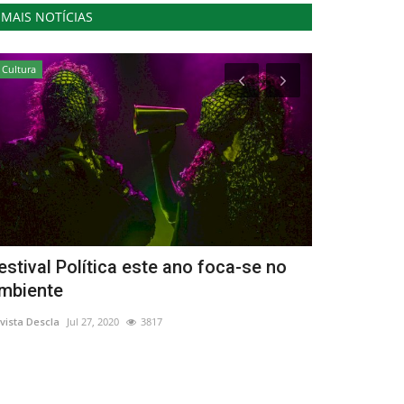
MAIS NOTÍCIAS
Cultura
Cultura
estival Política este ano foca-se no
Espetáculo
mbiente
“Freedom”
vista Descla
Jul 27, 2020
3817
Revista Descla
No