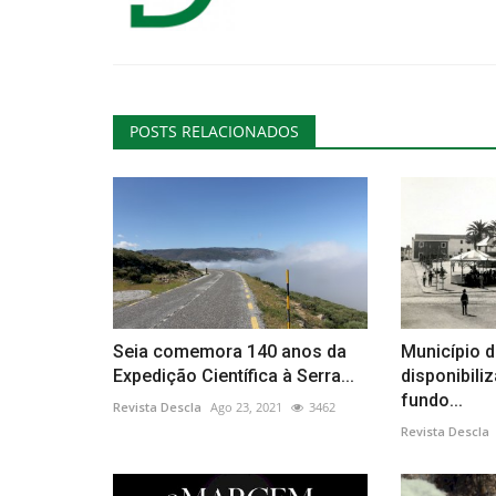
Cultura
POSTS RELACIONADOS
“Cordofones”: exposição revel
Seia comemora 140 anos da
Município d
instrumentos tradicionais
Expedição Científica à Serra...
disponibili
Revista Descla
Jul 12, 2022
3208
fundo...
Revista Descla
Ago 23, 2021
3462
Revista Descla