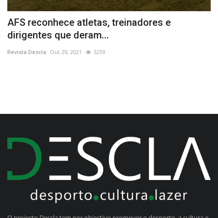
AFS reconhece atletas, treinadores e
E
dirigentes que deram...
o
Revista Descla
Out 29, 2021
3259
Re
O projecto Descla tem por objectivo promover o desporto, a cultura e