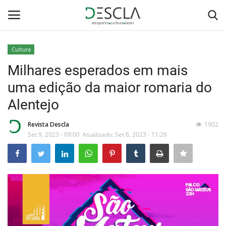
Cultura
Login
Registar
Milhares esperados em mais
uma edição da maior romaria do
Home
Alentejo
...by Descla
Revista Descla
1902
Set 9, 2023 - 09:00
Atualizado: Set 6, 2023 - 11:26
Desporto
Contactos
Sobre Nós
Educação