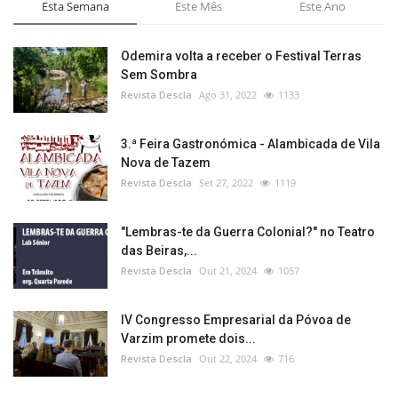
Esta Semana
Este Mês
Este Ano
Odemira volta a receber o Festival Terras
Sem Sombra
Revista Descla
Ago 31, 2022
1133
3.ª Feira Gastronómica - Alambicada de Vila
Nova de Tazem
Revista Descla
Set 27, 2022
1119
"Lembras-te da Guerra Colonial?" no Teatro
das Beiras,...
Revista Descla
Out 21, 2024
1057
IV Congresso Empresarial da Póvoa de
Varzim promete dois...
Revista Descla
Out 22, 2024
716