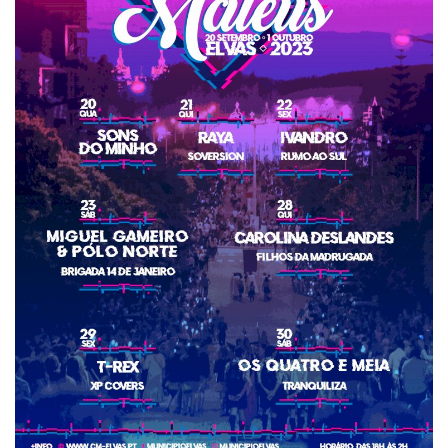
Estatuto Editorial
Saúde
Ficha técnica
Cultura
Lazer
Ambiente