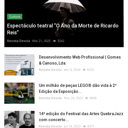
Cultura
Espectáculo teatral “O Ano da Morte de Ricardo
Reis”
Revista Descla
Mai 21, 2025
3242
Desenvolvimento Web Profissional | Gomes
& Canoso, Lda.
Revista Descla
Abr 9, 2024
6323
Um milhão de peças LEGO® dão vida à 2ª
Edição da Exposição...
Revista Descla
Nov 20, 2023
8606
14ª edição do Festival das Artes QuebraJazz
com concerto...
Revista Descla
Jul 18, 2023
8371