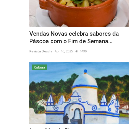
Ambiente
Vendas Novas celebra sabores da
Páscoa com o Fim de Semana...
Revista Descla
Abr 16, 2025
1490
Cultura
Parque Biológico de Gaia prepa
para receber dois linces...
Revista Descla
Jun 7, 2023
2621