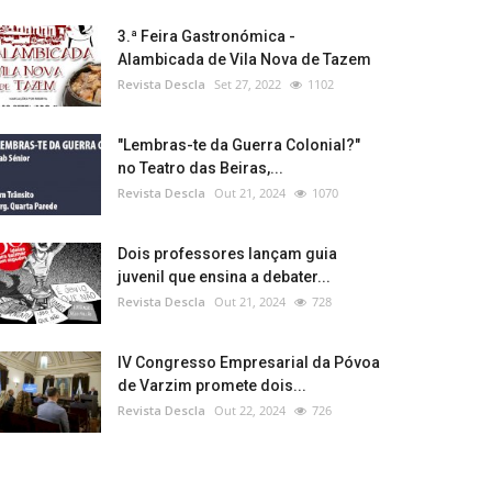
3.ª Feira Gastronómica -
Alambicada de Vila Nova de Tazem
Revista Descla
Set 27, 2022
1102
"Lembras-te da Guerra Colonial?"
no Teatro das Beiras,...
Revista Descla
Out 21, 2024
1070
Dois professores lançam guia
juvenil que ensina a debater...
Revista Descla
Out 21, 2024
728
IV Congresso Empresarial da Póvoa
de Varzim promete dois...
Revista Descla
Out 22, 2024
726