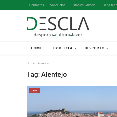
Contactos
Sobre Nós
Estatuto Editorial
Ficha téc
HOME
...BY DESCLA
DESPORTO
Home
Alentejo
Tag:
Alentejo
Lazer