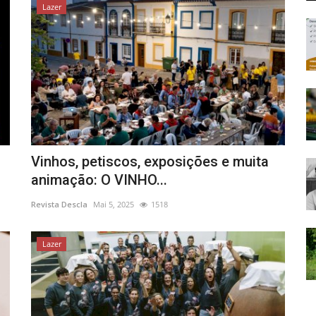
Lazer
Vinhos, petiscos, exposições e muita
animação: O VINHO...
Revista Descla
Mai 5, 2025
1518
Lazer