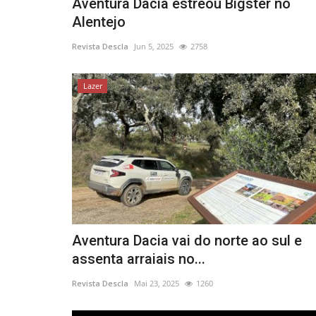
Aventura Dacia estreou Bigster no
Alentejo
Revista Descla
Jun 5, 2025
2758
Lazer
Aventura Dacia vai do norte ao sul e
assenta arraiais no...
Revista Descla
Mai 23, 2025
1260