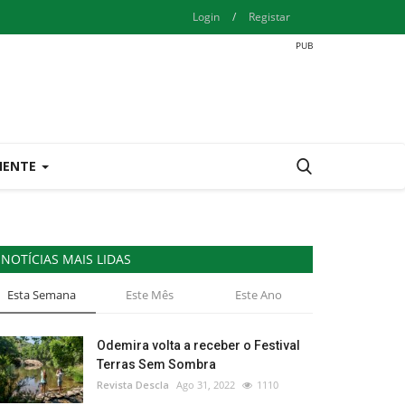
Login
/
Registar
IENTE
NOTÍCIAS MAIS LIDAS
Esta Semana
Este Mês
Este Ano
Odemira volta a receber o Festival
Terras Sem Sombra
Revista Descla
Ago 31, 2022
1110