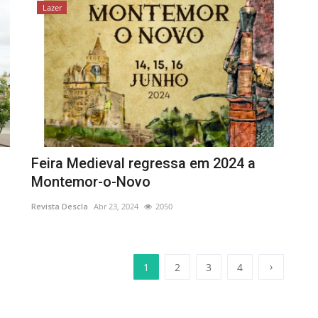
Lazer
Feira Medieval regressa em 2024 a
Montemor-o-Novo
Revista Descla
Abr 23, 2024
2050
›
1
2
3
4