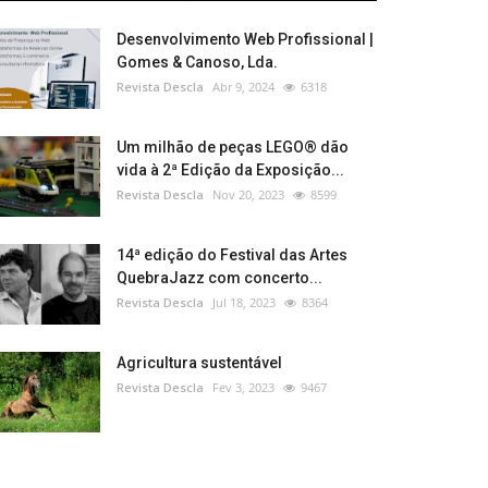
Desenvolvimento Web Profissional |
Gomes & Canoso, Lda.
Revista Descla
Abr 9, 2024
6318
Um milhão de peças LEGO® dão
vida à 2ª Edição da Exposição...
Revista Descla
Nov 20, 2023
8599
14ª edição do Festival das Artes
QuebraJazz com concerto...
Revista Descla
Jul 18, 2023
8364
Agricultura sustentável
Revista Descla
Fev 3, 2023
9467