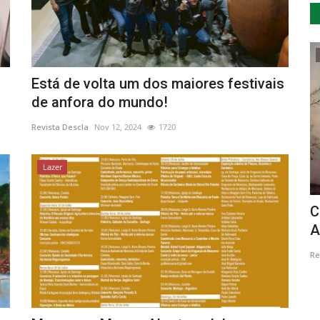
Cultura
Está de volta um dos maiores festivais
de anfora do mundo!
Revista Descla
Nov 12, 2024
1720
Lazer
ra-se
Monção decorada com Árvores de
C
Natal Criadas pelas Colectividades
A
Revista Descla
Dez 13, 2021
3141
Re