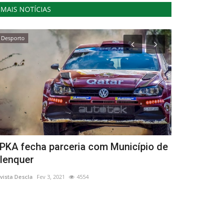
MAIS NOTÍCIAS
Desporto
Desporto
PKA fecha parceria com Município de
Treze para
lenquer
Mogadour
vista Descla
Fev 3, 2021
4554
Revista Descla
Ju