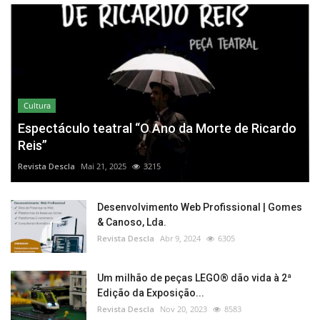
Cultura
Espectáculo teatral “O Ano da Morte de Ricardo
Reis”
Revista Descla
Mai 21, 2025
3215
Desenvolvimento Web Profissional | Gomes
& Canoso, Lda.
Revista Descla
Abr 9, 2024
6305
Um milhão de peças LEGO® dão vida à 2ª
Edição da Exposição...
Revista Descla
Nov 20, 2023
8583