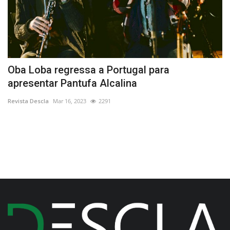
Oba Loba regressa a Portugal para
C
apresentar Pantufa Alcalina
Re
Revista Descla
Mar 16, 2023
2291