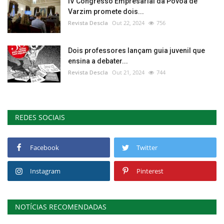
IV Congresso Empresarial da Póvoa de
Varzim promete dois...
Revista Descla
Out 22, 2024
756
Dois professores lançam guia juvenil que
ensina a debater...
Revista Descla
Out 21, 2024
744
REDES SOCIAIS
Facebook
Twitter
Instagram
Pinterest
NOTÍCIAS RECOMENDADAS