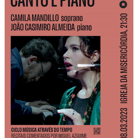
Estatuto Editorial
Saúde
Ficha técnica
Cultura
Lazer
Ambiente