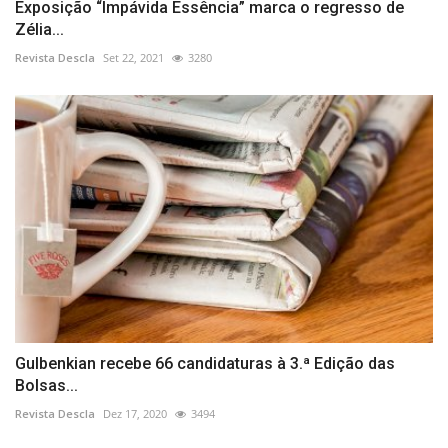
Exposição “Impávida Essência” marca o regresso de
Zélia...
Revista Descla
Set 22, 2021
3280
Gulbenkian recebe 66 candidaturas à 3.ª Edição das
Bolsas...
Revista Descla
Dez 17, 2020
3494