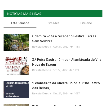
NOTÍCIAS MAIS LIDAS
Esta Semana
Este Mês
Este Ano
Odemira volta a receber o Festival Terras
Sem Sombra
Revista Descla
Ago 31, 2022
1138
3.ª Feira Gastronómica - Alambicada de Vila
Nova de Tazem
Revista Descla
Set 27, 2022
1119
"Lembras-te da Guerra Colonial?" no Teatro
das Beiras,...
Revista Descla
Out 21, 2024
1097