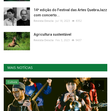
14ª edição do Festival das Artes QuebraJazz
com concerto...
Revista Descla
Jul 18, 2023
8352
Agricultura sustentável
Revista Descla
Fev 3, 2023
9437
MAIS NOTÍCIAS
Cultura