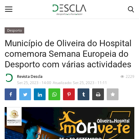
Desporto
Login
Registar
Município de Oliveira do Hospital
comemora Semana Europeia do
Home
Desporto com várias actividades
...by Descla
Revista Descla
2229
Set 25, 2023 - 14:00
Atualizado: Set 25, 2023 - 11:11
Desporto
Contactos
Sobre Nós
Educação