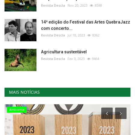
Revista Descla
Nov 20, 2023
8598
14ª edição do Festival das Artes QuebraJazz
com concerto...
Revista Descla
Jul 18, 2023
8362
Agricultura sustentável
Revista Descla
Fev 3, 2023
9464
MAIS NOTÍCIAS
Ambiente