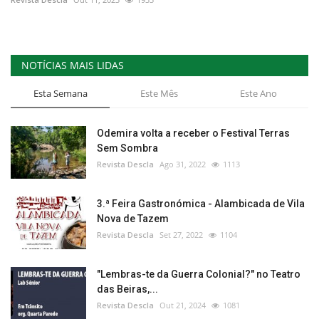
NOTÍCIAS MAIS LIDAS
Esta Semana
Este Mês
Este Ano
Odemira volta a receber o Festival Terras
Sem Sombra
Revista Descla
Ago 31, 2022
1113
3.ª Feira Gastronómica - Alambicada de Vila
Nova de Tazem
Revista Descla
Set 27, 2022
1104
"Lembras-te da Guerra Colonial?" no Teatro
das Beiras,...
Revista Descla
Out 21, 2024
1081