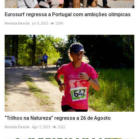
Eurosurf regressa a Portugal com ambições olímpicas
Revista Descla
Jul 9, 2023
2289
“Trilhos na Natureza” regressa a 26 de Agosto
Revista Descla
Ago 7, 2023
2322