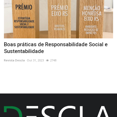
Boas práticas de Responsabilidade Social e
F
Sustentabilidade
o
Revista Descla
Out 31, 2023
2748
Re