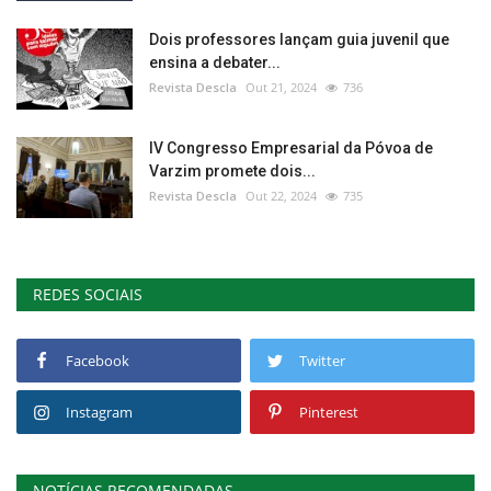
Dois professores lançam guia juvenil que
ensina a debater...
Revista Descla
Out 21, 2024
736
IV Congresso Empresarial da Póvoa de
Varzim promete dois...
Revista Descla
Out 22, 2024
735
REDES SOCIAIS
Facebook
Twitter
Instagram
Pinterest
NOTÍCIAS RECOMENDADAS