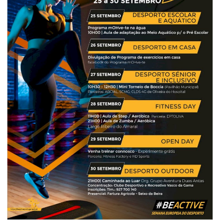
Estatuto Editorial
Saúde
Ficha técnica
Cultura
Lazer
Ambiente