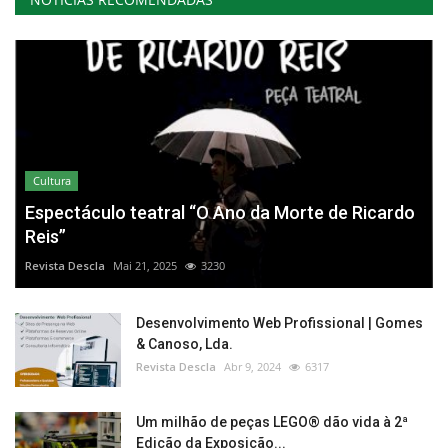
Cultura
Espectáculo teatral “O Ano da Morte de Ricardo
Reis”
Revista Descla
Mai 21, 2025
3230
Desenvolvimento Web Profissional | Gomes
& Canoso, Lda.
Revista Descla
Abr 9, 2024
6317
Um milhão de peças LEGO® dão vida à 2ª
Edição da Exposição...