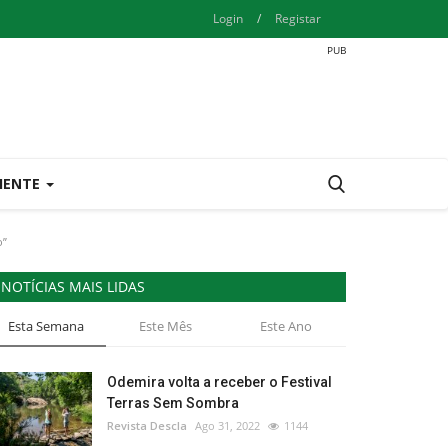
Login
/
Registar
IENTE
o”
NOTÍCIAS MAIS LIDAS
Esta Semana
Este Mês
Este Ano
Odemira volta a receber o Festival
Terras Sem Sombra
Revista Descla
Ago 31, 2022
1144