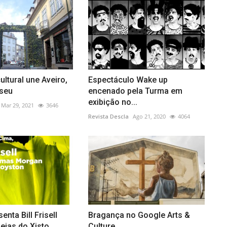
ultural une Aveiro,
Espectáculo Wake up
iseu
encenado pela Turma em
exibição no...
Mar 29, 2021
3646
Revista Descla
Ago 21, 2020
4064
nta Bill Frisell
Bragança no Google Arts &
deias do Xisto
Culture