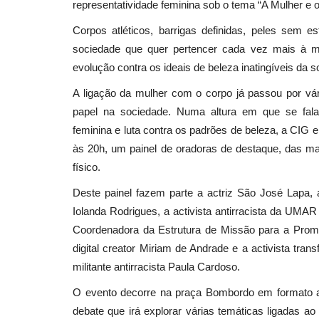
representatividade feminina sob o tema “A Mulher e 
Corpos atléticos, barrigas definidas, peles sem e
sociedade que quer pertencer cada vez mais à mu
Desporto
evolução contra os ideais de beleza inatingíveis da 
A ligação da mulher com o corpo já passou por vári
papel na sociedade. Numa altura em que se fala 
feminina e luta contra os padrões de beleza, a CIG 
às 20h, um painel de oradoras de destaque, das ma
físico.
Deste painel fazem parte a actriz São José Lapa, a
Iúri Leitão e Mattia Predomo
Iolanda Rodrigues, a activista antirracista da UMAR
destacam-se com duas vitória
Coordenadora da Estrutura de Missão para a Promoç
digital creator Miriam de Andrade e a activista trans
Revista Descla
Jan 31, 2023
2368
militante antirracista Paula Cardoso.
O evento decorre na praça Bombordo em formato abe
debate que irá explorar várias temáticas ligadas ao