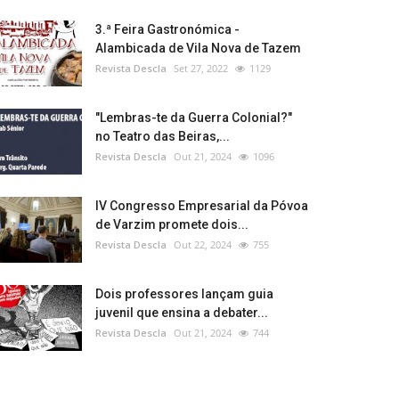
3.ª Feira Gastronómica -
Alambicada de Vila Nova de Tazem
Revista Descla
Set 27, 2022
1129
"Lembras-te da Guerra Colonial?"
no Teatro das Beiras,...
Revista Descla
Out 21, 2024
1096
IV Congresso Empresarial da Póvoa
de Varzim promete dois...
Revista Descla
Out 22, 2024
755
Dois professores lançam guia
juvenil que ensina a debater...
Revista Descla
Out 21, 2024
744