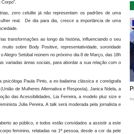
o Corpo”.
strias, zero celulite já não representam os padrões de uma
lher real. De dia para dia, cresce a importância de uma
Cultura
sociedade.
as transformações ao longo da história, influenciando o seu
muito sobre Body Positive, representatividade, sororidade
e o Alegro Setúbal reúnem no próximo dia 8 de Março, das 18h
is variadas áreas sociais, para abordar a sua relação com o
 psicóloga Paula Pinto, a ex-bailarina clássica e coreógrafa
"Falar com Imagens" traz a magia das
P
 (União de Mulheres Alternativa e Resposta), Janica Ndela, a
s
curtas ao Castelo...
ão das Acessibilidades, Lia Ferreira, a modelo pluz size e
Re
feminista Júlia Pereira. A talk será moderada pela jornalista e
Revista Descla
Jul 19, 2022
2780
rto ao público, e todos estão convidados a assistir a este
 corpo feminino, relatadas na 1ª pessoa, desde a cor da pele