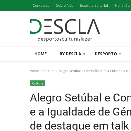
Contactos
Sobre Nós
Estatuto Editorial
Ficha téc
HOME
...BY DESCLA
DESPORTO
Home
Cultura
Alegro Setúbal e Comissão para a Cidadania e 
Cultura
Alegro Setúbal e Co
e a Igualdade de Gé
de destaque em talk