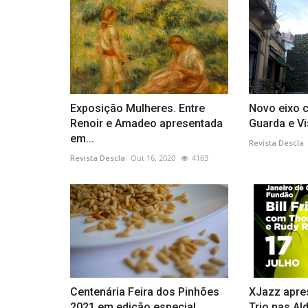
Exposição Mulheres. Entre
Novo eixo c
Renoir e Amadeo apresentada
Guarda e V
em...
Revista Descla
Revista Descla
Out 16, 2020
4163
Centenária Feira dos Pinhões
XJazz aprese
2021 em edição especial
Trio nas Al