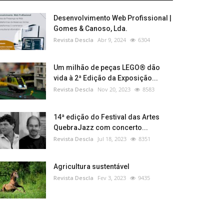
Desenvolvimento Web Profissional |
Gomes & Canoso, Lda.
Revista Descla
Abr 9, 2024
6304
Um milhão de peças LEGO® dão
vida à 2ª Edição da Exposição...
Revista Descla
Nov 20, 2023
8583
14ª edição do Festival das Artes
QuebraJazz com concerto...
Revista Descla
Jul 18, 2023
8351
Agricultura sustentável
Revista Descla
Fev 3, 2023
9435