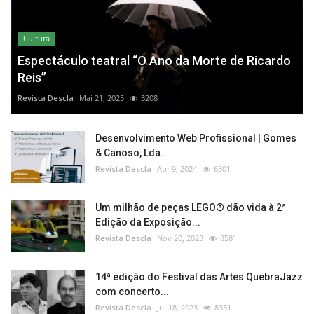
Cultura
Espectáculo teatral “O Ano da Morte de Ricardo
Reis”
Revista Descla
Mai 21, 2025
3208
Desenvolvimento Web Profissional | Gomes
& Canoso, Lda.
Revista Descla
Abr 9, 2024
6301
Um milhão de peças LEGO® dão vida à 2ª
Edição da Exposição...
Revista Descla
Nov 20, 2023
8581
14ª edição do Festival das Artes QuebraJazz
com concerto...
Revista Descla
Jul 18, 2023
8351