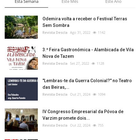
Esta Semana
Este Mês
Este Ano
Odemira volta a receber o Festival Terras
Sem Sombra
Revista Descla
Ago 31, 2022
1142
3.ª Feira Gastronómica - Alambicada de Vila
Nova de Tazem
Revista Descla
Set 27, 2022
1128
"Lembras-te da Guerra Colonial?" no Teatro
das Beiras,...
Revista Descla
Out 21, 2024
1094
IV Congresso Empresarial da Póvoa de
Varzim promete dois...
Revista Descla
Out 22, 2024
755