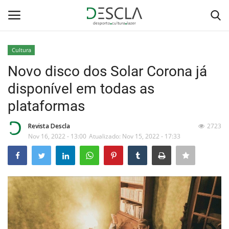
Cultura
Login
Registar
Novo disco dos Solar Corona já
disponível em todas as
Home
plataformas
...by Descla
Revista Descla
2723
Nov 16, 2022 - 13:00
Atualizado: Nov 15, 2022 - 17:33
Desporto
Contactos
Sobre Nós
Educação