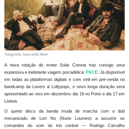
Estatuto Editorial
Saúde
Ficha técnica
Cultura
Fotografia: Sara Sofia Melo
A nova rotação do motor Solar Corona traz consigo uma
Lazer
expansiva e inebriante viagem psicadélica:
PACE
. Já disponível
em todas as plataformas digitais e com vinil em pré-venda no
Ambiente
bandcamp da Lovers & Lollypops, o novo longa duração será
apresentado ao vivo em dezembro: dia 16 no Porto e dia 17 em
Lisboa.
O quinto disco da banda muda de marcha com o dub
mecanizado de Lorr No (Nuno Loureiro) a assumir os
comandos do som do trio central — Rodrigo Carvalho