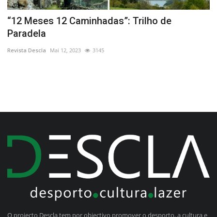
“12 Meses 12 Caminhadas”: Trilho de
C
Paradela
N
Revista Descla
Mai 12, 2023
3145
Re
O projecto Descla tem por objectivo promover o desporto, a cultura e