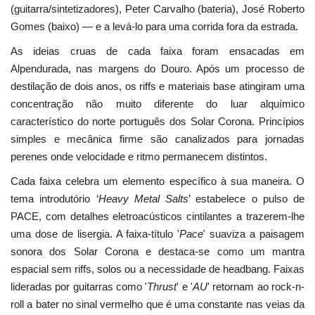
(guitarra/sintetizadores), Peter Carvalho (bateria), José Roberto
Gomes (baixo) — e a levá-lo para uma corrida fora da estrada.
As ideias cruas de cada faixa foram ensacadas em
Alpendurada, nas margens do Douro. Após um processo de
destilação de dois anos, os riffs e materiais base atingiram uma
concentração não muito diferente do luar alquímico
característico do norte português dos Solar Corona. Princípios
simples e mecânica firme são canalizados para jornadas
perenes onde velocidade e ritmo permanecem distintos.
Cada faixa celebra um elemento específico à sua maneira. O
tema introdutório ‘
Heavy Metal Salts
’ estabelece o pulso de
PACE, com detalhes eletroacústicos cintilantes a trazerem-lhe
uma dose de lisergia. A faixa-título '
Pace
' suaviza a paisagem
sonora dos Solar Corona e destaca-se como um mantra
espacial sem riffs, solos ou a necessidade de headbang. Faixas
lideradas por guitarras como '
Thrust
' e '
AU
' retornam ao rock-n-
roll a bater no sinal vermelho que é uma constante nas veias da