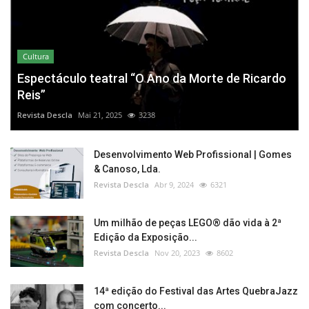
Cultura
Espectáculo teatral “O Ano da Morte de Ricardo
Reis”
Revista Descla
Mai 21, 2025
3238
Desenvolvimento Web Profissional | Gomes
& Canoso, Lda.
Revista Descla
Abr 9, 2024
6321
Um milhão de peças LEGO® dão vida à 2ª
Edição da Exposição...
Revista Descla
Nov 20, 2023
8602
14ª edição do Festival das Artes QuebraJazz
com concerto...