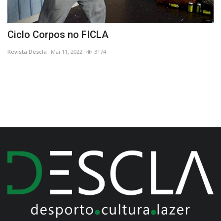
Ciclo Corpos no FICLA
H
Revista Descla
Mai 11, 2022
3174
Re