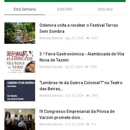
Esta Semana
Este Mês
Este Ano
Odemira volta a receber o Festival Terras
Sem Sombra
Revista Descla
Ago 31, 2022
1107
3.ª Feira Gastronómica - Alambicada de Vila
Nova de Tazem
Revista Descla
Set 27, 2022
1094
"Lembras-te da Guerra Colonial?" no Teatro
das Beiras,...
Revista Descla
Out 21, 2024
1065
IV Congresso Empresarial da Póvoa de
Varzim promete dois...
Revista Descla
Out 22, 2024
712