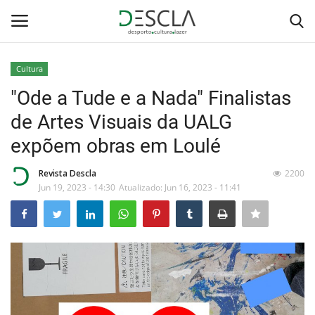
Cultura
Login
Registar
"Ode a Tude e a Nada" Finalistas
de Artes Visuais da UALG
Home
expõem obras em Loulé
...by Descla
Revista Descla
2200
Jun 19, 2023 - 14:30
Atualizado: Jun 16, 2023 - 11:41
Desporto
Contactos
Sobre Nós
Educação