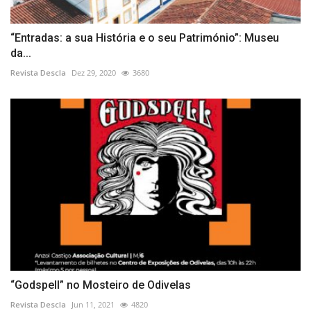
“Entradas: a sua História e o seu Património”: Museu
da...
Revista Descla
Dez 29, 2020
3680
“Godspell” no Mosteiro de Odivelas
Revista Descla
Jun 11, 2021
4820