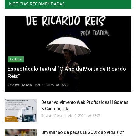
NOTÍCIAS RECOMENDADAS
Cultura
Espectáculo teatral “O Ano da Morte de Ricardo
Reis”
Revista Descla
Mai 21, 2025
3222
Desenvolvimento Web Profissional | Gomes
& Canoso, Lda.
Revista Descla
Abr 9, 2024
6307
Um milhão de peças LEGO® dão vida à 2ª