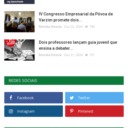
IV Congresso Empresarial da Póvoa de
Varzim promete dois...
Revista Descla
Out 22, 2024
744
Dois professores lançam guia juvenil que
ensina a debater...
Revista Descla
Out 21, 2024
731
REDES SOCIAIS
Facebook
Twitter
Instagram
Pinterest