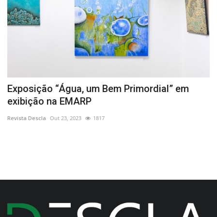
Exposição “Água, um Bem Primordial” em
G
exibição na EMARP
L
Revista Descla
Out 23, 2023
1817
Re