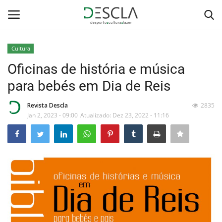
Cultura
Login
Registar
Oficinas de história e música
para bebés em Dia de Reis
Home
Revista Descla
2835
...by Descla
Jan 2, 2023 - 09:00
Atualizado: Dez 23, 2022 - 11:16
Desporto
Contactos
Sobre Nós
Educação