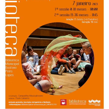
Estatuto Editorial
Saúde
Ficha técnica
Cultura
Lazer
Ambiente