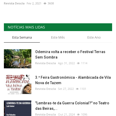
Revista Descla
Fev 2, 2021
3608
NOTÍCIAS MAIS LIDAS
Esta Semana
Este Mês
Este Ano
Odemira volta a receber o Festival Terras
Sem Sombra
Revista Descla
Ago 31, 2022
1114
3.ª Feira Gastronómica - Alambicada de Vila
Nova de Tazem
Revista Descla
Set 27, 2022
1101
"Lembras-te da Guerra Colonial?" no Teatro
das Beiras,...
Revista Descla
Out 21, 2024
1096