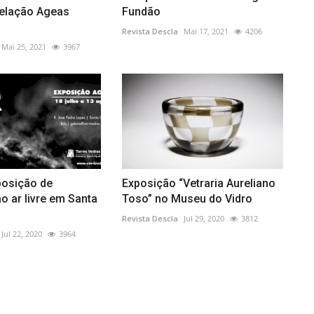
elação Ageas
Fundão
Revista Descla
Mai 17, 2021
4206
Mai 25, 2021
3967
posição de
Exposição “Vetraria Aureliano
ao ar livre em Santa
Toso” no Museu do Vidro
Revista Descla
Jul 29, 2020
3812
Jul 22, 2020
3964