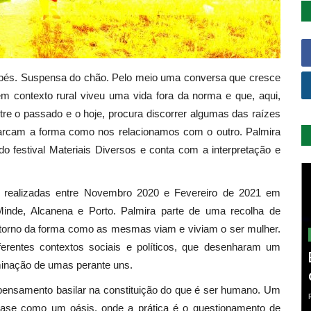
és. Suspensa do chão. Pelo meio uma conversa que cresce
m contexto rural viveu uma vida fora da norma e que, aqui,
tre o passado e o hoje, procura discorrer algumas das raízes
marcam a forma como nos relacionamos com o outro. Palmira
do festival Materiais Diversos e conta com a interpretação e
as realizadas entre Novembro 2020 e Fevereiro de 2021 em
Minde, Alcanena e Porto. Palmira parte de uma recolha de
torno da forma como as mesmas viam e viviam o ser mulher.
iferentes contextos sociais e políticos, que desenharam um
iminação de umas perante uns.
ensamento basilar na constituição do que é ser humano. Um
quase como um oásis, onde a prática é o questionamento de