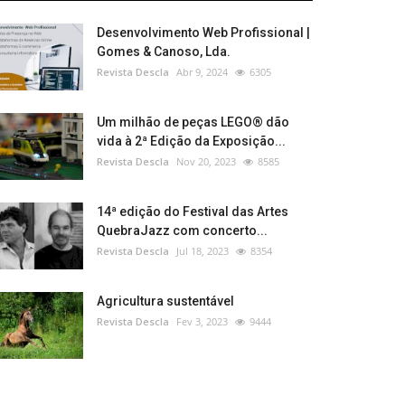
Desenvolvimento Web Profissional |
Gomes & Canoso, Lda.
Revista Descla
Abr 9, 2024
6305
Um milhão de peças LEGO® dão
vida à 2ª Edição da Exposição...
Revista Descla
Nov 20, 2023
8585
14ª edição do Festival das Artes
QuebraJazz com concerto...
Revista Descla
Jul 18, 2023
8354
Agricultura sustentável
Revista Descla
Fev 3, 2023
9444