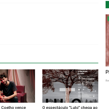
Educação
l de
Jovens poveiros lançam APP para
P
apoiar a comunidade emigrante
Re
Revista Descla
Dez 25, 2021
3966
o Coelho vence
O espectáculo "Luto" chega ao