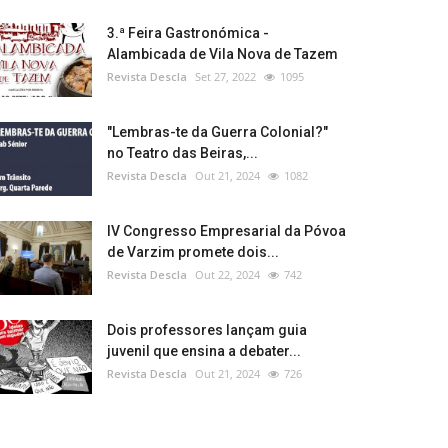
3.ª Feira Gastronómica -
Alambicada de Vila Nova de Tazem
Revista Descla
Set 27, 2022
1095
"Lembras-te da Guerra Colonial?"
no Teatro das Beiras,...
Revista Descla
Out 21, 2024
1082
IV Congresso Empresarial da Póvoa
de Varzim promete dois...
Revista Descla
Out 22, 2024
742
Dois professores lançam guia
juvenil que ensina a debater...
Revista Descla
Out 21, 2024
726