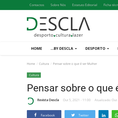
Contactos
Sobre Nós
Estatuto Editorial
Ficha téc
HOME
...BY DESCLA
DESPORTO
Home
Cultura
Pensar sobre o que é ser Mulher
Cultura
Pensar sobre o que 
Revista Descla
Out 5, 2021 - 11:00
Atualizado: Out 
Facebook
Twitter