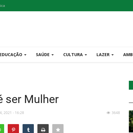
nica
EDUCAÇÃO
SAÚDE
CULTURA
LAZER
AMB
é ser Mulher
4, 2021 - 16:28
3648