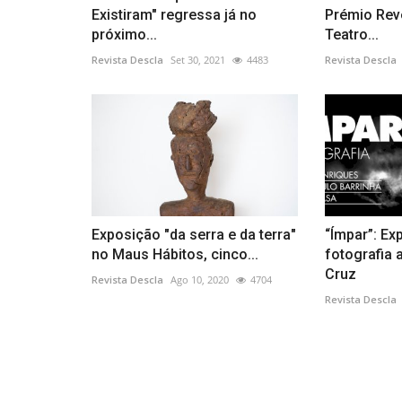
Existiram" regressa já no
Prémio Rev
próximo...
Teatro...
Revista Descla
Set 30, 2021
4483
Revista Descla
Exposição "da serra e da terra"
“Ímpar”: Ex
no Maus Hábitos, cinco...
fotografia 
Cruz
Revista Descla
Ago 10, 2020
4704
Revista Descla