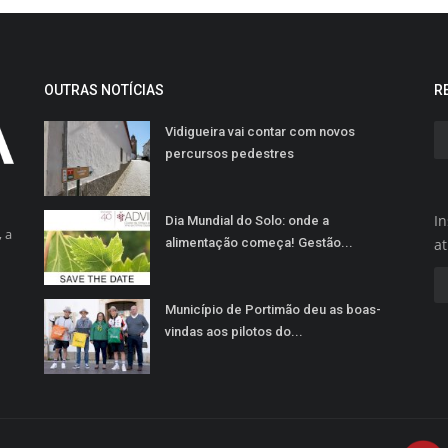
OUTRAS NOTÍCIAS
R
Vidigueira vai contar com novos
percursos pedestres
In
Dia Mundial do Solo: onde a
 a
alimentação começa! Gestão...
a
Município de Portimão deu as boas-
vindas aos pilotos do...