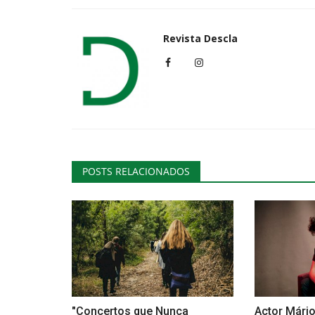
Revista Descla
Desporto
POSTS RELACIONADOS
Mário Patrão Campeão Naciona
Rally Raid
Revista Descla
Dez 9, 2021
3394
"Concertos que Nunca
Actor Mári