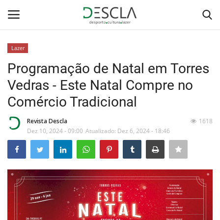
Lazer
Login
Registar
Programação de Natal em Torres
Vedras - Este Natal Compre no
Home
Comércio Tradicional
...by Descla
Revista Descla
1618
Dez 10, 2024 - 09:00
Atualizado: Dez 6, 2024 - 18:46
Desporto
Contactos
Sobre Nós
Educação