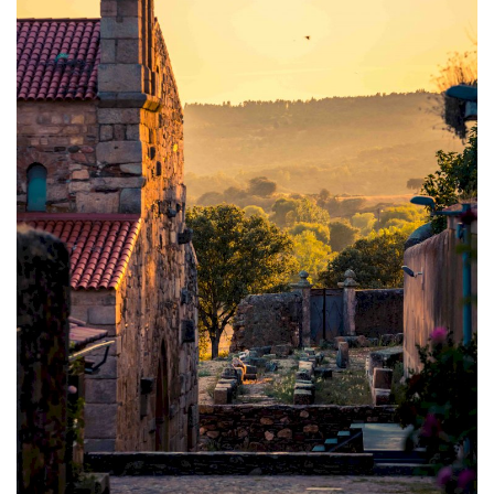
Estatuto Editorial
Saúde
Ficha técnica
Cultura
Lazer
Ambiente