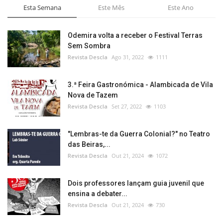
Esta Semana
Este Mês
Este Ano
Odemira volta a receber o Festival Terras
Sem Sombra
Revista Descla
Ago 31, 2022
1111
3.ª Feira Gastronómica - Alambicada de Vila
Nova de Tazem
Revista Descla
Set 27, 2022
1103
"Lembras-te da Guerra Colonial?" no Teatro
das Beiras,...
Revista Descla
Out 21, 2024
1072
Dois professores lançam guia juvenil que
ensina a debater...
Revista Descla
Out 21, 2024
730