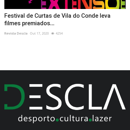
va
Festival de Curtas de Vila do Conde leva
P
filmes premiados...
Re
Revista Descla
Out 17, 2020
4254