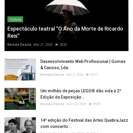
Cultura
Espectáculo teatral “O Ano da Morte de Ricardo
Reis”
Revista Descla
Mai 21, 2025
3230
Desenvolvimento Web Profissional | Gomes
& Canoso, Lda.
Revista Descla
Abr 9, 2024
6317
Um milhão de peças LEGO® dão vida à 2ª
Edição da Exposição...
Revista Descla
Nov 20, 2023
8599
14ª edição do Festival das Artes QuebraJazz
com concerto...