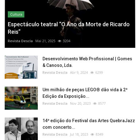
Cultura
Espectáculo teatral “O Ano da Morte de Ricardo
Reis”
Revista Descla
Mai 21, 2025
3204
Desenvolvimento Web Profissional | Gomes
& Canoso, Lda.
Revista Descla
Abr 9, 2024
6299
Um milhão de peças LEGO® dão vida à 2ª
Edição da Exposição...
Revista Descla
Nov 20, 2023
8577
14ª edição do Festival das Artes QuebraJazz
com concerto...
Revista Descla
Jul 18, 2023
8349