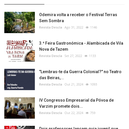
Odemira volta a receber o Festival Terras
Sem Sombra
Revista Descla
Ago 31, 2022
1146
3.ª Feira Gastronómica - Alambicada de Vila
Nova de Tazem
Revista Descla
Set 27, 2022
1133
"Lembras-te da Guerra Colonial?" no Teatro
das Beiras,...
Revista Descla
Out 21, 2024
1093
IV Congresso Empresarial da Póvoa de
Varzim promete dois...
Revista Descla
Out 22, 2024
759
Dois professores lançam guia juvenil que