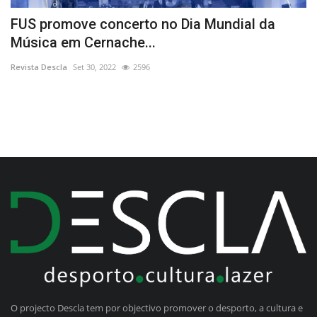
to
FUS promove concerto no Dia Mundial da
“
Música em Cernache...
d
Revista Descla
Set 30, 2022
2596
Re
O projecto Descla tem por objectivo promover o desporto, a cultura e