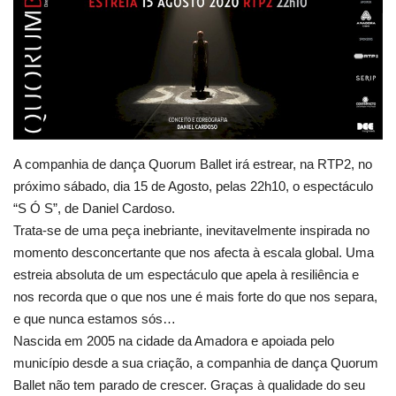
Estatuto Editorial
Saúde
Ficha técnica
A companhia de dança Quorum Ballet irá estrear, na RTP2, no
Cultura
próximo sábado, dia 15 de Agosto, pelas 22h10, o espectáculo
“S Ó S”, de Daniel Cardoso.
Lazer
Trata-se de uma peça inebriante, inevitavelmente inspirada no
momento desconcertante que nos afecta à escala global. Uma
Ambiente
estreia absoluta de um espectáculo que apela à resiliência e
nos recorda que o que nos une é mais forte do que nos separa,
e que nunca estamos sós…
Nascida em 2005 na cidade da Amadora e apoiada pelo
município desde a sua criação, a companhia de dança Quorum
Ballet não tem parado de crescer. Graças à qualidade do seu