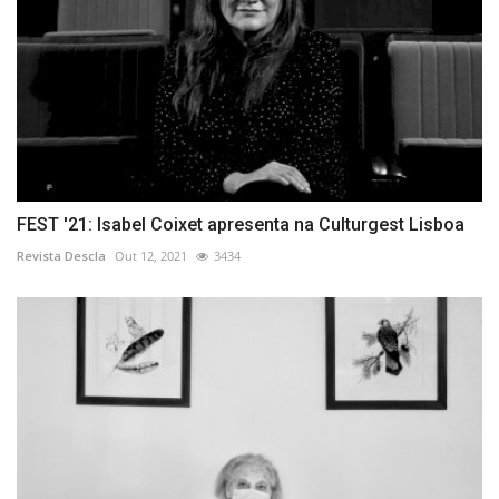
FEST '21: Isabel Coixet apresenta na Culturgest Lisboa
Revista Descla
Out 12, 2021
3434