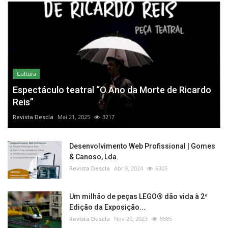
Cultura
Espectáculo teatral “O Ano da Morte de Ricardo
Reis”
Revista Descla
Mai 21, 2025
3217
Desenvolvimento Web Profissional | Gomes
& Canoso, Lda.
Revista Descla
Abr 9, 2024
6305
Um milhão de peças LEGO® dão vida à 2ª
Edição da Exposição...
Revista Descla
Nov 20, 2023
8585