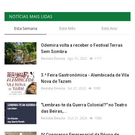
NOTÍCIAS MAIS LIDAS
Esta Semana
Este Mês
Este Ano
Odemira volta a receber o Festival Terras
Sem Sombra
Revista Descla
Ago 31, 2022
1117
3.ª Feira Gastronómica - Alambicada de Vila
Nova de Tazem
Revista Descla
Set 27, 2022
1099
"Lembras-te da Guerra Colonial?" no Teatro
das Beiras,...
Revista Descla
Out 21, 2024
1086
IV Congresso Empresarial da Póvoa de