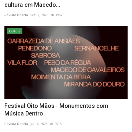
cultura em Macedo...
Estatuto Editorial
Revista Descla
Set 17, 2023
1952
Saúde
Cultura
Ficha técnica
Cultura
Lazer
Ambiente
Festival Oito Mãos - Monumentos com
Música Dentro
Revista Descla
Jul 16, 2023
2015