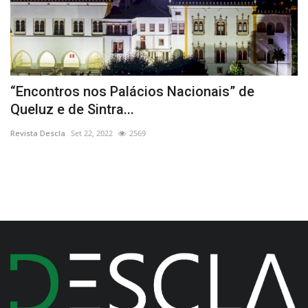
“Encontros nos Palácios Nacionais” de
E
Queluz e de Sintra...
d
Revista Descla
Set 22, 2022
2569
Re