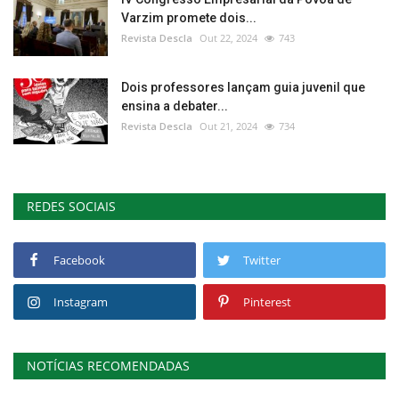
Varzim promete dois...
Revista Descla
Out 22, 2024
743
Dois professores lançam guia juvenil que
ensina a debater...
Revista Descla
Out 21, 2024
734
REDES SOCIAIS
Facebook
Twitter
Instagram
Pinterest
NOTÍCIAS RECOMENDADAS