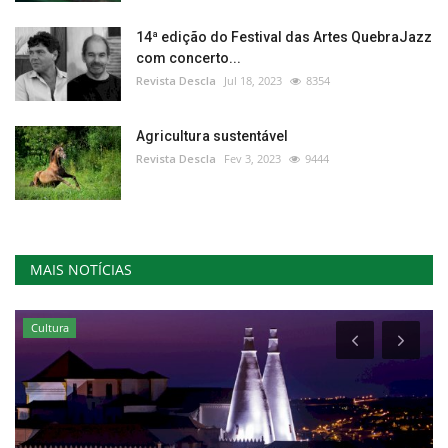
14ª edição do Festival das Artes QuebraJazz
com concerto...
Revista Descla
Jul 18, 2023
8354
Agricultura sustentável
Revista Descla
Fev 3, 2023
9444
MAIS NOTÍCIAS
Cultura