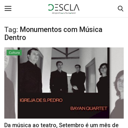
Tag:
Monumentos com Música
Login
Registar
Dentro
Home
Cultura
...by Descla
Desporto
Contactos
Sobre Nós
Educação
Da música ao teatro, Setembro é um mês de