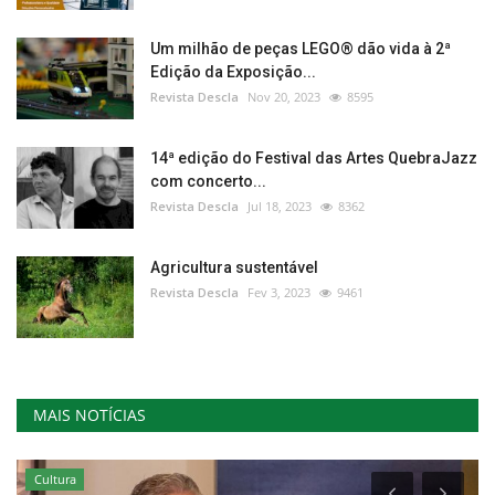
Um milhão de peças LEGO® dão vida à 2ª
Edição da Exposição...
Revista Descla
Nov 20, 2023
8595
14ª edição do Festival das Artes QuebraJazz
com concerto...
Revista Descla
Jul 18, 2023
8362
Agricultura sustentável
Revista Descla
Fev 3, 2023
9461
MAIS NOTÍCIAS
Cultura