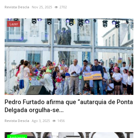
Revista Descla
Nov 25, 2025
2702
Estatuto Editorial
Lazer
Saúde
Ficha técnica
Cultura
Lazer
Ambiente
Pedro Furtado afirma que “autarquia de Ponta
Delgada orgulha-se...
Revista Descla
Ago 3, 2025
1456
Ambiente