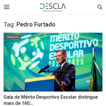
Tag:
Pedro Furtado
Login
Registar
Desporto
Home
...by Descla
Desporto
Contactos
Sobre Nós
Gala de Mérito Desportivo Escolar distingue
Educação
mais de 160...