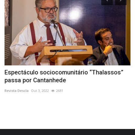
Espectáculo sociocomunitário “Thalassos”
H
passa por Cantanhede
Re
Revista Descla
Out 3, 2022
2681