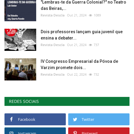
"Lembras-te da Guerra Colonial?" no Teatro
das Beiras,...
Revista Descla
Out 21, 2024
1089
Dois professores lançam guia juvenil que
ensina a debater...
Revista Descla
Out 21, 2024
737
IV Congresso Empresarial da Póvoa de
Varzim promete dois...
Revista Descla
Out 22, 2024
732
REDES SOCIAIS
Facebook
Twitter
Instagram
Pinterest