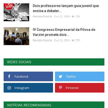
Dois professores lançam guia juvenil que
ensina a debater...
Revista Descla
Out 21, 2024
738
IV Congresso Empresarial da Póvoa de
Varzim promete dois...
Revista Descla
Out 22, 2024
733
REDES SOCIAIS
Facebook
Twitter
Instagram
Pinterest
NOTÍCIAS RECOMENDADAS