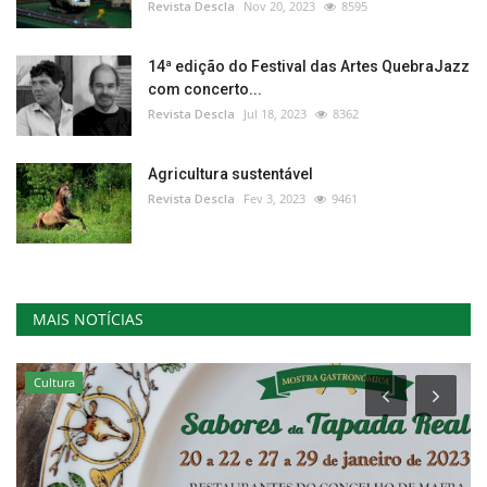
Revista Descla
Nov 20, 2023
8595
14ª edição do Festival das Artes QuebraJazz
com concerto...
Revista Descla
Jul 18, 2023
8362
Agricultura sustentável
Revista Descla
Fev 3, 2023
9461
MAIS NOTÍCIAS
Cultura