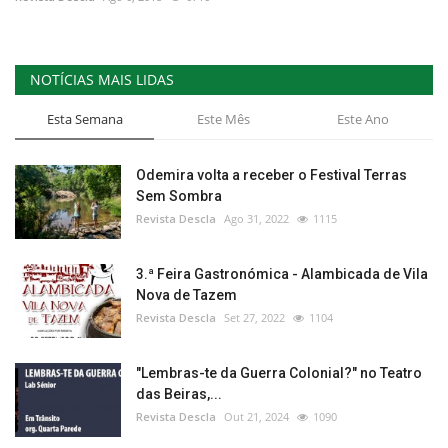
Estatuto Editorial
NOTÍCIAS MAIS LIDAS
Saúde
Esta Semana
Este Mês
Este Ano
Ficha técnica
Odemira volta a receber o Festival Terras
Cultura
Sem Sombra
Revista Descla
Ago 31, 2022
1115
Lazer
3.ª Feira Gastronómica - Alambicada de Vila
Ambiente
Nova de Tazem
Revista Descla
Set 27, 2022
1104
"Lembras-te da Guerra Colonial?" no Teatro
das Beiras,...
Revista Descla
Out 21, 2024
1090