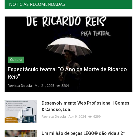
NOTÍCIAS RECOMENDADAS
Cultura
Espectáculo teatral “O Ano da Morte de Ricardo
Reis”
Revista Descla
Mai 21, 2025
3204
Desenvolvimento Web Profissional | Gomes
& Canoso, Lda.
Revista Descla
Abr 9, 2024
6299
Um milhão de peças LEGO® dão vida à 2ª