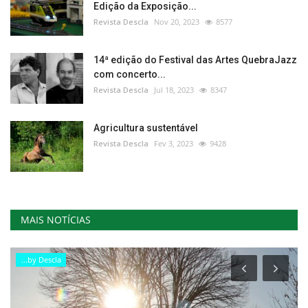
Edição da Exposição...
Revista Descla
Nov 20, 2023
8577
14ª edição do Festival das Artes QuebraJazz
com concerto...
Revista Descla
Jul 18, 2023
8347
Agricultura sustentável
Revista Descla
Fev 3, 2023
9428
MAIS NOTÍCIAS
...by Descla