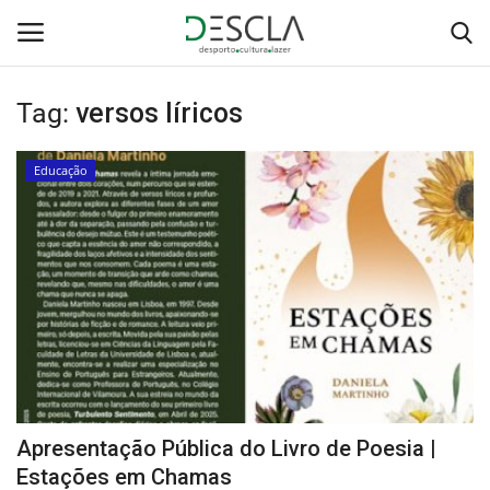
Tag:
versos líricos
Login
Registar
Educação
Home
...by Descla
Desporto
Contactos
Sobre Nós
Apresentação Pública do Livro de Poesia |
Educação
Estações em Chamas