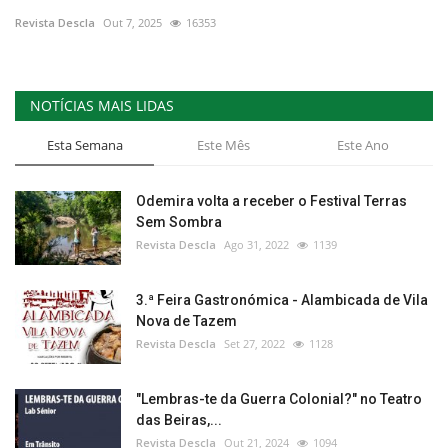
Revista Descla
Out 7, 2025
16353
Estatuto Editorial
Saúde
NOTÍCIAS MAIS LIDAS
Ficha técnica
Esta Semana
Este Mês
Este Ano
Cultura
Odemira volta a receber o Festival Terras
Sem Sombra
Lazer
Revista Descla
Ago 31, 2022
1139
Ambiente
3.ª Feira Gastronómica - Alambicada de Vila
Nova de Tazem
Revista Descla
Set 27, 2022
1128
"Lembras-te da Guerra Colonial?" no Teatro
das Beiras,...
Revista Descla
Out 21, 2024
1094