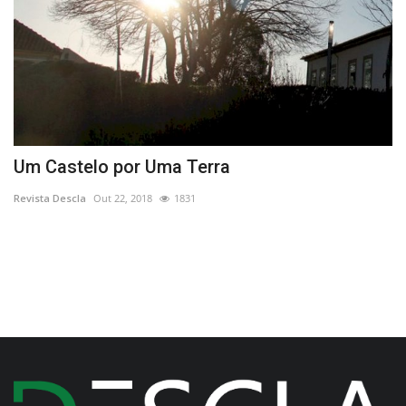
to
Um Castelo por Uma Terra
A
P
Revista Descla
Out 22, 2018
1831
Re