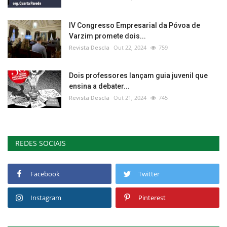
IV Congresso Empresarial da Póvoa de
Varzim promete dois...
Revista Descla
Out 22, 2024
759
Dois professores lançam guia juvenil que
ensina a debater...
Revista Descla
Out 21, 2024
745
REDES SOCIAIS
Facebook
Twitter
Instagram
Pinterest