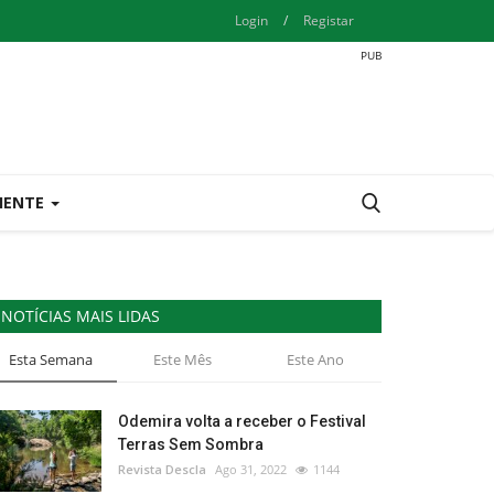
Login
/
Registar
IENTE
NOTÍCIAS MAIS LIDAS
Esta Semana
Este Mês
Este Ano
Odemira volta a receber o Festival
Terras Sem Sombra
Revista Descla
Ago 31, 2022
1144