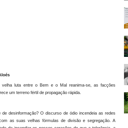
Aloés
velha luta entre o Bem e o Mal reanima-se, as facções
rece um terreno fértil de propagação rápida.
e de desinformação? O discurso de ódio incendeia as redes
 com as suas velhas fórmulas de divisão e segregação. A
dade de incendiar os nossos corações do que a tolerância, a