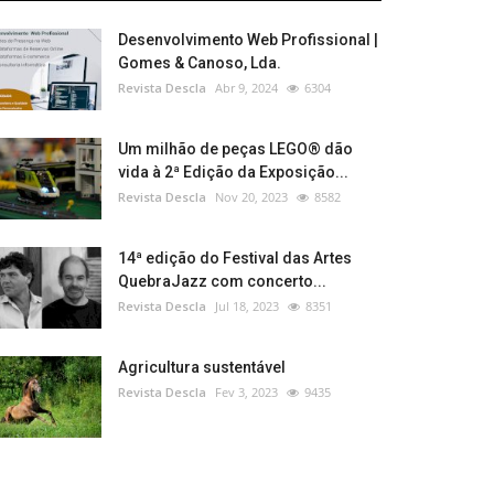
Desenvolvimento Web Profissional |
Gomes & Canoso, Lda.
Revista Descla
Abr 9, 2024
6304
Um milhão de peças LEGO® dão
vida à 2ª Edição da Exposição...
Revista Descla
Nov 20, 2023
8582
14ª edição do Festival das Artes
QuebraJazz com concerto...
Revista Descla
Jul 18, 2023
8351
Agricultura sustentável
Revista Descla
Fev 3, 2023
9435