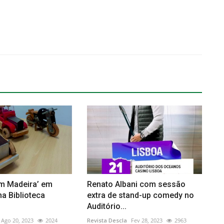
em Madeira’ em
Renato Albani com sessão
a Biblioteca
extra de stand-up comedy no
Auditório...
Ago 20, 2023
2024
Revista Descla
Fev 28, 2023
2963