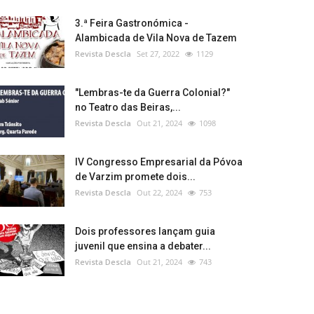
3.ª Feira Gastronómica -
Alambicada de Vila Nova de Tazem
Revista Descla
Set 27, 2022
1129
"Lembras-te da Guerra Colonial?"
no Teatro das Beiras,...
Revista Descla
Out 21, 2024
1098
IV Congresso Empresarial da Póvoa
de Varzim promete dois...
Revista Descla
Out 22, 2024
753
Dois professores lançam guia
juvenil que ensina a debater...
Revista Descla
Out 21, 2024
743