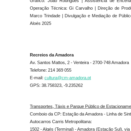
Gráfico: João Rodrigues | Assistência de Encena
Operação Técnica: Gi Carvalho | Direção de Prod
Marco Trindade | Divulgação e Mediação de Públic
Aloés 2025
Recreios da Amadora
Av. Santos Mattos, 2 - Venteira - 2700-748 Amadora
Telefone: 214 369 055
E-mail:
cultura@cm-amadora.pt
GPS: 38.758323, -9.235262
Transportes, Táxis e Parque Público de Estacionam
Comboio da CP: Estação da Amadora - Linha de Sint
Autocarros Carris Metropolitana:
1502 - Algés (Terminal) - Amadora (Estação Sul), via