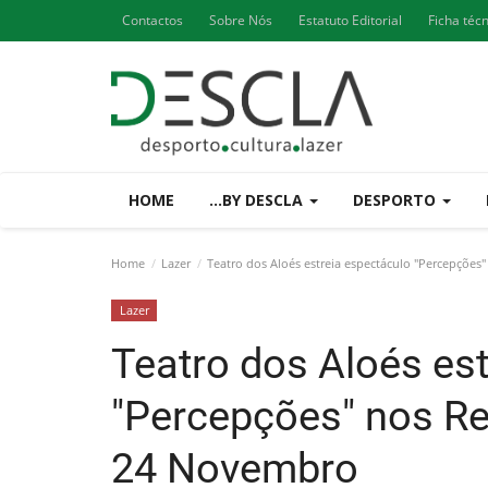
Contactos
Sobre Nós
Estatuto Editorial
Ficha téc
HOME
...BY DESCLA
DESPORTO
Home
Lazer
Teatro dos Aloés estreia espectáculo "Percepçõe
Lazer
Teatro dos Aloés es
"Percepções" nos R
24 Novembro