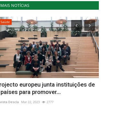
MAIS NOTÍCIAS
Saúde
Cultura
rojecto europeu junta instituições de
Mangualde
 países para promover...
"Trabalhar
vista Descla
Mar 22, 2023
2777
Revista Descla
No