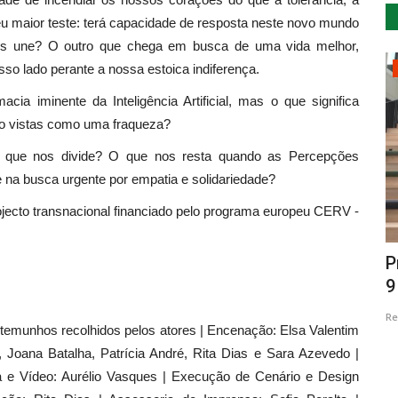
seu maior teste: terá capacidade de resposta neste novo mundo
s une? O outro que chega em busca de uma vida melhor,
so lado perante a nossa estoica indiferença.
Cultura
a iminente da Inteligência Artificial, mas o que significa
ão vistas como uma fraqueza?
o que nos divide? O que nos resta quando as Percepções
te na busca urgente por empatia e solidariedade?
rojecto transnacional financiado pelo programa europeu CERV -
Clara Haddad promove o livro e a
P
leitura através de formação...
9
Revista Descla
Out 27, 2022
2484
Re
testemunhos recolhidos pelos atores | Encenação: Elsa Valentim
, Joana Batalha, Patrícia André, Rita Dias e Sara Azevedo |
ia e Vídeo: Aurélio Vasques | Execução de Cenário e Design