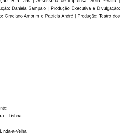
ção: Rita Dias | Assessoria de Imprensa: Sofia Peralta |
ução: Daniela Sampaio | Produção Executiva e Divulgação:
o: Graciano Amorim e Patrícia André | Produção: Teatro dos
ento
:
ra – Lisboa
 Linda-a-Velha