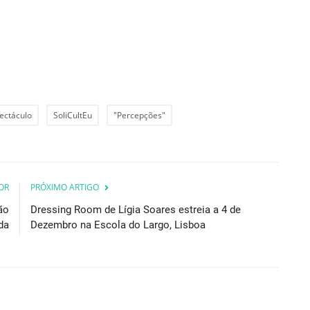
ectáculo
SoliCultEu
"Percepções"
OR
PRÓXIMO ARTIGO
ão
Dressing Room de Lígia Soares estreia a 4 de
da
Dezembro na Escola do Largo, Lisboa