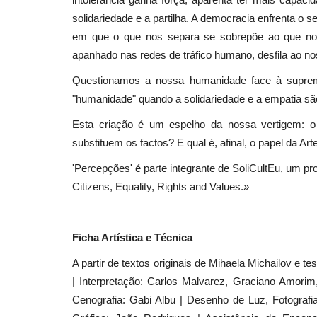
solidariedade e a partilha. A democracia enfrenta o 
em que o que nos separa se sobrepõe ao que no
apanhado nas redes de tráfico humano, desfila ao nos
Lazer
Questionamos a nossa humanidade face à supremaci
"humanidade" quando a solidariedade e a empatia s
Esta criação é um espelho da nossa vertigem: 
substituem os factos? E qual é, afinal, o papel da Ar
'Percepções' é parte integrante de SoliCultEu, um p
Citizens, Equality, Rights and Values.»
Natal em Castro Verde!
Revista Descla
Dez 10, 2022
2874
Ficha Artística e Técnica
A partir de textos originais de Mihaela Michailov e 
| Interpretação: Carlos Malvarez, Graciano Amorim
Cenografia: Gabi Albu | Desenho de Luz, Fotograf